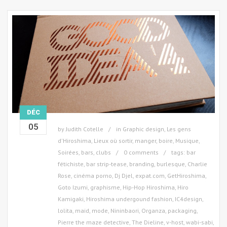
DÉC
05
by
Judith Cotelle
in
Graphic design
,
Les gens
d'Hiroshima
,
Lieux où sortir, manger, boire
,
Musique
,
Soirées, bars, clubs
0 comments
tags:
bar
fétichiste
,
bar strip-tease
,
branding
,
burlesque
,
Charlie
Rose
,
cinéma porno
,
Dj Djel
,
expat.com
,
GetHiroshima
,
Goto Izumi
,
graphisme
,
Hip-Hop Hiroshima
,
Hiro
Kamigaki
,
Hiroshima undergound fashion
,
IC4design
,
lolita
,
maid
,
mode
,
Nininbaori
,
Organza
,
packaging
,
Pierre the maze detective
,
The Dieline
,
v-host
,
wabi-sabi
,