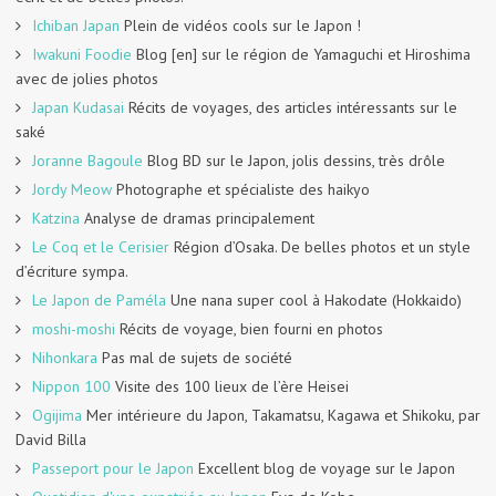
Ichiban Japan
Plein de vidéos cools sur le Japon !
Iwakuni Foodie
Blog [en] sur le région de Yamaguchi et Hiroshima
avec de jolies photos
Japan Kudasai
Récits de voyages, des articles intéressants sur le
saké
Joranne Bagoule
Blog BD sur le Japon, jolis dessins, très drôle
Jordy Meow
Photographe et spécialiste des haikyo
Katzina
Analyse de dramas principalement
Le Coq et le Cerisier
Région d’Osaka. De belles photos et un style
d’écriture sympa.
Le Japon de Paméla
Une nana super cool à Hakodate (Hokkaido)
moshi-moshi
Récits de voyage, bien fourni en photos
Nihonkara
Pas mal de sujets de société
Nippon 100
Visite des 100 lieux de l’ère Heisei
Ogijima
Mer intérieure du Japon, Takamatsu, Kagawa et Shikoku, par
David Billa
Passeport pour le Japon
Excellent blog de voyage sur le Japon