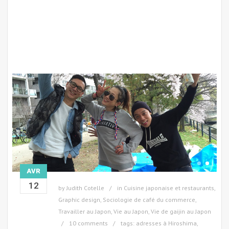
AVR
12
by
Judith Cotelle
in
Cuisine japonaise et restaurants
,
Graphic design
,
Sociologie de café du commerce
,
Travailler au Japon
,
Vie au Japon
,
Vie de gaijin au Japon
10 comments
tags:
adresses à Hiroshima
,