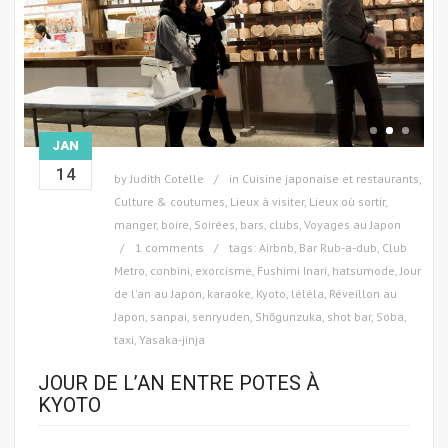
JAN
14
by
Judith Cotelle
in
Cuisine japonaise et restaurants
,
Culture & coutumes
,
Lieux à visiter
,
Lieux où sortir,
manger, boire
,
Soirées, bars, clubs
,
Voyages au Japon
1 comments
tags:
Airbnb
,
Bar Rub-a-dub
,
Club
Metro
,
conbini
,
exorcisme
,
Fushimi Inari
,
hatsumode
,
Jour
de l'an au Japon
,
karaoke
,
Kyoto
,
léléla
,
Réveillon au
Japon
,
sanpai
,
senryuden
,
Shōgunzuka
,
shot bar
,
Soba
,
taxi
,
Yasaka-jinja
JOUR DE L’AN ENTRE POTES À
KYOTO