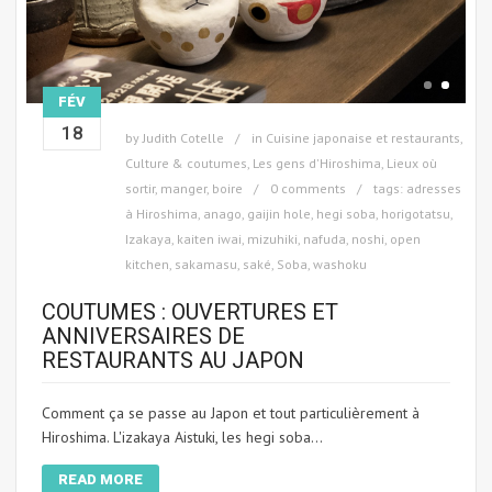
FÉV
18
by
Judith Cotelle
in
Cuisine japonaise et restaurants
,
Culture & coutumes
,
Les gens d'Hiroshima
,
Lieux où
sortir, manger, boire
0 comments
tags:
adresses
à Hiroshima
,
anago
,
gaijin hole
,
hegi soba
,
horigotatsu
,
Izakaya
,
kaiten iwai
,
mizuhiki
,
nafuda
,
noshi
,
open
kitchen
,
sakamasu
,
saké
,
Soba
,
washoku
COUTUMES : OUVERTURES ET
ANNIVERSAIRES DE
RESTAURANTS AU JAPON
Comment ça se passe au Japon et tout particulièrement à
Hiroshima. L'izakaya Aistuki, les hegi soba...
READ MORE