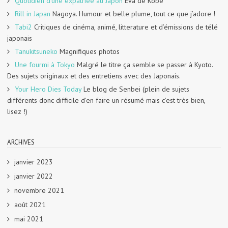
Quotidien d'une expatriée au Japon
Eva de Kobe
Rill in Japan
Nagoya. Humour et belle plume, tout ce que j’adore !
Tabi2
Critiques de cinéma, animé, litterature et d’émissions de télé
japonais
Tanukitsuneko
Magnifiques photos
Une fourmi à Tokyo
Malgré le titre ça semble se passer à Kyoto.
Des sujets originaux et des entretiens avec des Japonais.
Your Hero Dies Today
Le blog de Senbei (plein de sujets
différents donc difficile d’en faire un résumé mais c’est très bien,
lisez !)
ARCHIVES
janvier 2023
janvier 2022
novembre 2021
août 2021
mai 2021