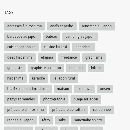
TAGS
adresses à hiroshima
anaïs et pedro
automne au japon
barbecue au japon
bateau
camping au japon
cuisine japonaise
cuisine kaiseki
dancehall
deep hiroshima
etajima
freelance
graphisme
graphiste
graphiste au japon
hamada
hiking
hiroshima
karaoke
le japon rural
les 4 saisons d'hiroshima
matsuri
okinawa
onsen
papys et mamies
photographie
plage au japon
préfecture d'hiroshima
préfecture de tottori
randonnée
reggae au japon
rétro
saké
sanctuaire shinto