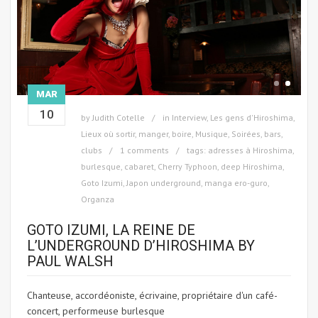
MAR
10
by
Judith Cotelle
in
Interview
,
Les gens d'Hiroshima
,
Lieux où sortir, manger, boire
,
Musique
,
Soirées, bars,
clubs
1 comments
tags:
adresses à Hiroshima
,
burlesque
,
cabaret
,
Cherry Typhoon
,
deep Hiroshima
,
Goto Izumi
,
Japon underground
,
manga ero-guro
,
Organza
GOTO IZUMI, LA REINE DE
L’UNDERGROUND D’HIROSHIMA BY
PAUL WALSH
Chanteuse, accordéoniste, écrivaine, propriétaire d'un café-
concert, performeuse burlesque