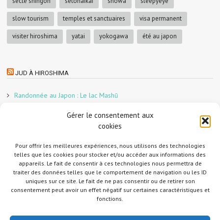
secte shingon
setonaikai
showa
sleepyeye
slow tourism
temples et sanctuaires
visa permanent
visiter hiroshima
yatai
yokogawa
été au japon
JUD À HIROSHIMA
Randonnée au Japon : Le lac Mashū
Le marché aux poissons nocturne d’Hiroshima
Gérer le consentement aux
En direct sur Adobe France !
cookies
Graphiste freelance au Japon pour la 3e année
Un café et des cabanes dans la forêt
Pour offrir les meilleures expériences, nous utilisons des technologies
telles que les cookies pour stocker et/ou accéder aux informations des
Slow Tourism à Tomo-no-Ura
appareils. Le fait de consentir à ces technologies nous permettra de
Slow tourism à Onomichi
traiter des données telles que le comportement de navigation ou les ID
uniques sur ce site. Le fait de ne pas consentir ou de retirer son
Randonnée au Japon : Le Mont Daisen
consentement peut avoir un effet négatif sur certaines caractéristiques et
Randonnée au Japon : Le Mont Misen
fonctions.
Randonnée au Japon : Le Mont Shirakiyama