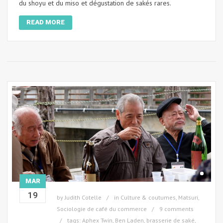
du shoyu et du miso et dégustation de sakés rares.
READ MORE
MAR
19
by
Judith Cotelle
in
Culture & coutumes
,
Matsuri
,
Sociologie de café du commerce
9 comments
tags:
Aphex Twin
,
Ben Laden
,
brasserie de saké
,