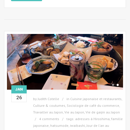
JAN
26
by
Judith Cotelle
in
Cuisine japonaise et restaurants
,
Culture & coutumes
,
Sociologie de café du commerce
,
Travailler au Japon
,
Vie au Japon
,
Vie de gaijin au Japon
4 comments
tags:
adresses à Hiroshima
,
famille
japonaise
,
hatsumode
,
iwaibashi
,
Jour de l'an au