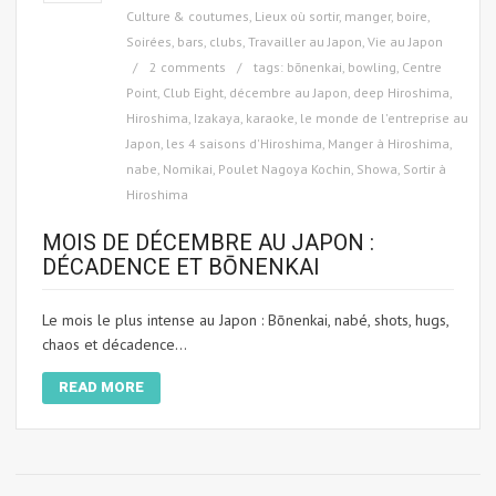
Culture & coutumes
,
Lieux où sortir, manger, boire
,
Soirées, bars, clubs
,
Travailler au Japon
,
Vie au Japon
2 comments
tags:
bōnenkai
,
bowling
,
Centre
Point
,
Club Eight
,
décembre au Japon
,
deep Hiroshima
,
Hiroshima
,
Izakaya
,
karaoke
,
le monde de l'entreprise au
Japon
,
les 4 saisons d'Hiroshima
,
Manger à Hiroshima
,
nabe
,
Nomikai
,
Poulet Nagoya Kochin
,
Showa
,
Sortir à
Hiroshima
MOIS DE DÉCEMBRE AU JAPON :
DÉCADENCE ET BŌNENKAI
Le mois le plus intense au Japon : Bōnenkai, nabé, shots, hugs,
chaos et décadence...
READ MORE