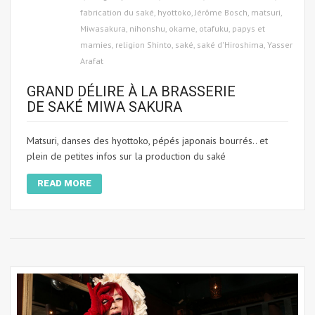
fabrication du saké
,
hyottoko
,
Jérôme Bosch
,
matsuri
,
Miwasakura
,
nihonshu
,
okame
,
otafuku
,
papys et
mamies
,
religion Shinto
,
saké
,
saké d'Hiroshima
,
Yasser
Arafat
GRAND DÉLIRE À LA BRASSERIE
DE SAKÉ MIWA SAKURA
Matsuri, danses des hyottoko, pépés japonais bourrés.. et
plein de petites infos sur la production du saké
READ MORE