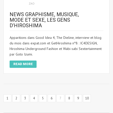
ZAO
NEWS GRAPHISME, MUSIQUE,
MODE ET SEXE, LES GENS
D’HIROSHIMA
Apparitions dans Good Idea 4, The Dieline, interview et blog
du mois dans expat.com et GetHiroshima n°8 : IC4DESIGN,
Hiroshima Underground Fashion et Wabi-sabi Sextertainment
par Goto Izumi.
READ MORE
1
2
3
4
5
6
7
8
9
10