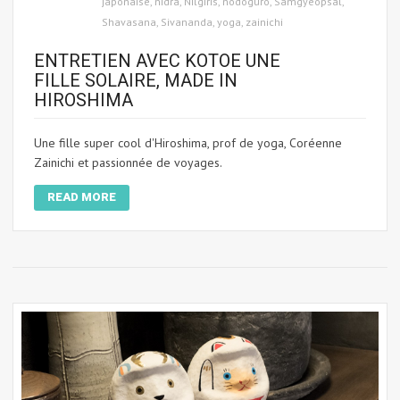
japonaise
,
nidra
,
Nilgiris
,
nodoguro
,
Samgyeopsal
,
Shavasana
,
Sivananda
,
yoga
,
zainichi
ENTRETIEN AVEC KOTOE UNE
FILLE SOLAIRE, MADE IN
HIROSHIMA
Une fille super cool d'Hiroshima, prof de yoga, Coréenne
Zainichi et passionnée de voyages.
READ MORE