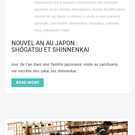
Sanctuaire
,
les 4 saisons d'Hiroshima
,
les hommes
japonais et les tâches ménagères
,
mochi étouffe-pépé
,
nouvel an au Japon
,
o-mikuji
,
o-sechi
,
o-zoni
,
parents
japonais
,
sanctuaire
,
shinnenkai
,
shogatsu
,
sukiyaki
,
toso
,
yakudoshi
,
Yatai
NOUVEL AN AU JAPON :
SHŌGATSU ET SHINNENKAI
Jour de l'an dans une famille japonaise, visite au sanctuaire,
vie secrète des yatai, les shinnenkai..
READ MORE