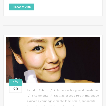
READ MORE
FÉV
29
by
Judith Cotelle
in
Interview
,
Les gens d'Hiroshima
6 comments
tags:
adresses à Hiroshima
,
anago
,
ayurveda
,
compagnie créole
,
Inde
,
Kerala
,
nationalité