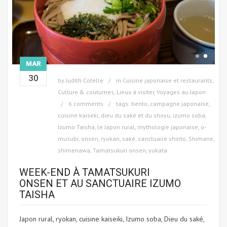
MAR
30
by
Judith Cotelle
in
Cuisine japonaise et restaurants
,
Culture & coutumes
,
Lieux à visiter
,
Voyages au Japon
6 comments
tags:
bento
,
campagne japonaise
,
cuisine kaiseki
,
dieu du saké et du shoyu
,
izumo soba
,
Izumo Taisha
,
le Japon rural
,
mythologie japonaise
,
o-
musubi
,
onsen
,
ryokan
,
saké
,
sanctuaire shinto
,
Shimane
,
shimenawa
,
Tamatsukuri onsen
,
yukata
WEEK-END À TAMATSUKURI
ONSEN ET AU SANCTUAIRE IZUMO
TAISHA
Japon rural, ryokan, cuisine kaiseiki, Izumo soba, Dieu du saké,