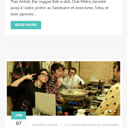
Plan Airbnb, Bar reggae Rub-a-dub, Club Metro, karaoké
jusqu'à l'aube, prière au Sanctuaire et exorcisme, Soba, et
taxis japonais...
READ MORE
JAN
07
by
Judith Cotelle
in
Cuisine japonaise et restaurants
,