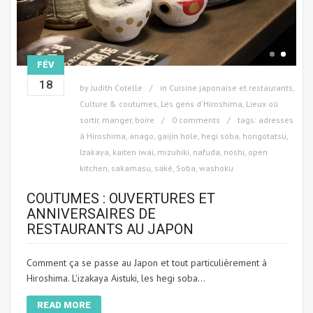
FÉV
18
by
Judith Cotelle
in
Cuisine japonaise et restaurants
,
Culture & coutumes
,
Les gens d'Hiroshima
,
Lieux où
sortir, manger, boire
0 comments
tags:
adresses
à Hiroshima
,
anago
,
gaijin hole
,
hegi soba
,
horigotatsu
,
Izakaya
,
kaiten iwai
,
mizuhiki
,
nafuda
,
noshi
,
open
kitchen
,
sakamasu
,
saké
,
Soba
,
washoku
COUTUMES : OUVERTURES ET
ANNIVERSAIRES DE
RESTAURANTS AU JAPON
Comment ça se passe au Japon et tout particulièrement à
Hiroshima. L'izakaya Aistuki, les hegi soba...
READ MORE