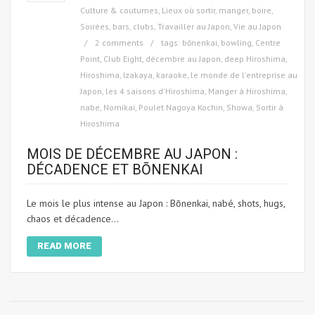
Culture & coutumes
,
Lieux où sortir, manger, boire
,
Soirées, bars, clubs
,
Travailler au Japon
,
Vie au Japon
2 comments
tags:
bōnenkai
,
bowling
,
Centre
Point
,
Club Eight
,
décembre au Japon
,
deep Hiroshima
,
Hiroshima
,
Izakaya
,
karaoke
,
le monde de l'entreprise au
Japon
,
les 4 saisons d'Hiroshima
,
Manger à Hiroshima
,
nabe
,
Nomikai
,
Poulet Nagoya Kochin
,
Showa
,
Sortir à
Hiroshima
MOIS DE DÉCEMBRE AU JAPON :
DÉCADENCE ET BŌNENKAI
Le mois le plus intense au Japon : Bōnenkai, nabé, shots, hugs,
chaos et décadence...
READ MORE