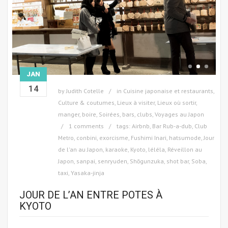
JAN
14
by
Judith Cotelle
in
Cuisine japonaise et restaurants
,
Culture & coutumes
,
Lieux à visiter
,
Lieux où sortir,
manger, boire
,
Soirées, bars, clubs
,
Voyages au Japon
1 comments
tags:
Airbnb
,
Bar Rub-a-dub
,
Club
Metro
,
conbini
,
exorcisme
,
Fushimi Inari
,
hatsumode
,
Jour
de l'an au Japon
,
karaoke
,
Kyoto
,
léléla
,
Réveillon au
Japon
,
sanpai
,
senryuden
,
Shōgunzuka
,
shot bar
,
Soba
,
taxi
,
Yasaka-jinja
JOUR DE L’AN ENTRE POTES À
KYOTO