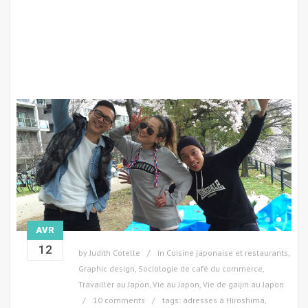
AVR
12
by
Judith Cotelle
in
Cuisine japonaise et restaurants
,
Graphic design
,
Sociologie de café du commerce
,
Travailler au Japon
,
Vie au Japon
,
Vie de gaijin au Japon
10 comments
tags:
adresses à Hiroshima
,