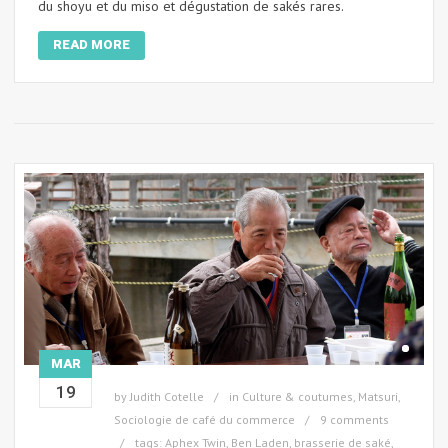
du shoyu et du miso et dégustation de sakés rares.
READ MORE
MAR
19
by
Judith Cotelle
in
Culture & coutumes
,
Matsuri
,
Sociologie de café du commerce
9 comments
tags:
Aphex Twin
,
Ben Laden
,
brasserie de saké
,