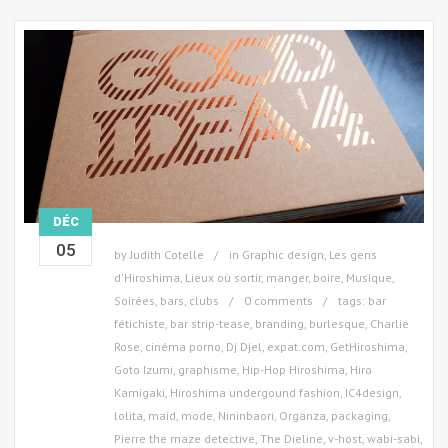
DÉC
05
by
Judith Cotelle
in
Graphic design
,
Les gens
d'Hiroshima
,
Lieux où sortir, manger, boire
,
Musique
,
Soirées, bars, clubs
0 comments
tags:
bar
fétichiste
,
bar strip-tease
,
branding
,
burlesque
,
Charlie
Rose
,
cinéma porno
,
Dj Djel
,
expat.com
,
GetHiroshima
,
Goto Izumi
,
graphisme
,
Hip-Hop Hiroshima
,
Hiro
Kamigaki
,
Hiroshima undergound fashion
,
IC4design
,
lolita
,
maid
,
mode
,
Nininbaori
,
Organza
,
packaging
,
Pierre the maze detective
,
The Dieline
,
v-host
,
wabi-sabi
,