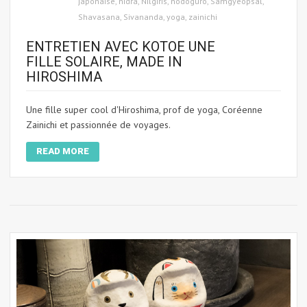
japonaise
,
nidra
,
Nilgiris
,
nodoguro
,
Samgyeopsal
,
Shavasana
,
Sivananda
,
yoga
,
zainichi
ENTRETIEN AVEC KOTOE UNE
FILLE SOLAIRE, MADE IN
HIROSHIMA
Une fille super cool d'Hiroshima, prof de yoga, Coréenne
Zainichi et passionnée de voyages.
READ MORE