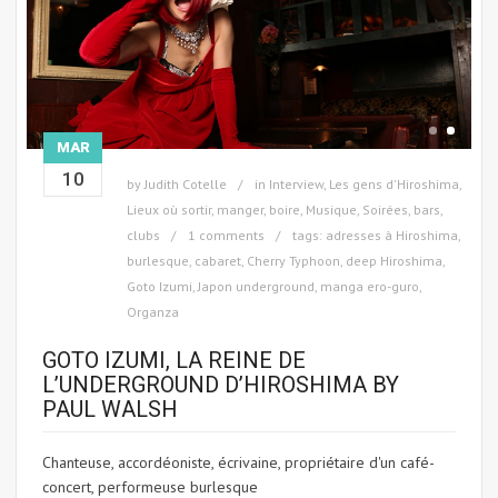
MAR
10
by
Judith Cotelle
in
Interview
,
Les gens d'Hiroshima
,
Lieux où sortir, manger, boire
,
Musique
,
Soirées, bars,
clubs
1 comments
tags:
adresses à Hiroshima
,
burlesque
,
cabaret
,
Cherry Typhoon
,
deep Hiroshima
,
Goto Izumi
,
Japon underground
,
manga ero-guro
,
Organza
GOTO IZUMI, LA REINE DE
L’UNDERGROUND D’HIROSHIMA BY
PAUL WALSH
Chanteuse, accordéoniste, écrivaine, propriétaire d'un café-
concert, performeuse burlesque