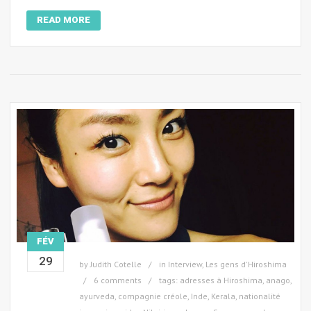
READ MORE
FÉV
29
by
Judith Cotelle
in
Interview
,
Les gens d'Hiroshima
6 comments
tags:
adresses à Hiroshima
,
anago
,
ayurveda
,
compagnie créole
,
Inde
,
Kerala
,
nationalité