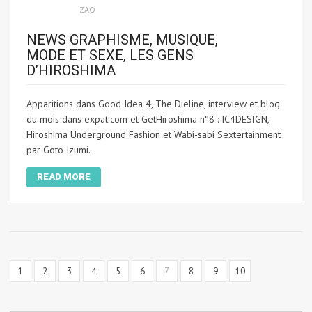
ZAO
NEWS GRAPHISME, MUSIQUE,
MODE ET SEXE, LES GENS
D’HIROSHIMA
Apparitions dans Good Idea 4, The Dieline, interview et blog
du mois dans expat.com et GetHiroshima n°8 : IC4DESIGN,
Hiroshima Underground Fashion et Wabi-sabi Sextertainment
par Goto Izumi.
READ MORE
1
2
3
4
5
6
7
8
9
10