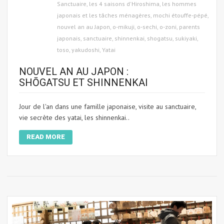
Sanctuaire
,
les 4 saisons d'Hiroshima
,
les hommes
japonais et les tâches ménagères
,
mochi étouffe-pépé
,
nouvel an au Japon
,
o-mikuji
,
o-sechi
,
o-zoni
,
parents
japonais
,
sanctuaire
,
shinnenkai
,
shogatsu
,
sukiyaki
,
toso
,
yakudoshi
,
Yatai
NOUVEL AN AU JAPON :
SHŌGATSU ET SHINNENKAI
Jour de l'an dans une famille japonaise, visite au sanctuaire,
vie secrète des yatai, les shinnenkai..
READ MORE