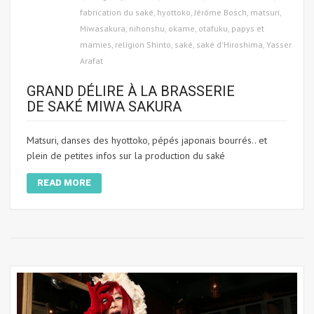
fabrication du saké
,
hyottoko
,
Jérôme Bosch
,
matsuri
,
Miwasakura
,
nihonshu
,
okame
,
otafuku
,
papys et
mamies
,
religion Shinto
,
saké
,
saké d'Hiroshima
,
Yasser
Arafat
GRAND DÉLIRE À LA BRASSERIE
DE SAKÉ MIWA SAKURA
Matsuri, danses des hyottoko, pépés japonais bourrés.. et
plein de petites infos sur la production du saké
READ MORE