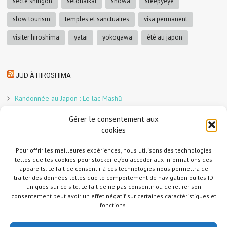
secte shingon
setonaikai
showa
sleepyeye
slow tourism
temples et sanctuaires
visa permanent
visiter hiroshima
yatai
yokogawa
été au japon
JUD À HIROSHIMA
Randonnée au Japon : Le lac Mashū
Le marché aux poissons nocturne d’Hiroshima
Gérer le consentement aux
En direct sur Adobe France !
cookies
Graphiste freelance au Japon pour la 3e année
Un café et des cabanes dans la forêt
Pour offrir les meilleures expériences, nous utilisons des technologies
telles que les cookies pour stocker et/ou accéder aux informations des
Slow Tourism à Tomo-no-Ura
appareils. Le fait de consentir à ces technologies nous permettra de
Slow tourism à Onomichi
traiter des données telles que le comportement de navigation ou les ID
uniques sur ce site. Le fait de ne pas consentir ou de retirer son
Randonnée au Japon : Le Mont Daisen
consentement peut avoir un effet négatif sur certaines caractéristiques et
Randonnée au Japon : Le Mont Misen
fonctions.
Randonnée au Japon : Le Mont Shirakiyama