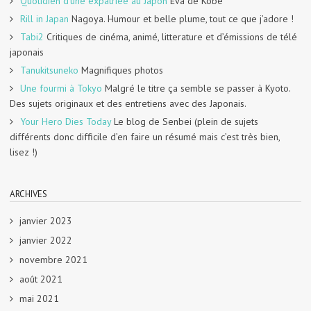
Quotidien d'une expatriée au Japon
Eva de Kobe
Rill in Japan
Nagoya. Humour et belle plume, tout ce que j’adore !
Tabi2
Critiques de cinéma, animé, litterature et d’émissions de télé
japonais
Tanukitsuneko
Magnifiques photos
Une fourmi à Tokyo
Malgré le titre ça semble se passer à Kyoto.
Des sujets originaux et des entretiens avec des Japonais.
Your Hero Dies Today
Le blog de Senbei (plein de sujets
différents donc difficile d’en faire un résumé mais c’est très bien,
lisez !)
ARCHIVES
janvier 2023
janvier 2022
novembre 2021
août 2021
mai 2021