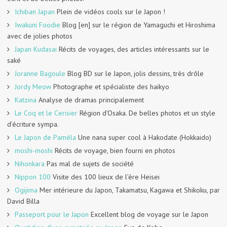
Ichiban Japan
Plein de vidéos cools sur le Japon !
Iwakuni Foodie
Blog [en] sur le région de Yamaguchi et Hiroshima
avec de jolies photos
Japan Kudasai
Récits de voyages, des articles intéressants sur le
saké
Joranne Bagoule
Blog BD sur le Japon, jolis dessins, très drôle
Jordy Meow
Photographe et spécialiste des haikyo
Katzina
Analyse de dramas principalement
Le Coq et le Cerisier
Région d’Osaka. De belles photos et un style
d’écriture sympa.
Le Japon de Paméla
Une nana super cool à Hakodate (Hokkaido)
moshi-moshi
Récits de voyage, bien fourni en photos
Nihonkara
Pas mal de sujets de société
Nippon 100
Visite des 100 lieux de l’ère Heisei
Ogijima
Mer intérieure du Japon, Takamatsu, Kagawa et Shikoku, par
David Billa
Passeport pour le Japon
Excellent blog de voyage sur le Japon