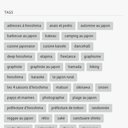
TAGS
adresses à hiroshima
anaïs et pedro
automne au japon
barbecue au japon
bateau
camping au japon
cuisine japonaise
cuisine kaiseki
dancehall
deep hiroshima
etajima
freelance
graphisme
graphiste
graphiste au japon
hamada
hiking
hiroshima
karaoke
le japon rural
les 4 saisons d'hiroshima
matsuri
okinawa
onsen
papys et mamies
photographie
plage au japon
préfecture d'hiroshima
préfecture de tottori
randonnée
reggae au japon
rétro
saké
sanctuaire shinto