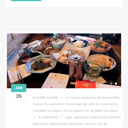
JAN
26
by
Judith Cotelle
in
Cuisine japonaise et restaurants
,
Culture & coutumes
,
Sociologie de café du commerce
,
Travailler au Japon
,
Vie au Japon
,
Vie de gaijin au Japon
4 comments
tags:
adresses à Hiroshima
,
famille
japonaise
,
hatsumode
,
iwaibashi
,
Jour de l'an au