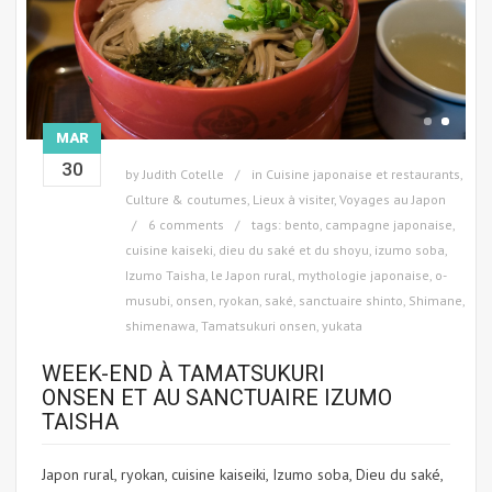
MAR
30
by
Judith Cotelle
in
Cuisine japonaise et restaurants
,
Culture & coutumes
,
Lieux à visiter
,
Voyages au Japon
6 comments
tags:
bento
,
campagne japonaise
,
cuisine kaiseki
,
dieu du saké et du shoyu
,
izumo soba
,
Izumo Taisha
,
le Japon rural
,
mythologie japonaise
,
o-
musubi
,
onsen
,
ryokan
,
saké
,
sanctuaire shinto
,
Shimane
,
shimenawa
,
Tamatsukuri onsen
,
yukata
WEEK-END À TAMATSUKURI
ONSEN ET AU SANCTUAIRE IZUMO
TAISHA
Japon rural, ryokan, cuisine kaiseiki, Izumo soba, Dieu du saké,