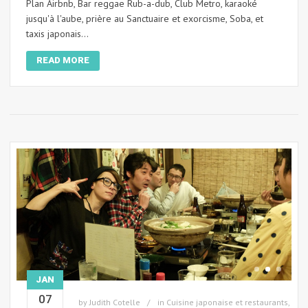
Plan Airbnb, Bar reggae Rub-a-dub, Club Metro, karaoké
jusqu'à l'aube, prière au Sanctuaire et exorcisme, Soba, et
taxis japonais...
READ MORE
JAN
07
by
Judith Cotelle
in
Cuisine japonaise et restaurants
,