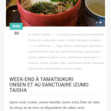
MAR
30
by
Judith Cotelle
in
Cuisine japonaise et restaurants
,
Culture & coutumes
,
Lieux à visiter
,
Voyages au Japon
6 comments
tags:
bento
,
campagne japonaise
,
cuisine kaiseki
,
dieu du saké et du shoyu
,
izumo soba
,
Izumo Taisha
,
le Japon rural
,
mythologie japonaise
,
o-
musubi
,
onsen
,
ryokan
,
saké
,
sanctuaire shinto
,
Shimane
,
shimenawa
,
Tamatsukuri onsen
,
yukata
WEEK-END À TAMATSUKURI
ONSEN ET AU SANCTUAIRE IZUMO
TAISHA
Japon rural, ryokan, cuisine kaiseiki, Izumo soba, Dieu du saké,
du shoyu et du miso et dégustation de sakés rares.