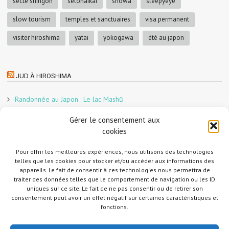
secte shingon
setonaikai
showa
sleepyeye
slow tourism
temples et sanctuaires
visa permanent
visiter hiroshima
yatai
yokogawa
été au japon
JUD À HIROSHIMA
Randonnée au Japon : Le lac Mashū
Le marché aux poissons nocturne d’Hiroshima
Gérer le consentement aux
En direct sur Adobe France !
cookies
Graphiste freelance au Japon pour la 3e année
Un café et des cabanes dans la forêt
Pour offrir les meilleures expériences, nous utilisons des technologies
telles que les cookies pour stocker et/ou accéder aux informations des
Slow Tourism à Tomo-no-Ura
appareils. Le fait de consentir à ces technologies nous permettra de
Slow tourism à Onomichi
traiter des données telles que le comportement de navigation ou les ID
uniques sur ce site. Le fait de ne pas consentir ou de retirer son
Randonnée au Japon : Le Mont Daisen
consentement peut avoir un effet négatif sur certaines caractéristiques et
Randonnée au Japon : Le Mont Misen
fonctions.
Randonnée au Japon : Le Mont Shirakiyama