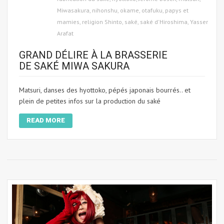
Miwasakura
,
nihonshu
,
okame
,
otafuku
,
papys et
mamies
,
religion Shinto
,
saké
,
saké d'Hiroshima
,
Yasser
Arafat
GRAND DÉLIRE À LA BRASSERIE
DE SAKÉ MIWA SAKURA
Matsuri, danses des hyottoko, pépés japonais bourrés.. et
plein de petites infos sur la production du saké
READ MORE