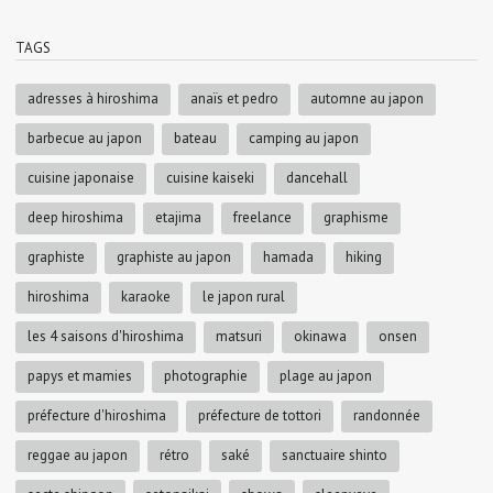
TAGS
adresses à hiroshima
anaïs et pedro
automne au japon
barbecue au japon
bateau
camping au japon
cuisine japonaise
cuisine kaiseki
dancehall
deep hiroshima
etajima
freelance
graphisme
graphiste
graphiste au japon
hamada
hiking
hiroshima
karaoke
le japon rural
les 4 saisons d'hiroshima
matsuri
okinawa
onsen
papys et mamies
photographie
plage au japon
préfecture d'hiroshima
préfecture de tottori
randonnée
reggae au japon
rétro
saké
sanctuaire shinto