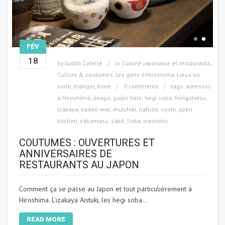
FÉV
18
by
Judith Cotelle
in
Cuisine japonaise et restaurants
,
Culture & coutumes
,
Les gens d'Hiroshima
,
Lieux où
sortir, manger, boire
0 comments
tags:
adresses
à Hiroshima
,
anago
,
gaijin hole
,
hegi soba
,
horigotatsu
,
Izakaya
,
kaiten iwai
,
mizuhiki
,
nafuda
,
noshi
,
open
kitchen
,
sakamasu
,
saké
,
Soba
,
washoku
COUTUMES : OUVERTURES ET
ANNIVERSAIRES DE
RESTAURANTS AU JAPON
Comment ça se passe au Japon et tout particulièrement à
Hiroshima. L'izakaya Aistuki, les hegi soba...
READ MORE