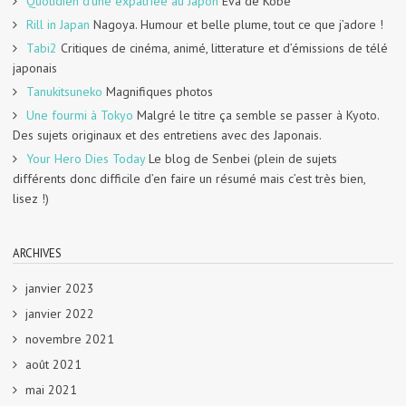
Quotidien d'une expatriée au Japon
Eva de Kobe
Rill in Japan
Nagoya. Humour et belle plume, tout ce que j’adore !
Tabi2
Critiques de cinéma, animé, litterature et d’émissions de télé
japonais
Tanukitsuneko
Magnifiques photos
Une fourmi à Tokyo
Malgré le titre ça semble se passer à Kyoto.
Des sujets originaux et des entretiens avec des Japonais.
Your Hero Dies Today
Le blog de Senbei (plein de sujets
différents donc difficile d’en faire un résumé mais c’est très bien,
lisez !)
ARCHIVES
janvier 2023
janvier 2022
novembre 2021
août 2021
mai 2021