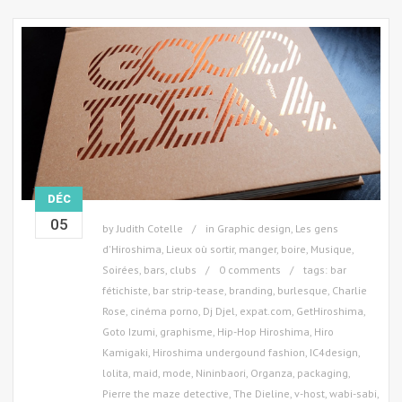
DÉC
05
by
Judith Cotelle
in
Graphic design
,
Les gens
d'Hiroshima
,
Lieux où sortir, manger, boire
,
Musique
,
Soirées, bars, clubs
0 comments
tags:
bar
fétichiste
,
bar strip-tease
,
branding
,
burlesque
,
Charlie
Rose
,
cinéma porno
,
Dj Djel
,
expat.com
,
GetHiroshima
,
Goto Izumi
,
graphisme
,
Hip-Hop Hiroshima
,
Hiro
Kamigaki
,
Hiroshima undergound fashion
,
IC4design
,
lolita
,
maid
,
mode
,
Nininbaori
,
Organza
,
packaging
,
Pierre the maze detective
,
The Dieline
,
v-host
,
wabi-sabi
,