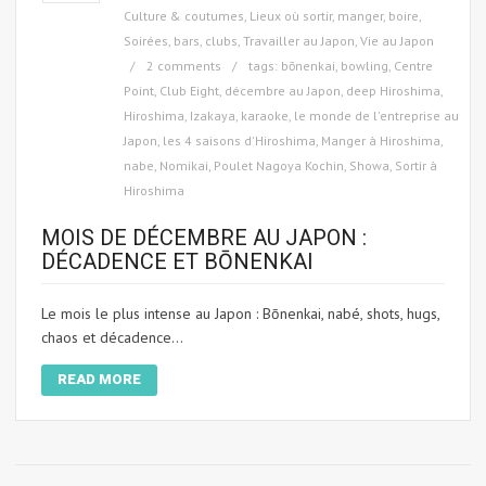
Culture & coutumes
,
Lieux où sortir, manger, boire
,
Soirées, bars, clubs
,
Travailler au Japon
,
Vie au Japon
2 comments
tags:
bōnenkai
,
bowling
,
Centre
Point
,
Club Eight
,
décembre au Japon
,
deep Hiroshima
,
Hiroshima
,
Izakaya
,
karaoke
,
le monde de l'entreprise au
Japon
,
les 4 saisons d'Hiroshima
,
Manger à Hiroshima
,
nabe
,
Nomikai
,
Poulet Nagoya Kochin
,
Showa
,
Sortir à
Hiroshima
MOIS DE DÉCEMBRE AU JAPON :
DÉCADENCE ET BŌNENKAI
Le mois le plus intense au Japon : Bōnenkai, nabé, shots, hugs,
chaos et décadence...
READ MORE