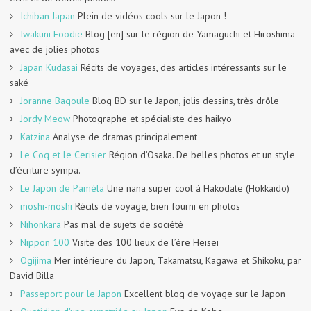
Ichiban Japan
Plein de vidéos cools sur le Japon !
Iwakuni Foodie
Blog [en] sur le région de Yamaguchi et Hiroshima
avec de jolies photos
Japan Kudasai
Récits de voyages, des articles intéressants sur le
saké
Joranne Bagoule
Blog BD sur le Japon, jolis dessins, très drôle
Jordy Meow
Photographe et spécialiste des haikyo
Katzina
Analyse de dramas principalement
Le Coq et le Cerisier
Région d’Osaka. De belles photos et un style
d’écriture sympa.
Le Japon de Paméla
Une nana super cool à Hakodate (Hokkaido)
moshi-moshi
Récits de voyage, bien fourni en photos
Nihonkara
Pas mal de sujets de société
Nippon 100
Visite des 100 lieux de l’ère Heisei
Ogijima
Mer intérieure du Japon, Takamatsu, Kagawa et Shikoku, par
David Billa
Passeport pour le Japon
Excellent blog de voyage sur le Japon