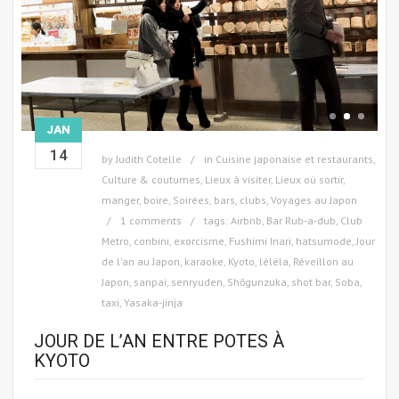
JAN
14
by
Judith Cotelle
in
Cuisine japonaise et restaurants
,
Culture & coutumes
,
Lieux à visiter
,
Lieux où sortir,
manger, boire
,
Soirées, bars, clubs
,
Voyages au Japon
1 comments
tags:
Airbnb
,
Bar Rub-a-dub
,
Club
Metro
,
conbini
,
exorcisme
,
Fushimi Inari
,
hatsumode
,
Jour
de l'an au Japon
,
karaoke
,
Kyoto
,
léléla
,
Réveillon au
Japon
,
sanpai
,
senryuden
,
Shōgunzuka
,
shot bar
,
Soba
,
taxi
,
Yasaka-jinja
JOUR DE L’AN ENTRE POTES À
KYOTO