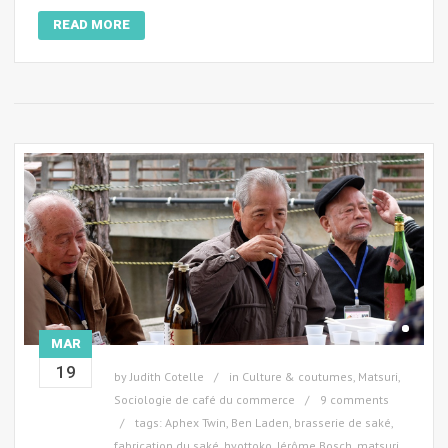
READ MORE
MAR
19
by
Judith Cotelle
in
Culture & coutumes
,
Matsuri
,
Sociologie de café du commerce
9 comments
tags:
Aphex Twin
,
Ben Laden
,
brasserie de saké
,
fabrication du saké
,
hyottoko
,
Jérôme Bosch
,
matsuri
,