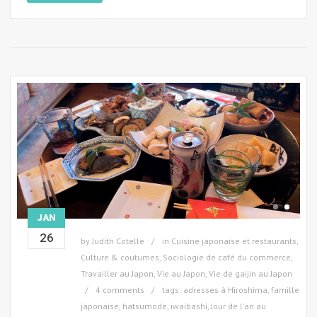
JAN
26
by
Judith Cotelle
in
Cuisine japonaise et restaurants
,
Culture & coutumes
,
Sociologie de café du commerce
,
Travailler au Japon
,
Vie au Japon
,
Vie de gaijin au Japon
4 comments
tags:
adresses à Hiroshima
,
famille
japonaise
,
hatsumode
,
iwaibashi
,
Jour de l'an au