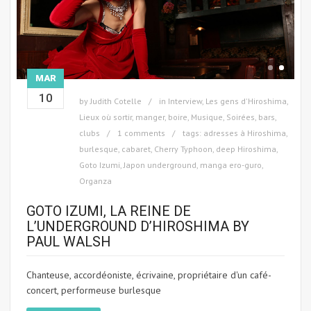
MAR
10
by
Judith Cotelle
in
Interview
,
Les gens d'Hiroshima
,
Lieux où sortir, manger, boire
,
Musique
,
Soirées, bars,
clubs
1 comments
tags:
adresses à Hiroshima
,
burlesque
,
cabaret
,
Cherry Typhoon
,
deep Hiroshima
,
Goto Izumi
,
Japon underground
,
manga ero-guro
,
Organza
GOTO IZUMI, LA REINE DE
L’UNDERGROUND D’HIROSHIMA BY
PAUL WALSH
Chanteuse, accordéoniste, écrivaine, propriétaire d'un café-
concert, performeuse burlesque