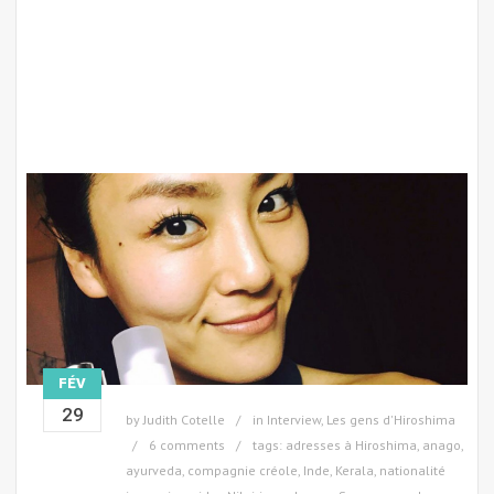
FÉV
29
by
Judith Cotelle
in
Interview
,
Les gens d'Hiroshima
6 comments
tags:
adresses à Hiroshima
,
anago
,
ayurveda
,
compagnie créole
,
Inde
,
Kerala
,
nationalité