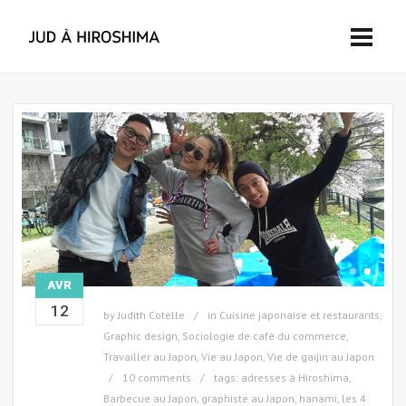
AVR
12
by
Judith Cotelle
in
Cuisine japonaise et restaurants
,
Graphic design
,
Sociologie de café du commerce
,
Travailler au Japon
,
Vie au Japon
,
Vie de gaijin au Japon
10 comments
tags:
adresses à Hiroshima
,
Barbecue au Japon
,
graphiste au Japon
,
hanami
,
les 4