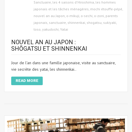
Sanctuaire
,
les 4 saisons d'Hiroshima
,
les hommes
japonais et les tâches ménagères
,
mochi étouffe-pépé
,
nouvel an au Japon
,
o-mikuji
,
o-sechi
,
o-zoni
,
parents
japonais
,
sanctuaire
,
shinnenkai
,
shogatsu
,
sukiyaki
,
toso
,
yakudoshi
,
Yatai
NOUVEL AN AU JAPON :
SHŌGATSU ET SHINNENKAI
Jour de l'an dans une famille japonaise, visite au sanctuaire,
vie secrète des yatai, les shinnenkai..
READ MORE