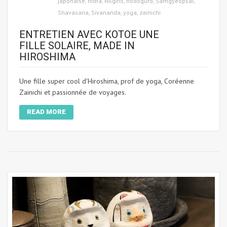
japonaise
,
nidra
,
Nilgiris
,
nodoguro
,
Samgyeopsal
,
Shavasana
,
Sivananda
,
yoga
,
zainichi
ENTRETIEN AVEC KOTOE UNE
FILLE SOLAIRE, MADE IN
HIROSHIMA
Une fille super cool d'Hiroshima, prof de yoga, Coréenne
Zainichi et passionnée de voyages.
READ MORE