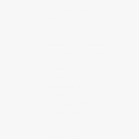
Lieux à visiter
(34)
Lieux où sortir, manger, boire
(29)
Matsuri
(8)
Musique
(16)
Randonnée au Japon
(5)
Recettes de cuisine japonaise
(1)
Sociologie de café du commerce
(13)
Soirées, bars, clubs
(18)
Travailler au Japon
(13)
Uncategorized
(1)
Vie au Japon
(26)
Vie de gaijin au Japon
(15)
Voyages au Japon
(17)
Voyages en Asie
(1)