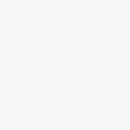
16 comments
tags:
cigales japonaises
,
été au Japon
 SEMI, CIGALES JAPONAISES
les espèces de cigales japonaises et leurs chants complètement tarés !
tsuri
19 comments
tags:
enka
,
été au Japon
,
Hiroshima
,
Hiroshima Taro
,
Is
ys et mamies
,
sanctuaire shinto
,
tekiya
,
Yatai
,
yukata
SES DESSOUS)