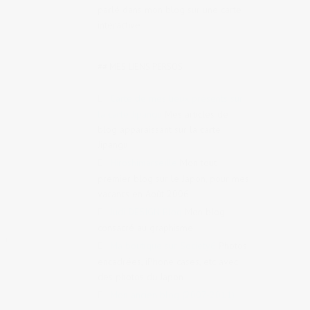
parlé dans mon blog sur une carte
interactive
## MES LIENS PERSOS
Carte de mes lieux présents sur
la carte Jipangu
Mes articles de
blog apparaissant sur la carte
Jipangu
Hiroshimarseille
Mon tout
premier blog sur le Japon, pour mes
vacancs en Août 2006
Judi DESIGN Blog
Mon blog
consacré au graphisme
sei
Ma boutique sur Society6
Photos
encadrées, iPhone cases, etc avec
des photos du Japon
Mon ancien blog (2007-2011)