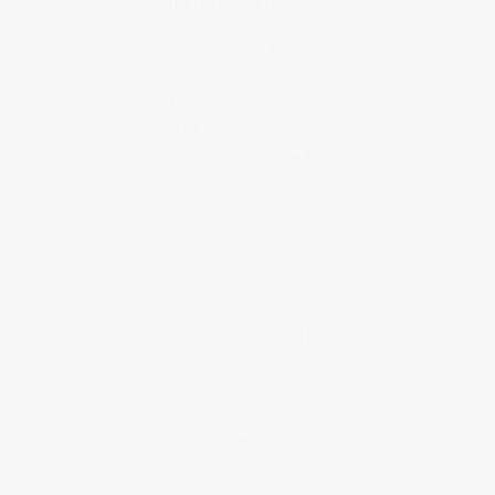
ARTICLES RÉCENTS
Randonnée au Japon : Le lac
Mashū
Le marché aux poissons nocturne
d’Hiroshima
En direct sur Adobe France !
Graphiste freelance au Japon
pour la 3e année
Un café et des cabanes dans la
forêt
COMMENTAIRES RÉCENTS
Judith Cotelle
dans
Randonnée
au Japon : Le Mont Daisen
Dominique
dans
Randonnée au
Japon : Le Mont Daisen
Judith Cotelle
dans
Randonnée