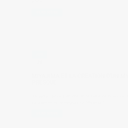
article !
READ MORE
JUIL
28
by
Judith Cotelle
in
Culture & coutumes
MIYAJIMA ET LA CRÉATION D’UN M
PRESQUE
"Miyajima, l'île où il est interdit de naître, de mourir ou
variantes en se renseignant sur Miyajima ?
READ MORE