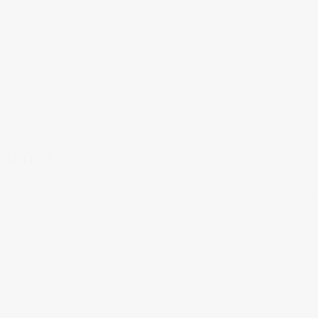
tsuri
,
Musique
,
Soirées, bars, clubs
,
Vie au Japon
1 comments
tags:
Etajima
roshima
,
paix
,
perséides
,
Plage au Japon
,
rastas japonais
,
reggae au Japon
,
Setonaik
s
ARTIE 1
nouilles, étoiles filantes, journée sur l'île d'Etajima, garden party avec de