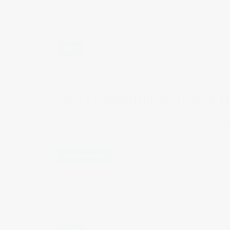
FÉV
10
by
Judith Cotelle
in
Culture & coutumes
,
Lie
Shingon
,
temple
,
Temple Fudo-in
,
Temples et sa
SUR LA PROMENADE HISTORIQUE F
3e et dernier segment de la promenade historique Futab
Fudo-in.
READ MORE