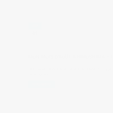
SEP
09
by
Judith Cotelle
in
Culture & coutumes
,
Ma
Japon
,
feux d'artifice
,
hanabi
,
les 4 saisons d'Hi
SleepyEye
,
soirée au Japon
,
toboggan à nouille
MON MOIS D’AOÛT À HIROSHIMA – P
Petit journal de mon mois d'août à Hiroshima : toboggan à 
rastas, hanabi..
READ MORE