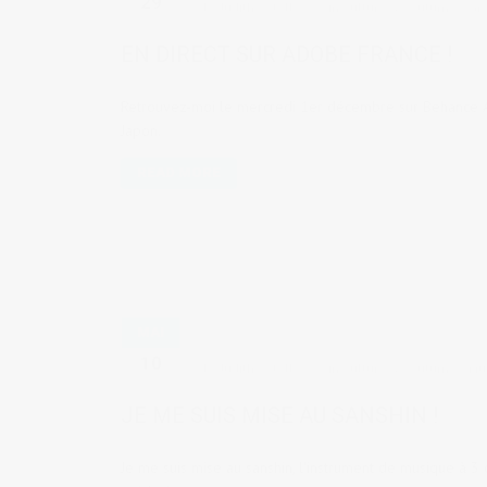
29
by
Judith Cotelle
in
Culture & coutumes
,
Gr
EN DIRECT SUR ADOBE FRANCE !
Retrouvez-moi le mercredi 1er décembre sur Behance A
Japon.
READ MORE
MAI
10
by
Judith Cotelle
in
Culture & coutumes
,
Mu
JE ME SUIS MISE AU SANSHIN !
Je me suis mise au sanshin, l'instrument de musique à 3 