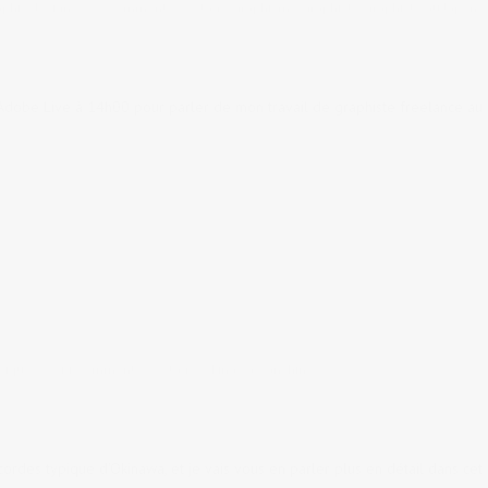
aphic design
0 comments
tags:
graphisme
,
graphiste
,
graphiste au Japon
dobe Live à 14h00 pour parler de mon travail de graphiste freelance au
sique
11 comments
tags:
Okinawa
,
sanshin
cordes typique d'Okinawa, et je vais vous en parler plus en détail dans cet