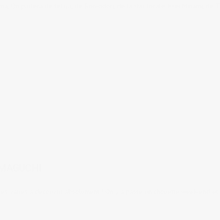
a, On parlera de tekiya, de Bon-odori, de la star locale Issei Minami, de 
taurants
,
Culture & coutumes
,
Lieux à visiter
,
Voyages au Japon
9 comments
able
,
fugu
,
jardin japonais
,
Karato market
,
marché aux poissons
,
onsen
,
ryokan
,
-ji
,
Yamaguchi
,
Yudaonsen
AMAGUCHI
ès variés à découvrir absolument ! On y a passé un chouette week-end et 