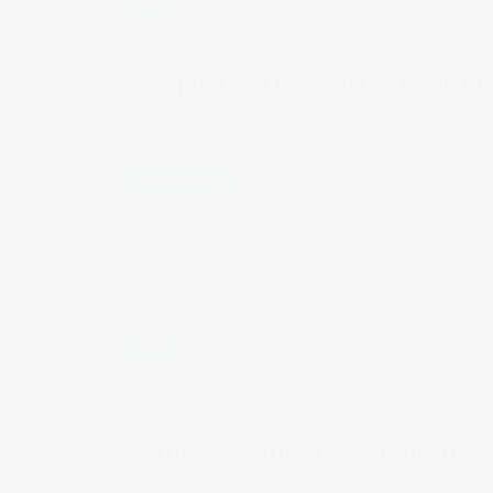
AOÛT
09
by
Judith Cotelle
in
Culture & coutumes
LE CHANT COMPLÈTEMENT FOU DES
La bande son de l'été au Japon. Découvrez les principa
READ MORE
JUIN
17
by
Judith Cotelle
in
Culture & coutumes
,
Ma
Minami
,
les 4 saisons d'Hiroshima
,
matsuri
,
pap
LE TOKASAN YUKATA MATSURI (ET 