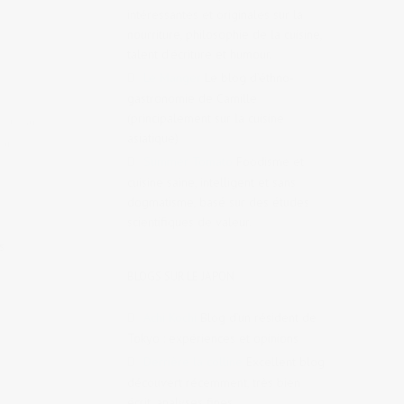
intéressantes et originales sur la
nourriture, philosophie de la cuisine,
talent d’écriture et humour.
Le Manger
Le blog d’éthno-
gastronomie de Camille
(principalement sur la cuisine
,
été au
asiatique)
ai
,
Summer Tomato
Foodisme et
cuisine saine, intelligent et sans
dogmatisme, basé sur des études
scientifiques de valeur.
s
BLOGS SUR LE JAPON
Achi Kochi
Blog d’un résident de
Tokyo : expériences et opinions
Derrière la colline
Excellent blog
découvert récemment, très bien
écrit, analyses fines