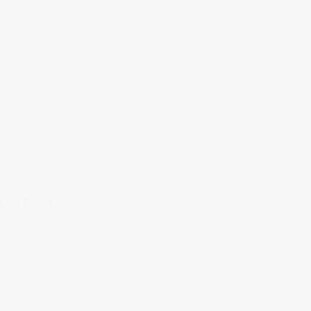
Japon rétro, Showa
,
Lieux où sortir, manger, boire
,
Musique
,
Soirées, bars, clubs
,
Vie
ags:
Anaïs et Pedro
,
Barbecue au Japon
,
beer garden
,
bowling
,
Camping au Japon
,
é
isons d'Hiroshima
,
Osuga
,
piscine gonflable
,
Plage au Japon
,
purikura
,
rétro
,
sex sh
ARTIE 2
mping, plage, purikura, piscine gonflable sur le toit de mon immeuble, mats