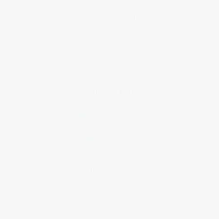
Kaiko's AG
Le Blog d’Eiji
d’Hiroshima, fan de surf et d’Hawaï
SLEEPYEYE THE DIRTY
GENTLEMAN'S CLUB
Le blog de
Susu de Sleepyeye
 au
BLOGS QUE J'AIME BIEN
té au
op
,
Anaïs & Pedro
Le blog d’Anaïs et
Pedro de Marseille
Drink Cold
Drink Cold, le blog de
l’ami Clarence Boddicker, avec
d’excellentes vidéos sur le Japon du
uri,
marseillais John Carrière
La table de Diogène est ronde
Blog sur la cuisine coréenne et
asiatique écrit par une coréenne
vivant en France / réflexions