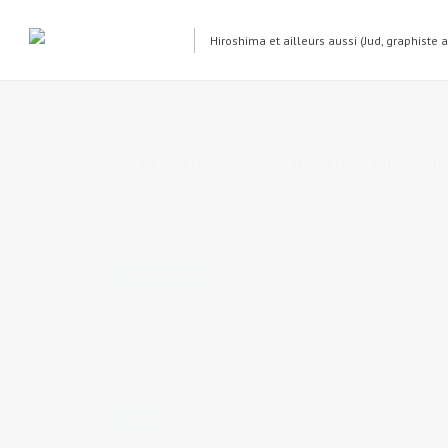
Hiroshima et ailleurs aussi (Jud, graphiste 
JAN
29
by
Judith Cotelle
in
Culture & coutumes
,
Hi
poissons
LE MARCHÉ AUX POISSONS NOCTUR
Une nuit photographique au marché aux poissons d'Hiros
de la pêche aux petite sardines...
READ MORE
NOV