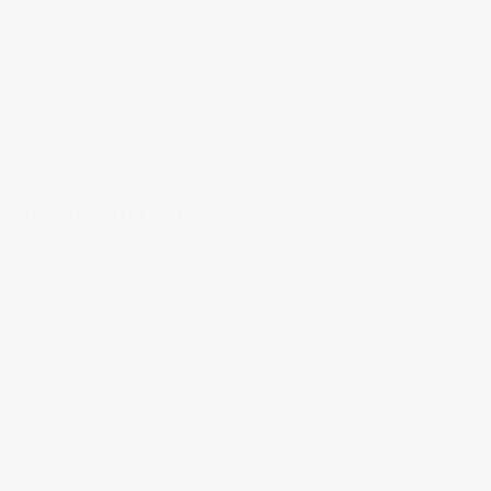
ux à visiter
2 comments
tags:
architecture zen
,
bouddhisme
,
futabanosat
nctuaires
,
Ushita
,
vidéo
,
Visiter Hiroshima
,
zen
UTABANOSATO PART.3
anosato dans l'arrondissement est d'Hiroshima : du village d'Ushita au te