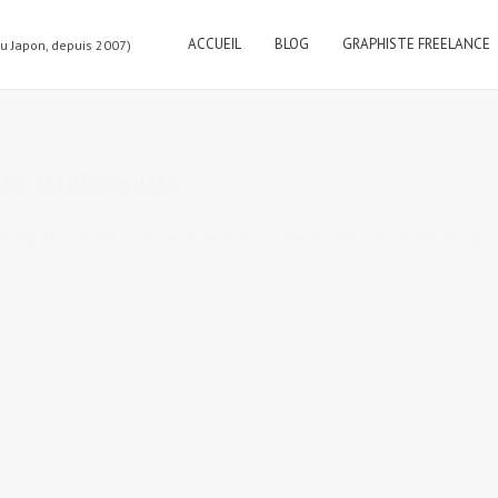
ACCUEIL
BLOG
GRAPHISTE FREELANCE
au Japon, depuis 2007)
roshima
,
Les gens d'Hiroshima
6 comments
tags:
Hiroshima
,
marché
,
marc
NE D’HIROSHIMA
hima. Un marché nocturne réservé aux professionnels, les enchères, l'arr