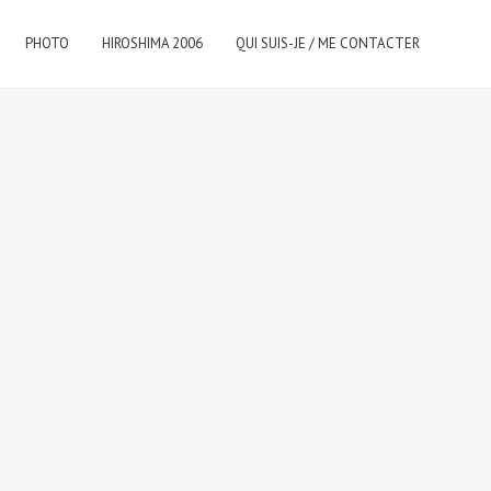
PHOTO
HIROSHIMA 2006
QUI SUIS-JE / ME CONTACTER
hé aux
CATÉGORIES
Architecture & Urbanisme
(3)
Cuisine japonaise et restaurants
(23)
ivage
Culture & coutumes
(26)
Graphic design
(13)
Hiroshima
(6)
Hiroshima la ville
(1)
Interview
(9)
langue japonaise
(2)
Le Japon rétro, Showa
(10)
Les gens d'Hiroshima
(28)