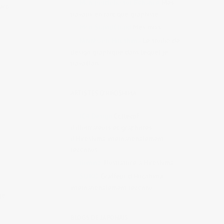
Mon portfolio sur Behance
Mes
Taro
travaux en tant que graphiste
Mon SoundCloud
Mes mixs
Nininbaori Hiroshima
Le studio de
design graphique dans lequel je
travaillais
ARTISTES D'HIROSHIMA
IC4 Design
Collectif
tags:
d’illustrateurs et graphistes
d’Hiroshima internationalement
reconnus
Ruminz
Illustratrice à Hiroshima
SUIKO
Graffeur d’Hiroshima
internationalement reconnu
je
BLOGS DE JAPONAIS