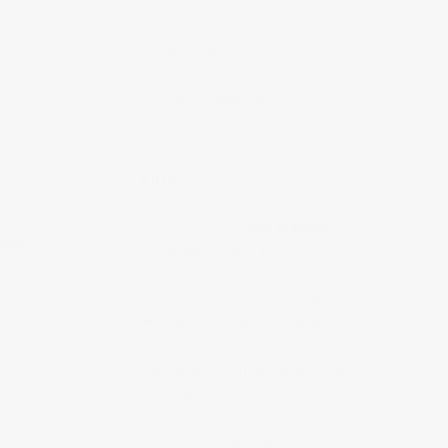
au Japon : Le lac Mashū
Patrick
dans
Randonnée au Japon
: Le lac Mashū
Judith Cotelle
dans
Slow tourism
à Onomichi
o
,
Secte
# UTILE
GetHiroshima
Infos pratiques,
mple
évènements, expo, adresses à
Hiroshima.
Hiroshima Safari
Pour visiter
Hiroshima de manière originale
Jipangu | Blogs et Vlogs Japon
Découvrez les articles et les vidéos
sur le Japon à travers une carte.
Ma carte personnelle sur
Jipangu.fr
Les destinations dont j’ai