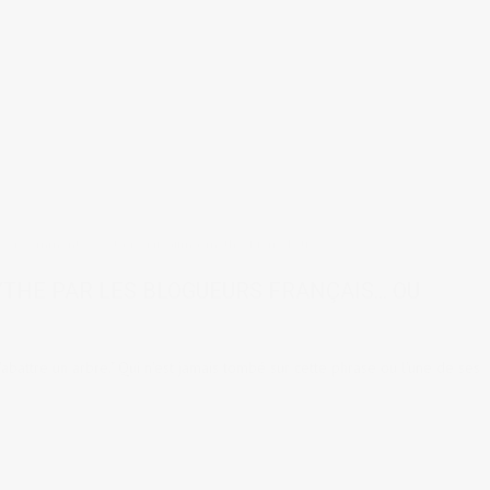
24 comments
tags:
Miyajima
,
mythe
,
Pierre Loti
YTHE PAR LES BLOGUEURS FRANÇAIS… OU
 d'abattre un arbre." Qui n'est jamais tombé sur cette phrase ou l'une de ses