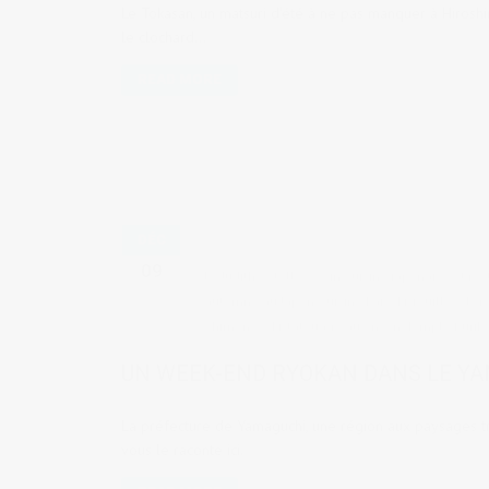
Le Tokasan, un matsuri d'été à ne pas manquer à Hiroshim
le clochard...
READ MORE
DÉC
09
by
Judith Cotelle
in
Cuisine japonaise et res
automne au Japon
,
cuisine kaiseki
,
feuilles d'ér
Shimonoseki
,
tatouage au onsen
,
Temple Ruriko
UN WEEK-END RYOKAN DANS LE Y
La préfecture de Yamaguchi, une région aux paysages tr
vous le raconte ici.