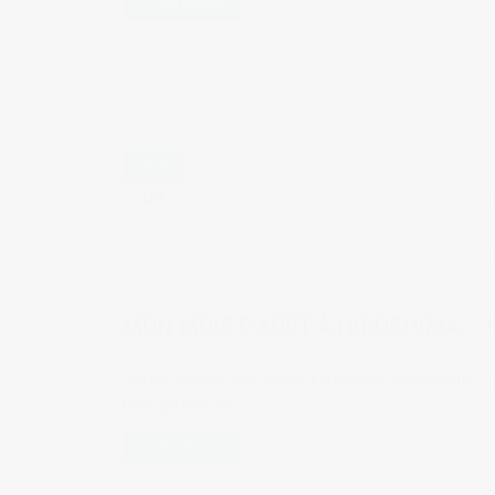
READ MORE
SEP
09
by
Judith Cotelle
in
Culture & coutumes
,
Le 
Japon
,
Voyages au Japon
8 comments
t
Japon
,
feux d'artifice
,
Hamada
,
karaoke
,
les 4 sa
Showa
MON MOIS D’AOÛT À HIROSHIMA – P
Journal de mon mois d'août à Hiroshima, 2ème partie : ca
beer garden, etc
READ MORE