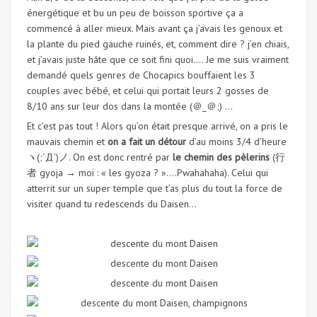
énergétique et bu un peu de boisson sportive ça a
commencé à aller mieux. Mais avant ça j’avais les genoux et
la plante du pied gauche ruinés, et, comment dire ? j’en chiais,
et j’avais juste hâte que ce soit fini quoi…. Je me suis vraiment
demandé quels genres de Chocapics bouffaient les 3
couples avec bébé, et celui qui portait leurs 2 gosses de
8/10 ans sur leur dos dans la montée (＠_＠;) …
Et c’est pas tout ! Alors qu’on était presque arrivé, on a pris le
mauvais chemin et
on a fait un détour
d’au moins 3/4 d’heure
ヽ(;´Д`)ノ. On est donc rentré par
le chemin des pèlerins
(行
者 gyoja → moi : « les gyoza ? »….Pwahahaha). Celui qui
atterrit sur un super temple que t’as plus du tout la force de
visiter quand tu redescends du Daisen…