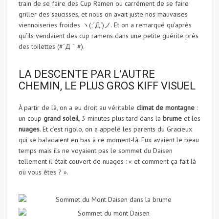
train de se faire des Cup Ramen ou carrément de se faire
griller des saucisses, et nous on avait juste nos mauvaises
viennoiseries froides ヽ(;´Д`)ノ. Et on a remarqué qu’après
qu’ils vendaient des cup ramens dans une petite guérite près
des toilettes (#´Д｀#).
LA DESCENTE PAR L’AUTRE
CHEMIN, LE PLUS GROS KIFF VISUEL
À partir de là, on a eu droit au véritable
climat de montagne
:
un coup
grand soleil
, 3 minutes plus tard dans la
brume
et les
nuages
. Et c’est rigolo, on a appelé les parents du Gracieux
qui se baladaient en bas à ce moment-là. Eux avaient le beau
temps mais ils ne voyaient pas le sommet du Daisen
tellement il était couvert de nuages : « et comment ça fait là
où vous êtes ? ».