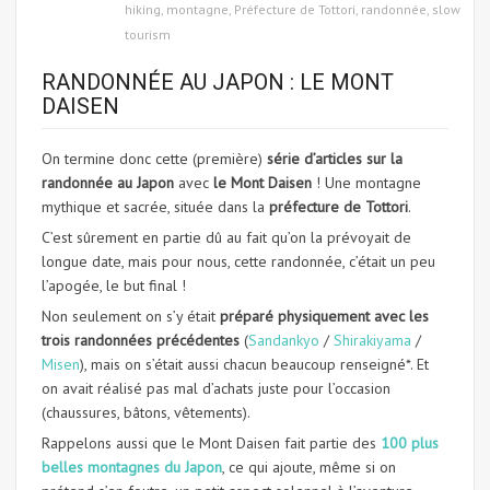
hiking
,
montagne
,
Préfecture de Tottori
,
randonnée
,
slow
tourism
RANDONNÉE AU JAPON : LE MONT
DAISEN
On termine donc cette (première)
série d’articles sur la
randonnée au Japon
avec
le Mont Daisen
! Une montagne
mythique et sacrée, située dans la
préfecture de Tottori
.
C’est sûrement en partie dû au fait qu’on la prévoyait de
longue date, mais pour nous, cette randonnée, c’était un peu
l’apogée, le but final !
Non seulement on s’y était
préparé physiquement avec les
trois randonnées précédentes
(
Sandankyo
/
Shirakiyama
/
Misen
), mais on s’était aussi chacun beaucoup renseigné*. Et
on avait réalisé pas mal d’achats juste pour l’occasion
(chaussures, bâtons, vêtements).
Rappelons aussi que le Mont Daisen fait partie des
100 plus
belles montagnes du Japon
, ce qui ajoute, même si on