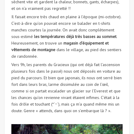
sèchent vite et gardent la chaleur, bonnets, gants, écharpes),
et on n’a vraiment pas regretté !!
Il faisait encore très chaud en plaine à l’époque (mi-octobre).
C’est-à-dire qu’on pouvait encore se balader en t-shirts
manches courtes la journée. On avait donc complètement
sous-estimé
les températures déjà très basses au sommet
.
Heureusement, on trouve un
magasin d’équipement et
vêtements de montagne
dans le village, au pied des sentiers
de randonnée.
Vers 9h, les parents du Gracieux (qui ont déjà fait l’ascension
plusieurs fois dans le passé) nous ont déposés en voiture au
pied du parcours. Et bien que japonais, ils nous ont serré bien
fort dans leurs bras, larme dissimulée au coin de l’œil,
comme si on partait escalader un glacier sur l’Everest et que
les chances qu’on revienne vivant étaient infimes. C’était à la
fois drôle et touchant (*´ｰ`), mais ça m’a quand même mis un
doute. Genre « attends, dans quoi on s’embarque là ? ».