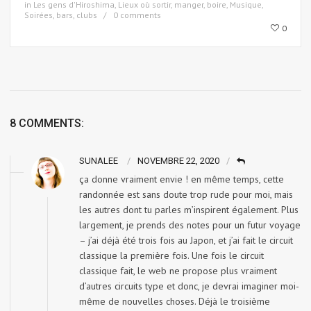
in
Les gens d'Hiroshima
,
Lieux où sortir, manger, boire
,
Musique
,
Soirées, bars, clubs
0 comments
0
8 COMMENTS:
SUNALEE
NOVEMBRE 22, 2020
ça donne vraiment envie ! en même temps, cette
randonnée est sans doute trop rude pour moi, mais
les autres dont tu parles m’inspirent également. Plus
largement, je prends des notes pour un futur voyage
– j’ai déjà été trois fois au Japon, et j’ai fait le circuit
classique la première fois. Une fois le circuit
classique fait, le web ne propose plus vraiment
d’autres circuits type et donc, je devrai imaginer moi-
même de nouvelles choses. Déjà le troisième