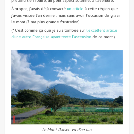
prétend s’en foutre, un petit aspect solennel à l’aventure.
À propos, j’avais déjà consacré
un article
à cette région que
j’avais visitée l’an dernier, mais sans avoir l’occasion de gravir
le mont (à ma plus grande frustration).
(* C’est comme ça que je suis tombée sur
l’excellent article
d’une autre Française ayant tenté l’ascension
de ce mont.)
Le Mont Daisen vu d’en bas