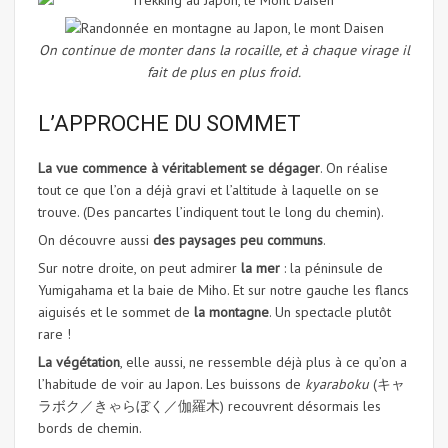
On continue de monter dans la rocaille, et à chaque virage il
fait de plus en plus froid.
L’APPROCHE DU SOMMET
La vue commence à véritablement se dégager
. On réalise
tout ce que l’on a déjà gravi et l’altitude à laquelle on se
trouve. (Des pancartes l’indiquent tout le long du chemin).
On découvre aussi
des paysages peu communs
.
Sur notre droite, on peut admirer
la mer
: la péninsule de
Yumigahama et la baie de Miho. Et sur notre gauche les flancs
aiguisés et le sommet de
la montagne
. Un spectacle plutôt
rare !
La végétation
, elle aussi, ne ressemble déjà plus à ce qu’on a
l’habitude de voir au Japon. Les buissons de
kyaraboku
(キャ
ラボク／きゃらぼく／伽羅木) recouvrent désormais les
bords de chemin.