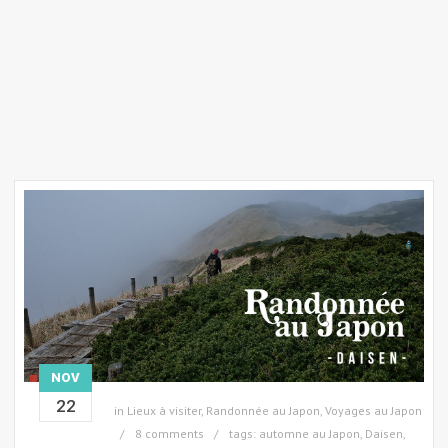
NOV
22
in
Lieux à visiter
,
Randonnée au Japon
,
Voyages au Japon
8 comments
tags:
automne au Japon
,
Daisen
,