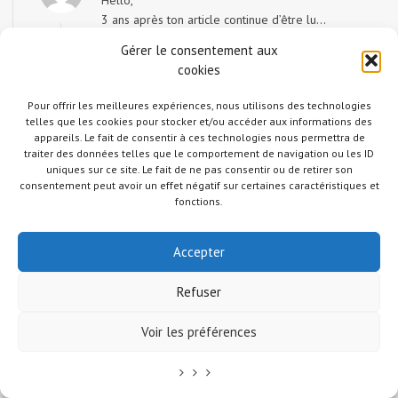
Hello,
3 ans après ton article continue d’être lu…
On part en 2026 pour le Japon pour 3 semaines
Gérer le consentement aux
début Avril. On aime bien la randonnée (on pratique
cookies
beaucoup, 170km l’année dernière), mais ne
connaissant rien au Japon on voudra aussi visiter.
Pour offrir les meilleures expériences, nous utilisons des technologies
Merci pour la partage. On va rester sur ton site car
telles que les cookies pour stocker et/ou accéder aux informations des
on déteste facebook et les autres et tout ce qu’ils
appareils. Le fait de consentir à ces technologies nous permettra de
traiter des données telles que le comportement de navigation ou les ID
représentent.
uniques sur ce site. Le fait de ne pas consentir ou de retirer son
consentement peut avoir un effet négatif sur certaines caractéristiques et
fonctions.
JUDITH COTELLE
NOVEMBRE 26, 2025
Merci pour votre commentaire !
Accepter
Y a vraiment plein de randonnées sympa à
faire au Japon. Le Daisen a été une de mes
Refuser
préférées (faite 2 fois).
Profitez bien de votre voyage !
Voir les préférences