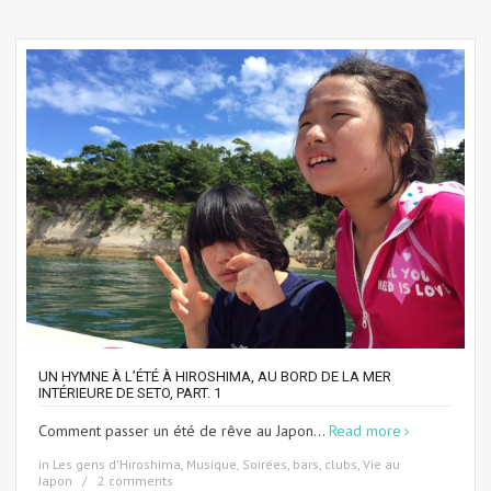
UN HYMNE À L’ÉTÉ À HIROSHIMA, AU BORD DE LA MER
INTÉRIEURE DE SETO, PART. 1
Comment passer un été de rêve au Japon...
Read more
in
Les gens d'Hiroshima
,
Musique
,
Soirées, bars, clubs
,
Vie au
Japon
2 comments