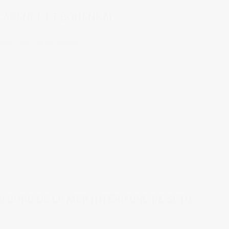
ÉCADENCE ET BŌNENKAI
 hugs, chaos et décadence...
ux à visiter
,
Travailler au Japon
,
Vie au Japon
,
Voyages au Japon
0 comments
ing au Japon
,
drone
,
édition spéciale été
,
Etajima
,
été au Japon
,
Hamada
,
jet-ski
,
le
apo
,
Setonaikai
U BORD DE LA MER INTÉRIEURE DE SETO,