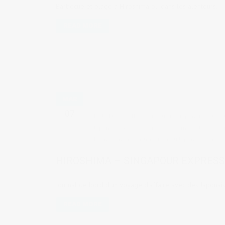
Barbecue et plage à Hiroshima ou dans les alentours.
READ MORE
MAR
07
by
Judith Cotelle
in
Cuisine japonaise et res
Japon
,
Voyages en Asie
2 comments
ta
Island
,
Singapour
,
travailler au Japon
,
voyage d'a
HIROSHIMA – SINGAPOUR EXPRESS,
Journal de bord d'un voyage d'affaire avec des Japonais
READ MORE