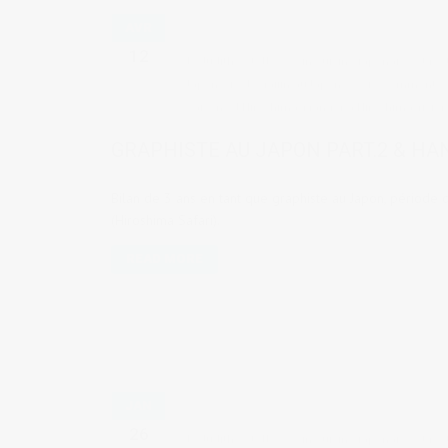
AVR
12
by
Judith Cotelle
in
Cuisine japonaise et res
Japon
,
Vie de gaijin au Japon
10 comments
saisons d'Hiroshima
,
Manger à Hiroshima
,
rivièr
GRAPHISTE AU JAPON PART.2 & HA
Bilan de 3 ans en tant que graphiste au Japon, période 
(Hiroshima Safari).
READ MORE
JAN
26
by
Judith Cotelle
in
Cuisine japonaise et res