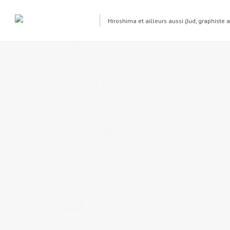
Hiroshima et ailleurs aussi (Jud, graphiste 
JUIN
15
by
Judith Cotelle
in
Graphic design
,
Travaill
graphiste
,
graphiste au Japon
,
visa permanent
NOUVELLE VIE DE FREELANCE AU J
Mon parcours étapes par étapes pour devenir graphiste
READ MORE
NOV
17
by
Judith Cotelle
in
Graphic design
,
Travaill