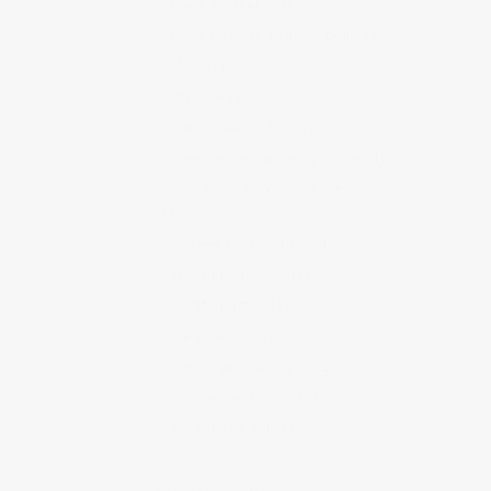
Lieux à visiter
(34)
Lieux où sortir, manger, boire
(29)
Matsuri
(8)
Musique
(16)
Randonnée au Japon
(5)
Recettes de cuisine japonaise
(1)
Sociologie de café du commerce
(13)
Soirées, bars, clubs
(18)
Travailler au Japon
(13)
Uncategorized
(1)
Vie au Japon
(26)
Vie de gaijin au Japon
(15)
 au
Voyages au Japon
(17)
Voyages en Asie
(1)