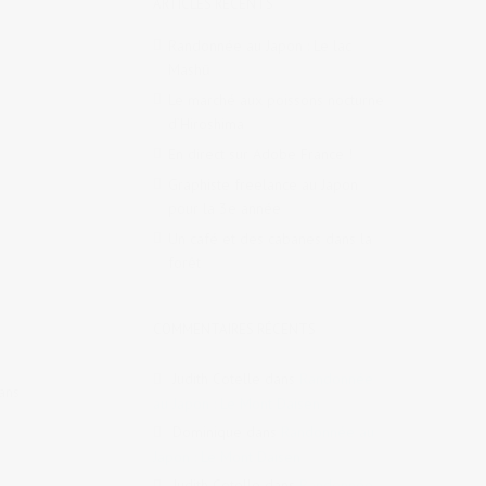
ARTICLES RÉCENTS
Randonnée au Japon : Le lac
Mashū
Le marché aux poissons nocturne
d’Hiroshima
En direct sur Adobe France !
Graphiste freelance au Japon
pour la 3e année
Un café et des cabanes dans la
forêt
COMMENTAIRES RÉCENTS
Judith Cotelle
dans
Randonnée
dans
au Japon : Le Mont Daisen
Dominique
dans
Randonnée au
Japon : Le Mont Daisen
Judith Cotelle
dans
Randonnée