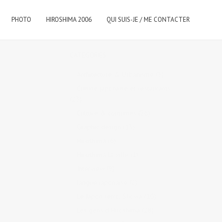
PHOTO
HIROSHIMA 2006
QUI SUIS-JE / ME CONTACTER
ce
,
CATÉGORIES
Architecture & Urbanisme
(3)
Cuisine japonaise et restaurants
(23)
Culture & coutumes
(26)
Graphic design
(13)
Hiroshima
(6)
Hiroshima la ville
(1)
Interview
(9)
langue japonaise
(2)
Le Japon rétro, Showa
(10)
Les gens d'Hiroshima
(28)
es à