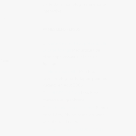
parlé dans mon blog sur une carte
interactive
 au
s 4
## MES LIENS PERSOS
Carte de mes lieux présents sur
la carte Jipangu
Mes articles de
blog apparaissant sur la carte
 Yann
Jipangu
Hiroshimarseille
Mon tout
premier blog sur le Japon, pour mes
vacancs en Août 2006
Judi DESIGN Blog
Mon blog
consacré au graphisme
Ma boutique sur Society6
Photos
encadrées, iPhone cases, etc avec
des photos du Japon
Mon ancien blog (2007-2011)
on
,
Vie au