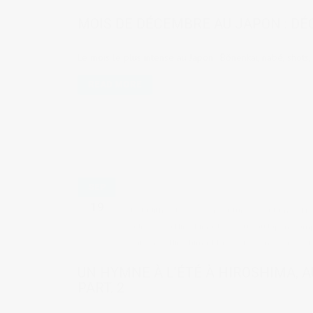
MOIS DE DÉCEMBRE AU JAPON : D
Le mois le plus intense au Japon : Bōnenkai, nabé, shots,
READ MORE
SEP
19
by
Judith Cotelle
in
Culture & coutumes
,
Lie
adresses à Hiroshima
,
Barbecue au Japon
,
Camp
saisons d'Hiroshima
,
Plage au Japon
,
séance di
UN HYMNE À L’ÉTÉ À HIROSHIMA, A
PART. 2