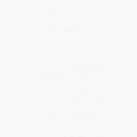
au Japon : Le lac Mashū
Patrick
dans
Randonnée au Japon
: Le lac Mashū
Judith Cotelle
dans
Slow tourism
à Onomichi
# UTILE
GetHiroshima
Infos pratiques,
évènements, expo, adresses à
un
Hiroshima.
Hiroshima Safari
Pour visiter
Hiroshima de manière originale
Jipangu | Blogs et Vlogs Japon
Découvrez les articles et les vidéos
sur le Japon à travers une carte.
Ma carte personnelle sur
Jipangu.fr
Les destinations dont j’ai