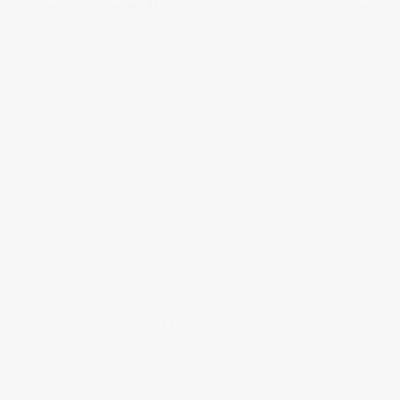
graphisme pour laquelle j'ai travaillé 5 ans à Hiroshima, je me lance dans
er au Japon
5 comments
tags:
branding
,
GetHiroshima
,
graphiste au Japon
,
it bilan de mon expérience en tant que graphiste et directrice artistique 