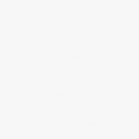
Kaiko's AG
Le Blog d’Eiji
d’Hiroshima, fan de surf et d’Hawaï
SLEEPYEYE THE DIRTY
GENTLEMAN'S CLUB
Le blog de
Susu de Sleepyeye
BLOGS QUE J'AIME BIEN
Anaïs & Pedro
Le blog d’Anaïs et
Pedro de Marseille
Drink Cold
Drink Cold, le blog de
tags:
l’ami Clarence Boddicker, avec
s 4
d’excellentes vidéos sur le Japon du
marseillais John Carrière
La table de Diogène est ronde
Blog sur la cuisine coréenne et
asiatique écrit par une coréenne
vivant en France / réflexions