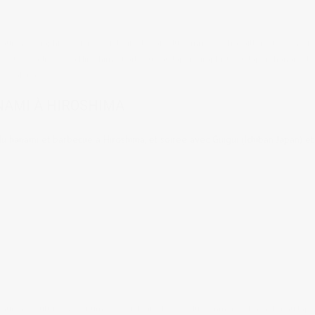
taurants
,
Graphic design
,
Sociologie de café du commerce
,
Travailler au Japon
,
Vie
tags:
adresses à Hiroshima
,
Barbecue au Japon
,
graphiste au Japon
,
hanami
,
le
es
,
sakura
NAMI À HIROSHIMA
du hanami et barbecue à Hiroshima, et soirée avec Guigui (Ichiban Japan) et
taurants
,
Culture & coutumes
,
Sociologie de café du commerce
,
Travailler au Jap