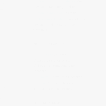
Mon portfolio sur Behance
Mes
an au
travaux en tant que graphiste
-mikuji
,
Mon SoundCloud
Mes mixs
Nininbaori Hiroshima
Le studio de
design graphique dans lequel je
travaillais
ARTISTES D'HIROSHIMA
IC4 Design
Collectif
d’illustrateurs et graphistes
d’Hiroshima internationalement
reconnus
Ruminz
Illustratrice à Hiroshima
SUIKO
Graffeur d’Hiroshima
availler
internationalement reconnu
ulet
BLOGS DE JAPONAIS