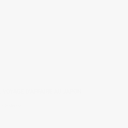
taurants
,
Graphic design
,
Sociologie de café du commerce
,
Travailler au Japon
,
Vie
gs:
Arab Street
,
le monde de l'entreprise au Japon
,
Little India
,
métro de Singapour
,
ffaire Japon
 VOYAGE D’AFFAIRE AU JAPON
 à Singapour.