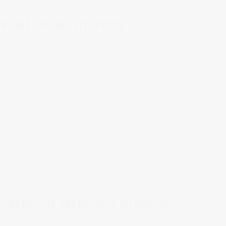
ste au Japon
,
JLPTN1
,
visa permanent
 POINT SUR MA SITUATION
s... Le point sur ma situation personnelle en tant que graphiste souhaitant
er au Japon
,
Vie de gaijin au Japon
24 comments
tags:
freelance
,
graphiste
R GRAPHISTE FREELANCE AU JAPON