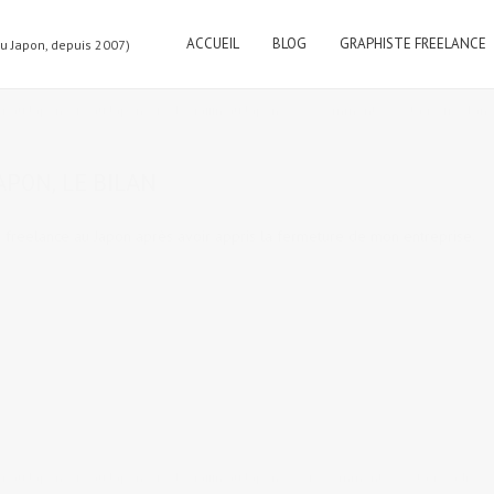
ACCUEIL
BLOG
GRAPHISTE FREELANCE
au Japon, depuis 2007)
er au Japon
,
Vie au Japon
,
Vie de gaijin au Japon
2 comments
tags:
freelan
APON, LE BILAN
 freelance au Japon après avoir appris la fermeture de mon entreprise.
er au Japon
,
Vie au Japon
,
Vie de gaijin au Japon
17 comments
tags:
adress