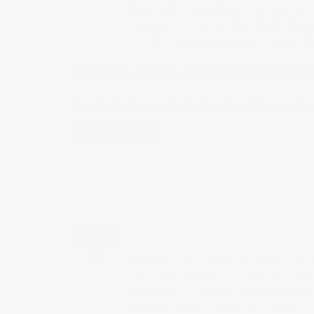
Japon
,
Vie de gaijin au Japon
4 comments
Sanctuaire
,
les 4 saisons d'Hiroshima
,
les homm
o-sechi
,
o-zoni
,
parents japonais
,
sanctuaire
,
sh
NOUVEL AN AU JAPON : SHŌGATSU 
Jour de l'an dans une famille japonaise, visite au sanctuai
READ MORE
JAN
07
by
Judith Cotelle
in
Cuisine japonaise et res
au Japon
,
Vie au Japon
2 comments
tag
Hiroshima
,
Izakaya
,
karaoke
,
le monde de l'entr
Nagoya Kochin
,
Showa
,
Sortir à Hiroshima