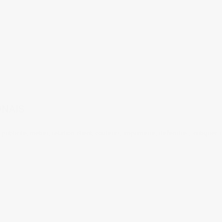
er au Japon
5 comments
tags:
graphisme
,
graphiste au Japon
,
typographie
,
ONAIS
blicité, métier, relation client, couleurs, imprimerie, défendre / critiquer 