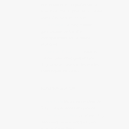
intéressantes et originales sur la
nourriture, philosophie de la cuisine,
talent d’écriture et humour.
Le Manger
Le blog d’éthno-
gastronomie de Camille
(principalement sur la cuisine
asiatique)
Summer Tomato
Foodisme et
cuisine saine, intelligent et sans
dogmatisme, basé sur des études
 au
scientifiques de valeur.
Sentosa
BLOGS SUR LE JAPON
Achi Kochi
Blog d’un résident de
Tokyo : expériences et opinions
Derrière la colline
Excellent blog
découvert récemment, très bien
écrit, analyses fines