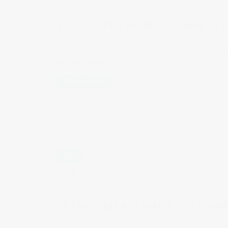
Hiroshima
,
française au Japon
,
freelance
,
graphi
VIE AU JAPON POUR TOUJOURS ? LE
Obtenir le visa permanent au Japon, Mes joies, mes doute
devenir freelance.
READ MORE
JAN
28
by
Judith Cotelle
in
Graphic design
,
Travaill
Japon
,
portfolio
,
visa permanent
LA FIN D’UNE AVENTURE & DEVENI