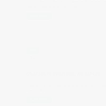
A l'approche de la fermeture inattendue de l'agence de 
l'aventure freelance et vous raconte tout ça.
READ MORE
MAR
12
by
Judith Cotelle
in
Graphic design
,
Travaill
Nininbaori
,
Oliver Rich
,
packaging
,
The Dieline
GRAPHISTE ÉPANOUIE AU JAPON
Travailler dans le secteur du graphisme au Japon. Un pet
le studio Nininbaori.
READ MORE