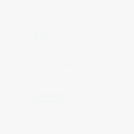
AVR
27
by
Judith Cotelle
in
Graphic design
,
Travaill
vocabulaire japonais
VOCABULAIRE GRAPHISME EN JAP
Vocabulaire graphisme en japonais : mise en page, typo, pu
projet etc...
READ MORE