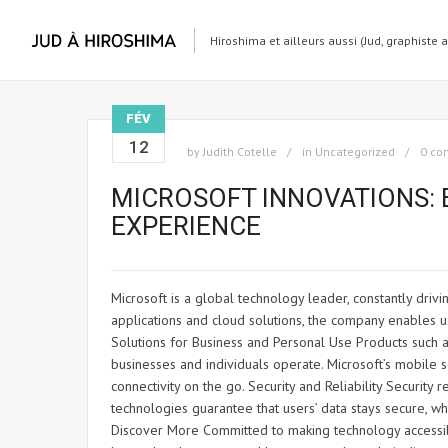
Hiroshima et ailleurs aussi (Jud, graphiste 
FÉV
12
by
Judith Cotelle
in
Uncategorized
0 co
MICROSOFT INNOVATIONS:
EXPERIENCE
Microsoft is a global technology leader, constantly driv
applications and cloud solutions, the company enables u
Solutions for Business and Personal Use Products such 
businesses and individuals operate. Microsoft’s mobile s
connectivity on the go. Security and Reliability Security
technologies guarantee that users’ data stays secure, w
Discover More Committed to making technology accessib