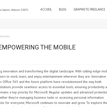
ACCUEIL
BLOG
GRAPHISTE FREELANCE
au Japon, depuis 2007)
mments
 EMPOWERING THE MOBILE
ing innovation and transforming the digital landscape. With cutting-edge mo
sers to work, learn, and enjoy entertainment wherever they are. Innovative
as Office 365 and the Azure platform have revolutionized the way both
olutions provide seamless access to essential tools, ensuring productivity 
 remains a top priority for Microsoft. Regular updates and advanced protecti
hether they’re managing business tasks or accessing personal information.
le for everyone, Microsoft continues to innovate and grow. To explore th