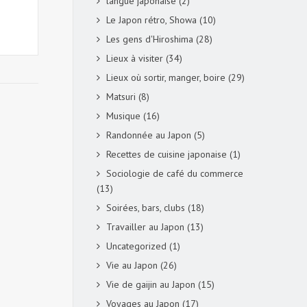
langue japonaise
(2)
Le Japon rétro, Showa
(10)
Les gens d'Hiroshima
(28)
Lieux à visiter
(34)
Lieux où sortir, manger, boire
(29)
Matsuri
(8)
Musique
(16)
Randonnée au Japon
(5)
Recettes de cuisine japonaise
(1)
Sociologie de café du commerce
(13)
Soirées, bars, clubs
(18)
Travailler au Japon
(13)
Uncategorized
(1)
Vie au Japon
(26)
Vie de gaijin au Japon
(15)
Voyages au Japon
(17)