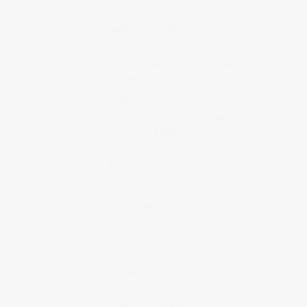
ARTICLES RÉCENTS
Randonnée au Japon : Le lac
Mashū
Le marché aux poissons nocturne
d’Hiroshima
En direct sur Adobe France !
Graphiste freelance au Japon
pour la 3e année
Un café et des cabanes dans la
forêt
COMMENTAIRES RÉCENTS
Judith Cotelle
dans
Randonnée
au Japon : Le Mont Daisen
Dominique
dans
Randonnée au
Japon : Le Mont Daisen
Judith Cotelle
dans
Randonnée