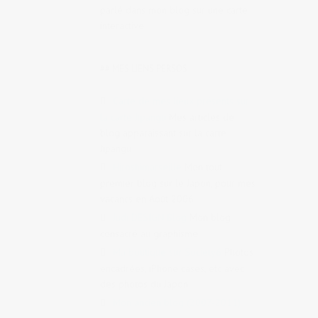
parlé dans mon blog sur une carte
interactive
## MES LIENS PERSOS
Carte de mes lieux présents sur
la carte Jipangu
Mes articles de
blog apparaissant sur la carte
Jipangu
Hiroshimarseille
Mon tout
premier blog sur le Japon, pour mes
vacancs en Août 2006
Judi DESIGN Blog
Mon blog
consacré au graphisme
Ma boutique sur Society6
Photos
encadrées, iPhone cases, etc avec
des photos du Japon
Mon ancien blog (2007-2011)