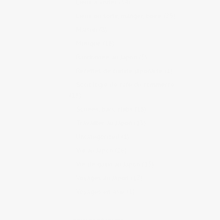
Lieux à visiter
(34)
Lieux où sortir, manger, boire
(29)
Matsuri
(8)
Musique
(16)
Randonnée au Japon
(5)
Recettes de cuisine japonaise
(1)
Sociologie de café du commerce
(13)
Soirées, bars, clubs
(18)
Travailler au Japon
(13)
Uncategorized
(1)
Vie au Japon
(26)
Vie de gaijin au Japon
(15)
Voyages au Japon
(17)
Voyages en Asie
(1)