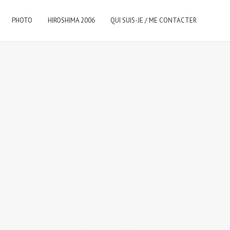
PHOTO
HIROSHIMA 2006
QUI SUIS-JE / ME CONTACTER
CATÉGORIES
Architecture & Urbanisme
(3)
Cuisine japonaise et restaurants
(23)
Culture & coutumes
(26)
Graphic design
(13)
Hiroshima
(6)
Hiroshima la ville
(1)
Interview
(9)
langue japonaise
(2)
Le Japon rétro, Showa
(10)
Les gens d'Hiroshima
(28)