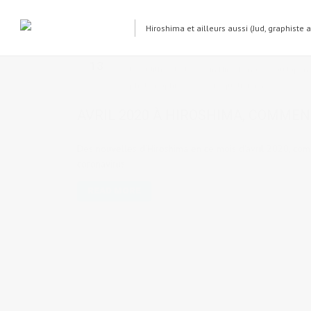
Hiroshima et ailleurs aussi (Jud, graphiste 
AVR
13
by
Judith Cotelle
in
Hiroshima
,
Vie au Japon
photographie
,
Tokyo
,
vie quotidienne
AVRIL 2020 À HIROSHIMA, COMMEN
Des nouvelles d'Hiroshima en ce mois d'avril 2020, com
coronavirus.
READ MORE