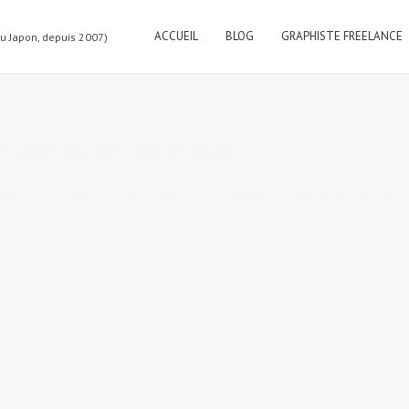
ACCUEIL
BLOG
GRAPHISTE FREELANCE
au Japon, depuis 2007)
4 comments
tags:
confinement
,
coronavirus
,
Hiroshima
,
photo de rue
,
T LES CHOSES ONT ÉVOLUÉ
ment les choses ont évolué depuis mars, comment on vit cette crise du