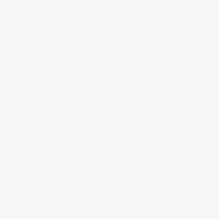
Kaiko's AG
Le Blog d’Eiji
d’Hiroshima, fan de surf et d’Hawaï
SLEEPYEYE THE DIRTY
GENTLEMAN'S CLUB
Le blog de
Susu de Sleepyeye
BLOGS QUE J'AIME BIEN
Anaïs & Pedro
Le blog d’Anaïs et
Pedro de Marseille
Drink Cold
Drink Cold, le blog de
l’ami Clarence Boddicker, avec
d’excellentes vidéos sur le Japon du
marseillais John Carrière
La table de Diogène est ronde
Blog sur la cuisine coréenne et
asiatique écrit par une coréenne
vivant en France / réflexions