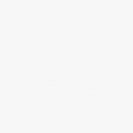
au Japon : Le lac Mashū
Patrick
dans
Randonnée au Japon
: Le lac Mashū
Judith Cotelle
dans
Slow tourism
à Onomichi
# UTILE
GetHiroshima
Infos pratiques,
évènements, expo, adresses à
Hiroshima.
Hiroshima Safari
Pour visiter
Hiroshima de manière originale
Jipangu | Blogs et Vlogs Japon
Découvrez les articles et les vidéos
sur le Japon à travers une carte.
Ma carte personnelle sur
Jipangu.fr
Les destinations dont j’ai