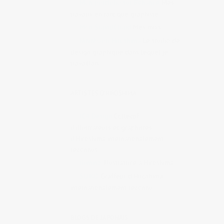
Mon portfolio sur Behance
Mes
travaux en tant que graphiste
Mon SoundCloud
Mes mixs
Nininbaori Hiroshima
Le studio de
design graphique dans lequel je
travaillais
ARTISTES D'HIROSHIMA
IC4 Design
Collectif
d’illustrateurs et graphistes
d’Hiroshima internationalement
reconnus
Ruminz
Illustratrice à Hiroshima
SUIKO
Graffeur d’Hiroshima
internationalement reconnu
BLOGS DE JAPONAIS