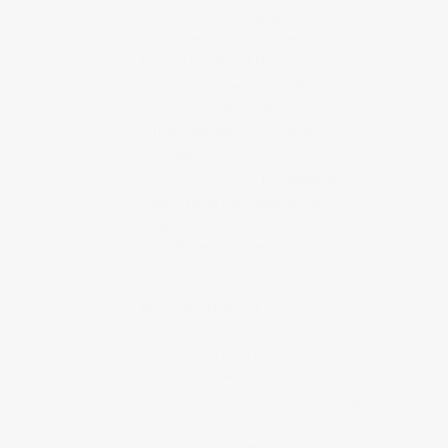
intéressantes et originales sur la
nourriture, philosophie de la cuisine,
talent d’écriture et humour.
Le Manger
Le blog d’éthno-
gastronomie de Camille
(principalement sur la cuisine
asiatique)
Summer Tomato
Foodisme et
cuisine saine, intelligent et sans
dogmatisme, basé sur des études
scientifiques de valeur.
BLOGS SUR LE JAPON
Achi Kochi
Blog d’un résident de
Tokyo : expériences et opinions
Derrière la colline
Excellent blog
découvert récemment, très bien
écrit, analyses fines