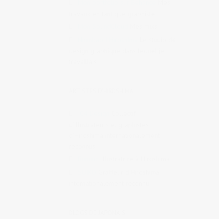
Mon portfolio sur Behance
Mes
travaux en tant que graphiste
Mon SoundCloud
Mes mixs
Nininbaori Hiroshima
Le studio de
design graphique dans lequel je
travaillais
ARTISTES D'HIROSHIMA
IC4 Design
Collectif
d’illustrateurs et graphistes
d’Hiroshima internationalement
reconnus
Ruminz
Illustratrice à Hiroshima
SUIKO
Graffeur d’Hiroshima
internationalement reconnu
BLOGS DE JAPONAIS