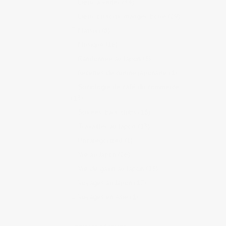
Lieux à visiter
(34)
 bars,
Lieux où sortir, manger, boire
(29)
e
,
Jour
Matsuri
(8)
Musique
(16)
Randonnée au Japon
(5)
Recettes de cuisine japonaise
(1)
Sociologie de café du commerce
(13)
Soirées, bars, clubs
(18)
Travailler au Japon
(13)
Uncategorized
(1)
Vie au Japon
(26)
Vie de gaijin au Japon
(15)
Voyages au Japon
(17)
availler
Voyages en Asie
(1)
ulet