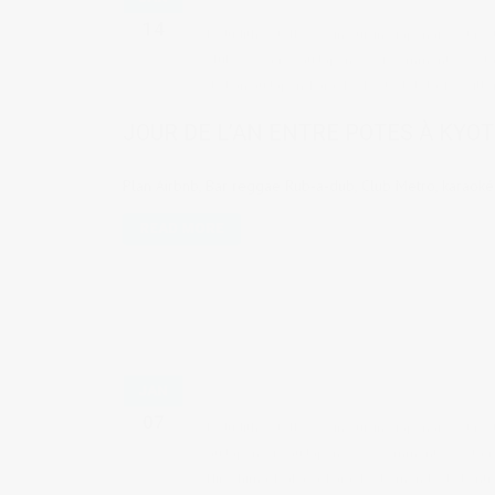
14
by
Judith Cotelle
in
Cuisine japonaise et res
clubs
,
Voyages au Japon
1 comments
t
de l'an au Japon
,
karaoke
,
Kyoto
,
léléla
,
Réveillo
JOUR DE L’AN ENTRE POTES À KYO
Plan Airbnb, Bar reggae Rub-a-dub, Club Metro, karaoké ju
READ MORE
JAN
07
by
Judith Cotelle
in
Cuisine japonaise et res
au Japon
,
Vie au Japon
2 comments
tag
Hiroshima
,
Izakaya
,
karaoke
,
le monde de l'entr