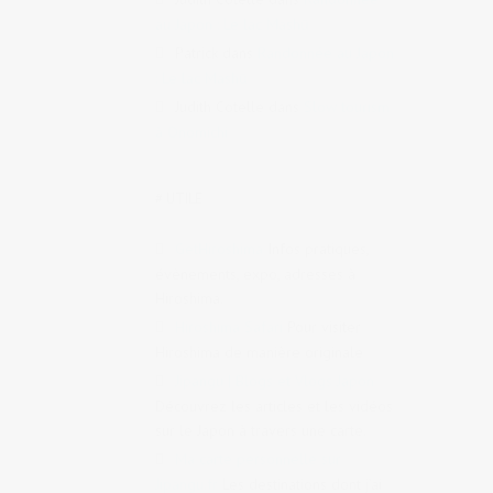
au Japon : Le lac Mashū
Patrick
dans
Randonnée au Japon
: Le lac Mashū
Judith Cotelle
dans
Slow tourism
à Onomichi
# UTILE
GetHiroshima
Infos pratiques,
évènements, expo, adresses à
Hiroshima.
Hiroshima Safari
Pour visiter
Hiroshima de manière originale
Jipangu | Blogs et Vlogs Japon
Découvrez les articles et les vidéos
sur le Japon à travers une carte.
Ma carte personnelle sur
Jipangu.fr
Les destinations dont j’ai