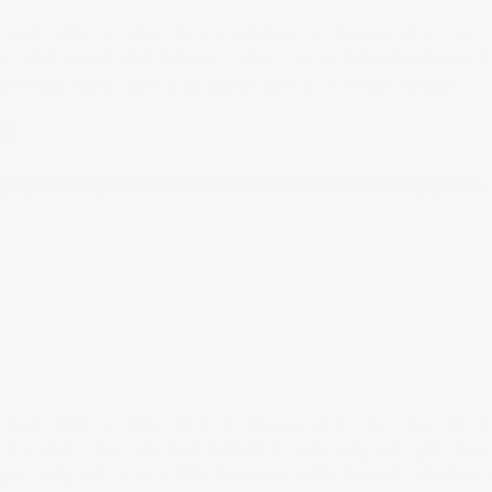
taurants
,
Culture & coutumes
,
Lieux à visiter
,
Lieux où sortir, manger, boire
,
Soirées,
ags:
Airbnb
,
Bar Rub-a-dub
,
Club Metro
,
conbini
,
exorcisme
,
Fushimi Inari
,
hatsumod
n au Japon
,
sanpai
,
senryuden
,
Shōgunzuka
,
shot bar
,
Soba
,
taxi
,
Yasaka-jinja
TO
squ'à l'aube, prière au Sanctuaire et exorcisme, Soba, et taxis japonais...
taurants
,
Culture & coutumes
,
Lieux où sortir, manger, boire
,
Soirées, bars, clubs
,
Tr
s:
bōnenkai
,
bowling
,
Centre Point
,
Club Eight
,
décembre au Japon
,
deep Hiroshima
,
eprise au Japon
,
les 4 saisons d'Hiroshima
,
Manger à Hiroshima
,
nabe
,
Nomikai
,
Po