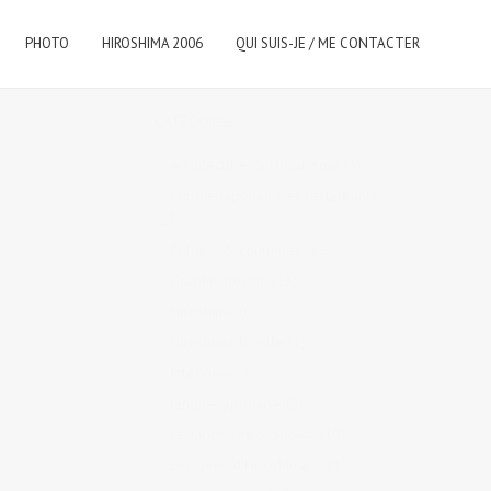
PHOTO
HIROSHIMA 2006
QUI SUIS-JE / ME CONTACTER
on
,
Vie au
CATÉGORIES
an au
-mikuji
,
Architecture & Urbanisme
(3)
Cuisine japonaise et restaurants
(23)
Culture & coutumes
(26)
Graphic design
(13)
Hiroshima
(6)
Hiroshima la ville
(1)
Interview
(9)
langue japonaise
(2)
Le Japon rétro, Showa
(10)
Les gens d'Hiroshima
(28)