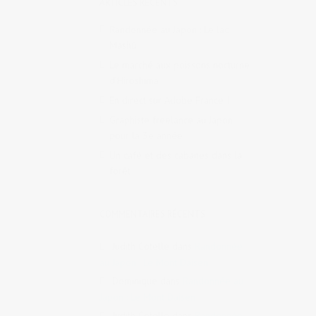
ARTICLES RÉCENTS
Randonnée au Japon : Le lac
Mashū
Le marché aux poissons nocturne
d’Hiroshima
En direct sur Adobe France !
Graphiste freelance au Japon
pour la 3e année
Un café et des cabanes dans la
forêt
COMMENTAIRES RÉCENTS
Judith Cotelle
dans
Randonnée
au Japon : Le Mont Daisen
Dominique
dans
Randonnée au
Japon : Le Mont Daisen
Judith Cotelle
dans
Randonnée