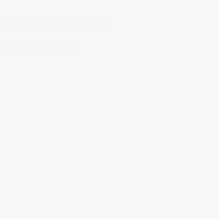
ÉCADENCE ET BŌNENKAI
 hugs, chaos et décadence...