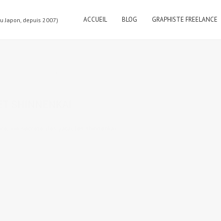
ACCUEIL
BLOG
GRAPHISTE FREELANCE
au Japon, depuis 2007)
taurants
,
Culture & coutumes
,
Sociologie de café du commerce
,
Travailler au Jap
tags:
adresses à Hiroshima
,
famille japonaise
,
hatsumode
,
iwaibashi
,
Jour de l'
es japonais et les tâches ménagères
,
mochi étouffe-pépé
,
nouvel an au Japon
,
o
innenkai
,
shogatsu
,
sukiyaki
,
toso
,
yakudoshi
,
Yatai
ET SHINNENKAI
re, vie secrète des yatai, les shinnenkai..