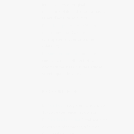
intéressantes et originales sur la
nourriture, philosophie de la cuisine,
talent d’écriture et humour.
Le Manger
Le blog d’éthno-
gastronomie de Camille
(principalement sur la cuisine
asiatique)
Summer Tomato
Foodisme et
cuisine saine, intelligent et sans
dogmatisme, basé sur des études
scientifiques de valeur.
BLOGS SUR LE JAPON
Achi Kochi
Blog d’un résident de
Tokyo : expériences et opinions
Derrière la colline
Excellent blog
découvert récemment, très bien
écrit, analyses fines