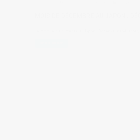
Nagoya Kochin
,
Showa
,
Sortir à Hiroshima
MOIS DE DÉCEMBRE AU JAPON : D
Le mois le plus intense au Japon : Bōnenkai, nabé, shots,
READ MORE