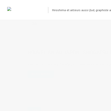
Hiroshima et ailleurs aussi (Jud, graphiste 
JAN
26
by
Judith Cotelle
in
Cuisine japonaise et res
Japon
,
Vie de gaijin au Japon
4 comments
Sanctuaire
,
les 4 saisons d'Hiroshima
,
les homm
o-sechi
,
o-zoni
,
parents japonais
,
sanctuaire
,
sh
NOUVEL AN AU JAPON : SHŌGATSU 
Jour de l'an dans une famille japonaise, visite au sanctuai
READ MORE
JAN