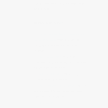
parlé dans mon blog sur une carte
interactive
## MES LIENS PERSOS
Carte de mes lieux présents sur
la carte Jipangu
Mes articles de
blog apparaissant sur la carte
Jipangu
Hiroshimarseille
Mon tout
premier blog sur le Japon, pour mes
vacancs en Août 2006
Judi DESIGN Blog
Mon blog
consacré au graphisme
Ma boutique sur Society6
Photos
encadrées, iPhone cases, etc avec
des photos du Japon
Mon ancien blog (2007-2011)