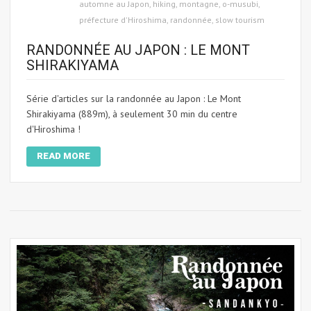
automne au Japon
,
hiking
,
montagne
,
o-musubi
,
préfecture d'Hiroshima
,
randonnée
,
slow tourism
RANDONNÉE AU JAPON : LE MONT
SHIRAKIYAMA
Série d'articles sur la randonnée au Japon : Le Mont
Shirakiyama (889m), à seulement 30 min du centre
d'Hiroshima !
READ MORE