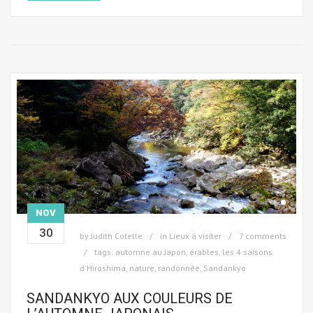
NOV
30
by
Judith Cotelle
in
Lieux à visiter
7 comments
tags:
automne au Japon
,
érables
,
les 4 saisons
d'Hiroshima
,
nature
,
randonnée
,
Sandankyo
SANDANKYO AUX COULEURS DE