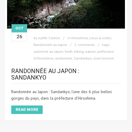
OCT
26
by
Judith Cotelle
in
Hiroshima
,
Lieux à visiter
,
Randonnée au Japon
2 comments
tags:
automne au Japon
,
forêt
,
hiking
,
nature
,
préfecture
d'Hiroshima
,
randonnée
,
Sandankyo
,
slow tourism
RANDONNÉE AU JAPON :
SANDANKYO
Randonnée au Japon : Sandankyo, l'une des 6 plus belles
gorges du pays, dans la préfecture d'Hiroshima.
READ MORE