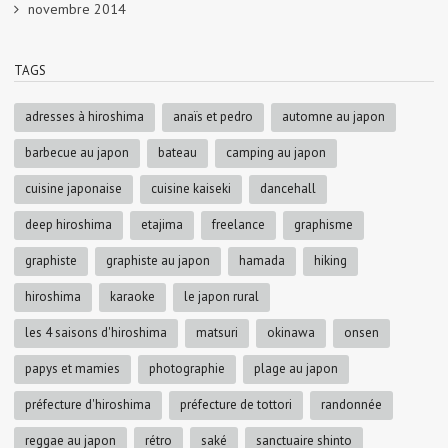
novembre 2014
TAGS
adresses à hiroshima
anaïs et pedro
automne au japon
barbecue au japon
bateau
camping au japon
cuisine japonaise
cuisine kaiseki
dancehall
deep hiroshima
etajima
freelance
graphisme
graphiste
graphiste au japon
hamada
hiking
hiroshima
karaoke
le japon rural
les 4 saisons d'hiroshima
matsuri
okinawa
onsen
papys et mamies
photographie
plage au japon
préfecture d'hiroshima
préfecture de tottori
randonnée
reggae au japon
rétro
saké
sanctuaire shinto