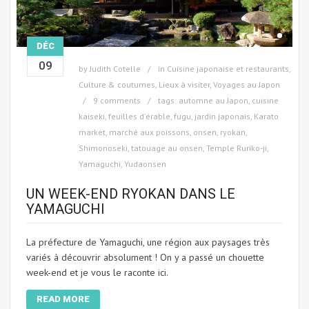
DÉC
09
by
Judith Cotelle
in
Cuisine japonaise et restaurants
,
Culture & coutumes
,
Lieux à visiter
,
Voyages au Japon
9 comments
tags:
automne au Japon
,
cuisine
kaiseki
,
feuilles d'érable
,
fugu
,
jardin japonais
,
Karato
market
,
marché aux poissons
,
onsen
,
ryokan
,
Shimonoseki
,
tatouage au onsen
,
Temple Ruriko-ji
,
Yamaguchi
,
Yudaonsen
UN WEEK-END RYOKAN DANS LE
YAMAGUCHI
La préfecture de Yamaguchi, une région aux paysages très
variés à découvrir absolument ! On y a passé un chouette
week-end et je vous le raconte ici.
READ MORE