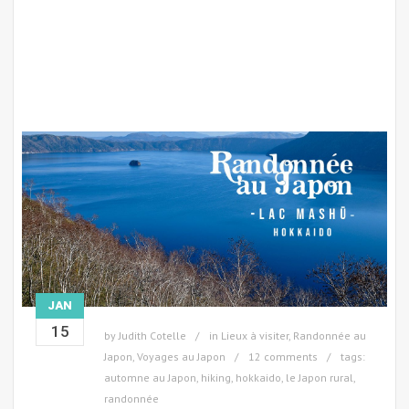
JAN
15
by
Judith Cotelle
in
Lieux à visiter
,
Randonnée au
Japon
,
Voyages au Japon
12 comments
tags:
automne au Japon
,
hiking
,
hokkaido
,
le Japon rural
,
randonnée