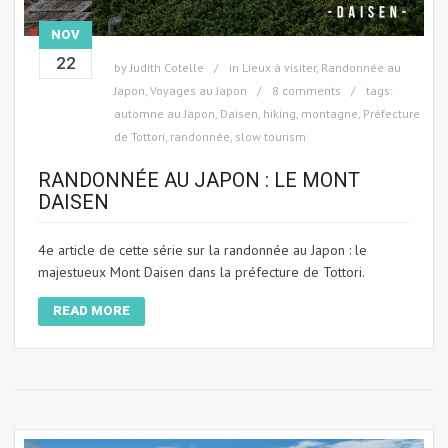
NOV
22
by
Judith Cotelle
in
Lieux à visiter
,
Randonnée au
Japon
,
Voyages au Japon
8 comments
tags:
automne au Japon
,
Daisen
,
hiking
,
montagne
,
Préfecture
de Tottori
,
randonnée
,
slow tourism
RANDONNÉE AU JAPON : LE MONT
DAISEN
4e article de cette série sur la randonnée au Japon : le
majestueux Mont Daisen dans la préfecture de Tottori.
READ MORE