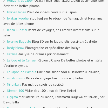
Horizons du Japon
Osaka ! mais aussi ailleurs, bien documenté, bien
écrit et de belles photos.
Ichiban Japan
Plein de vidéos cools sur le Japon !
Iwakuni Foodie
Blog [en] sur le région de Yamaguchi et Hiroshima
avec de jolies photos
Japan Kudasai
Récits de voyages, des articles intéressants sur le
saké
Joranne Bagoule
Blog BD sur le Japon, jolis dessins, très drôle
Jordy Meow
Photographe et spécialiste des haikyo
Katzina
Analyse de dramas principalement
Le Coq et le Cerisier
Région d’Osaka. De belles photos et un style
d’écriture sympa.
Le Japon de Paméla
Une nana super cool à Hakodate (Hokkaido)
moshi-moshi
Récits de voyage, bien fourni en photos
Nihonkara
Pas mal de sujets de société
Nippon 100
Visite des 100 lieux de l’ère Heisei
Ogijima
Mer intérieure du Japon, Takamatsu, Kagawa et Shikoku, par
David Billa