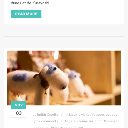
dunes et de Kurayoshi.
READ MORE
NOV
03
by
Judith Cotelle
in
Lieux à visiter
,
Voyages au Japon
7 comments
tags:
automne au Japon
,
Daisen
,
le
Japon rural
,
Préfecture de Tottori