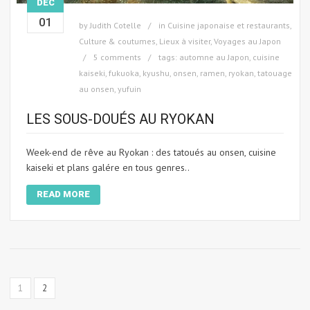
DÉC
01
by
Judith Cotelle
in
Cuisine japonaise et restaurants
,
Culture & coutumes
,
Lieux à visiter
,
Voyages au Japon
5 comments
tags:
automne au Japon
,
cuisine
kaiseki
,
fukuoka
,
kyushu
,
onsen
,
ramen
,
ryokan
,
tatouage
au onsen
,
yufuin
LES SOUS-DOUÉS AU RYOKAN
Week-end de rêve au Ryokan : des tatoués au onsen, cuisine
kaiseki et plans galére en tous genres..
READ MORE
1
2