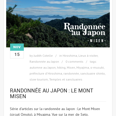
NOV
15
by
Judith Cotelle
in
Hiroshima
,
Lieux à visiter
,
Randonnée au Japon
0 comments
tags:
automne au Japon
,
hiking
,
Misen
,
Miyajima
,
o-musubi
,
préfecture d'Hiroshima
,
randonnée
,
sanctuaire shinto
,
slow tourism
,
Temples et sanctuaires
RANDONNÉE AU JAPON : LE MONT
MISEN
Série d'articles sur la randonnée au Japon : Le Mont Misen
(circuit Omoto), à Miyajima. Vue sur la mer de Seto,