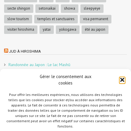
secte shingon
setonaikai
showa
sleepyeye
slow tourism
temples et sanctuaires
visa permanent
visiter hiroshima
yatai
yokogawa
été au japon
JUD À HIROSHIMA
Randonnée au Japon : Le lac Mashū
Le marché aux poissons nocturne d’Hiroshima
Gérer le consentement aux
En direct sur Adobe France !
cookies
Graphiste freelance au Japon pour la 3e année
Un café et des cabanes dans la forêt
Pour offrir les meilleures expériences, nous utilisons des technologies
telles que les cookies pour stocker et/ou accéder aux informations des
Slow Tourism à Tomo-no-Ura
appareils. Le fait de consentir à ces technologies nous permettra de
Slow tourism à Onomichi
traiter des données telles que le comportement de navigation ou les ID
uniques sur ce site. Le fait de ne pas consentir ou de retirer son
Randonnée au Japon : Le Mont Daisen
consentement peut avoir un effet négatif sur certaines caractéristiques et
Randonnée au Japon : Le Mont Misen
fonctions.