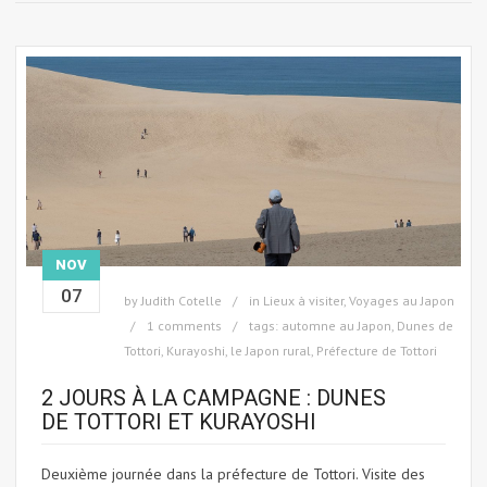
NOV
07
by
Judith Cotelle
in
Lieux à visiter
,
Voyages au Japon
1 comments
tags:
automne au Japon
,
Dunes de
Tottori
,
Kurayoshi
,
le Japon rural
,
Préfecture de Tottori
2 JOURS À LA CAMPAGNE : DUNES
DE TOTTORI ET KURAYOSHI
Deuxième journée dans la préfecture de Tottori. Visite des