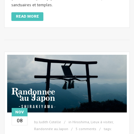
sanctuaires et temples.
READ MORE
NOV
08
by
Judith Cotelle
in
Hiroshima
,
Lieux à visiter
,
Randonnée au Japon
5 comments
tags: