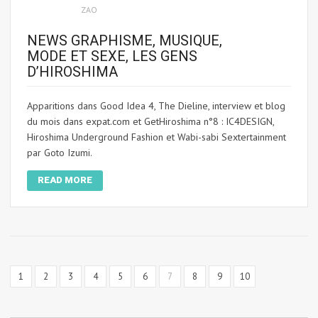
ZAO
NEWS GRAPHISME, MUSIQUE,
MODE ET SEXE, LES GENS
D’HIROSHIMA
Apparitions dans Good Idea 4, The Dieline, interview et blog
du mois dans expat.com et GetHiroshima n°8 : IC4DESIGN,
Hiroshima Underground Fashion et Wabi-sabi Sextertainment
par Goto Izumi.
READ MORE
1
2
3
4
5
6
7
8
9
10