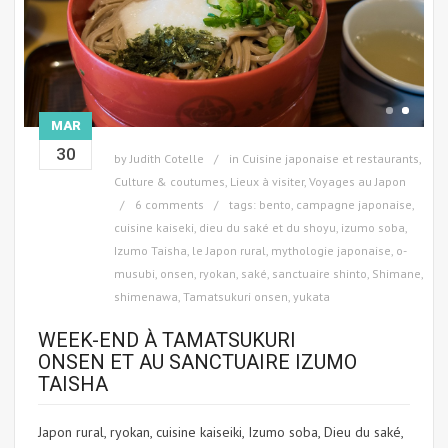
MAR
30
by
Judith Cotelle
in
Cuisine japonaise et restaurants
,
Culture & coutumes
,
Lieux à visiter
,
Voyages au Japon
6 comments
tags:
bento
,
campagne japonaise
,
cuisine kaiseki
,
dieu du saké et du shoyu
,
izumo soba
,
Izumo Taisha
,
le Japon rural
,
mythologie japonaise
,
o-
musubi
,
onsen
,
ryokan
,
saké
,
sanctuaire shinto
,
Shimane
,
shimenawa
,
Tamatsukuri onsen
,
yukata
WEEK-END À TAMATSUKURI
ONSEN ET AU SANCTUAIRE IZUMO
TAISHA
Japon rural, ryokan, cuisine kaiseiki, Izumo soba, Dieu du saké,