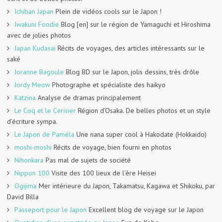
Ichiban Japan
Plein de vidéos cools sur le Japon !
Iwakuni Foodie
Blog [en] sur le région de Yamaguchi et Hiroshima
avec de jolies photos
Japan Kudasai
Récits de voyages, des articles intéressants sur le
saké
Joranne Bagoule
Blog BD sur le Japon, jolis dessins, très drôle
Jordy Meow
Photographe et spécialiste des haikyo
Katzina
Analyse de dramas principalement
Le Coq et le Cerisier
Région d’Osaka. De belles photos et un style
d’écriture sympa.
Le Japon de Paméla
Une nana super cool à Hakodate (Hokkaido)
moshi-moshi
Récits de voyage, bien fourni en photos
Nihonkara
Pas mal de sujets de société
Nippon 100
Visite des 100 lieux de l’ère Heisei
Ogijima
Mer intérieure du Japon, Takamatsu, Kagawa et Shikoku, par
David Billa
Passeport pour le Japon
Excellent blog de voyage sur le Japon