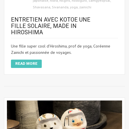
japonaise
,
nidra
,
Nilgiris
,
nodoguro
,
Samgyeopsal
,
Shavasana
,
Sivananda
,
yoga
,
zainichi
ENTRETIEN AVEC KOTOE UNE
FILLE SOLAIRE, MADE IN
HIROSHIMA
Une fille super cool d'Hiroshima, prof de yoga, Coréenne
Zainichi et passionnée de voyages.
READ MORE