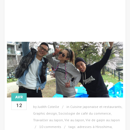
AVR
12
by
Judith Cotelle
in
Cuisine japonaise et restaurants
,
Graphic design
,
Sociologie de café du commerce
,
Travailler au Japon
,
Vie au Japon
,
Vie de gaijin au Japon
10 comments
tags:
adresses à Hiroshima
,