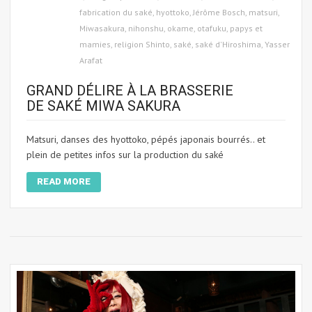
fabrication du saké
,
hyottoko
,
Jérôme Bosch
,
matsuri
,
Miwasakura
,
nihonshu
,
okame
,
otafuku
,
papys et
mamies
,
religion Shinto
,
saké
,
saké d'Hiroshima
,
Yasser
Arafat
GRAND DÉLIRE À LA BRASSERIE
DE SAKÉ MIWA SAKURA
Matsuri, danses des hyottoko, pépés japonais bourrés.. et
plein de petites infos sur la production du saké
READ MORE