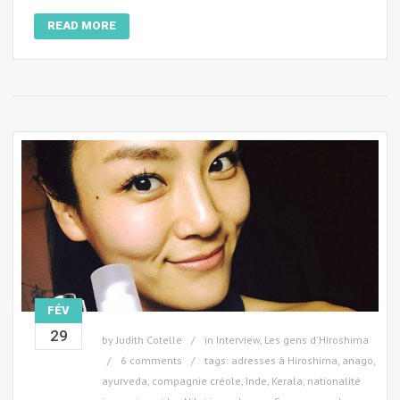
READ MORE
FÉV
29
by
Judith Cotelle
in
Interview
,
Les gens d'Hiroshima
6 comments
tags:
adresses à Hiroshima
,
anago
,
ayurveda
,
compagnie créole
,
Inde
,
Kerala
,
nationalité