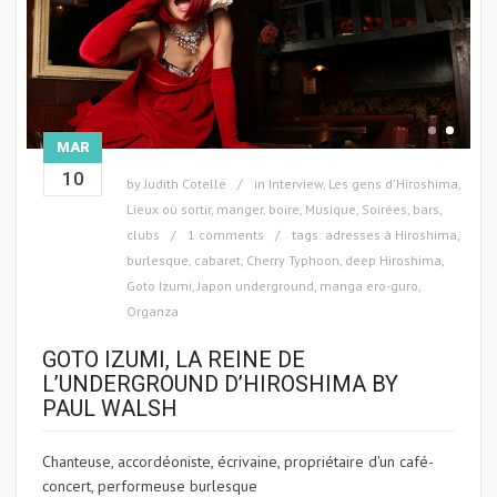
MAR
10
by
Judith Cotelle
in
Interview
,
Les gens d'Hiroshima
,
Lieux où sortir, manger, boire
,
Musique
,
Soirées, bars,
clubs
1 comments
tags:
adresses à Hiroshima
,
burlesque
,
cabaret
,
Cherry Typhoon
,
deep Hiroshima
,
Goto Izumi
,
Japon underground
,
manga ero-guro
,
Organza
GOTO IZUMI, LA REINE DE
L’UNDERGROUND D’HIROSHIMA BY
PAUL WALSH
Chanteuse, accordéoniste, écrivaine, propriétaire d'un café-
concert, performeuse burlesque