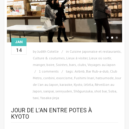
JAN
14
by
Judith Cotelle
in
Cuisine japonaise et restaurants
,
Culture & coutumes
,
Lieux à visiter
,
Lieux où sortir,
manger, boire
,
Soirées, bars, clubs
,
Voyages au Japon
1 comments
tags:
Airbnb
,
Bar Rub-a-dub
,
Club
Metro
,
conbini
,
exorcisme
,
Fushimi Inari
,
hatsumode
,
Jour
de l'an au Japon
,
karaoke
,
Kyoto
,
léléla
,
Réveillon au
Japon
,
sanpai
,
senryuden
,
Shōgunzuka
,
shot bar
,
Soba
,
taxi
,
Yasaka-jinja
JOUR DE L’AN ENTRE POTES À
KYOTO