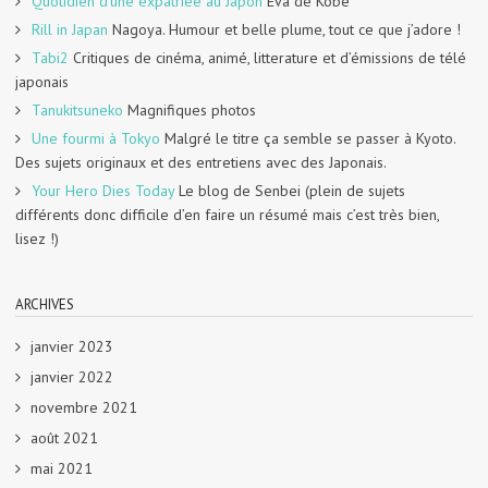
Quotidien d'une expatriée au Japon
Eva de Kobe
Rill in Japan
Nagoya. Humour et belle plume, tout ce que j’adore !
Tabi2
Critiques de cinéma, animé, litterature et d’émissions de télé
japonais
Tanukitsuneko
Magnifiques photos
Une fourmi à Tokyo
Malgré le titre ça semble se passer à Kyoto.
Des sujets originaux et des entretiens avec des Japonais.
Your Hero Dies Today
Le blog de Senbei (plein de sujets
différents donc difficile d’en faire un résumé mais c’est très bien,
lisez !)
ARCHIVES
janvier 2023
janvier 2022
novembre 2021
août 2021
mai 2021