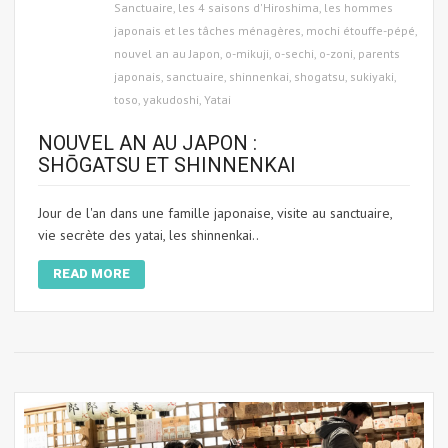
Sanctuaire
,
les 4 saisons d'Hiroshima
,
les hommes
japonais et les tâches ménagères
,
mochi étouffe-pépé
,
nouvel an au Japon
,
o-mikuji
,
o-sechi
,
o-zoni
,
parents
japonais
,
sanctuaire
,
shinnenkai
,
shogatsu
,
sukiyaki
,
toso
,
yakudoshi
,
Yatai
NOUVEL AN AU JAPON :
SHŌGATSU ET SHINNENKAI
Jour de l'an dans une famille japonaise, visite au sanctuaire,
vie secrète des yatai, les shinnenkai..
READ MORE