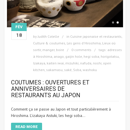
FÉV
18
by
Judith Cotelle
in
Cuisine japonaise et restaurants
,
Culture & coutumes
,
Les gens d'Hiroshima
,
Lieux où
sortir, manger, boire
0 comments
tags:
adresses
à Hiroshima
,
anago
,
gaijin hole
,
hegi soba
,
horigotatsu
,
Izakaya
,
kaiten iwai
,
mizuhiki
,
nafuda
,
noshi
,
open
kitchen
,
sakamasu
,
saké
,
Soba
,
washoku
COUTUMES : OUVERTURES ET
ANNIVERSAIRES DE
RESTAURANTS AU JAPON
Comment ça se passe au Japon et tout particulièrement à
Hiroshima. L'izakaya Aistuki, les hegi soba...
READ MORE