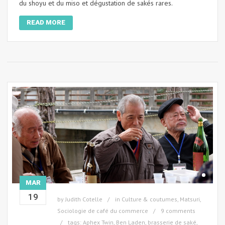
du shoyu et du miso et dégustation de sakés rares.
READ MORE
MAR
19
by
Judith Cotelle
in
Culture & coutumes
,
Matsuri
,
Sociologie de café du commerce
9 comments
tags:
Aphex Twin
,
Ben Laden
,
brasserie de saké
,