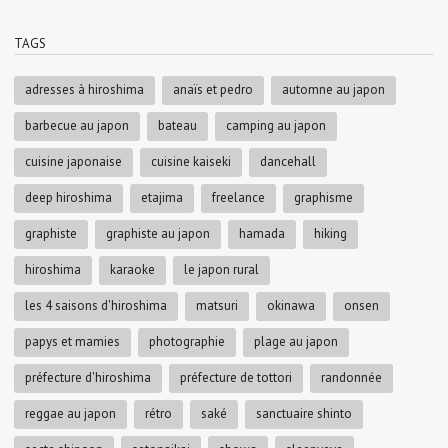
TAGS
adresses à hiroshima
anaïs et pedro
automne au japon
barbecue au japon
bateau
camping au japon
cuisine japonaise
cuisine kaiseki
dancehall
deep hiroshima
etajima
freelance
graphisme
graphiste
graphiste au japon
hamada
hiking
hiroshima
karaoke
le japon rural
les 4 saisons d'hiroshima
matsuri
okinawa
onsen
papys et mamies
photographie
plage au japon
préfecture d'hiroshima
préfecture de tottori
randonnée
reggae au japon
rétro
saké
sanctuaire shinto