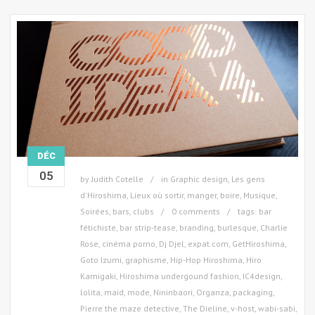
DÉC
05
by
Judith Cotelle
in
Graphic design
,
Les gens
d'Hiroshima
,
Lieux où sortir, manger, boire
,
Musique
,
Soirées, bars, clubs
0 comments
tags:
bar
fétichiste
,
bar strip-tease
,
branding
,
burlesque
,
Charlie
Rose
,
cinéma porno
,
Dj Djel
,
expat.com
,
GetHiroshima
,
Goto Izumi
,
graphisme
,
Hip-Hop Hiroshima
,
Hiro
Kamigaki
,
Hiroshima undergound fashion
,
IC4design
,
lolita
,
maid
,
mode
,
Nininbaori
,
Organza
,
packaging
,
Pierre the maze detective
,
The Dieline
,
v-host
,
wabi-sabi
,