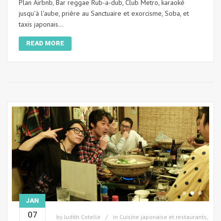
Plan Airbnb, Bar reggae Rub-a-dub, Club Metro, karaoké
jusqu'à l'aube, prière au Sanctuaire et exorcisme, Soba, et
taxis japonais...
READ MORE
JAN
07
by
Judith Cotelle
in
Cuisine japonaise et restaurants
,