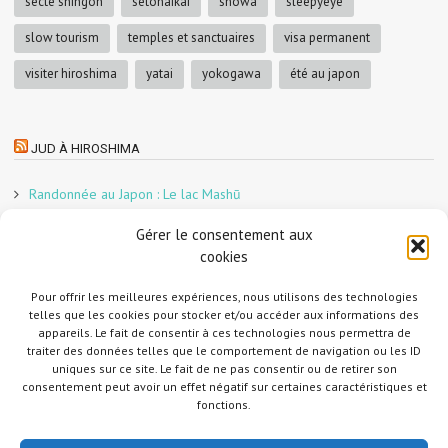
secte shingon
setonaikai
showa
sleepyeye
slow tourism
temples et sanctuaires
visa permanent
visiter hiroshima
yatai
yokogawa
été au japon
JUD À HIROSHIMA
Randonnée au Japon : Le lac Mashū
Le marché aux poissons nocturne d’Hiroshima
Gérer le consentement aux
En direct sur Adobe France !
cookies
Graphiste freelance au Japon pour la 3e année
Un café et des cabanes dans la forêt
Pour offrir les meilleures expériences, nous utilisons des technologies
telles que les cookies pour stocker et/ou accéder aux informations des
Slow Tourism à Tomo-no-Ura
appareils. Le fait de consentir à ces technologies nous permettra de
Slow tourism à Onomichi
traiter des données telles que le comportement de navigation ou les ID
uniques sur ce site. Le fait de ne pas consentir ou de retirer son
Randonnée au Japon : Le Mont Daisen
consentement peut avoir un effet négatif sur certaines caractéristiques et
Randonnée au Japon : Le Mont Misen
fonctions.
Randonnée au Japon : Le Mont Shirakiyama