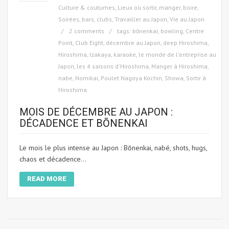
Culture & coutumes
,
Lieux où sortir, manger, boire
,
Soirées, bars, clubs
,
Travailler au Japon
,
Vie au Japon
2 comments
tags:
bōnenkai
,
bowling
,
Centre
Point
,
Club Eight
,
décembre au Japon
,
deep Hiroshima
,
Hiroshima
,
Izakaya
,
karaoke
,
le monde de l'entreprise au
Japon
,
les 4 saisons d'Hiroshima
,
Manger à Hiroshima
,
nabe
,
Nomikai
,
Poulet Nagoya Kochin
,
Showa
,
Sortir à
Hiroshima
MOIS DE DÉCEMBRE AU JAPON :
DÉCADENCE ET BŌNENKAI
Le mois le plus intense au Japon : Bōnenkai, nabé, shots, hugs,
chaos et décadence...
READ MORE