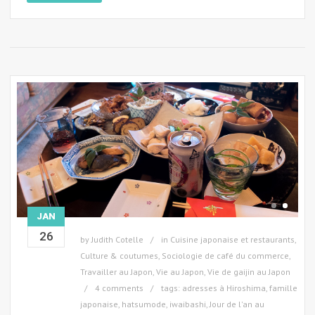
JAN
26
by
Judith Cotelle
in
Cuisine japonaise et restaurants
,
Culture & coutumes
,
Sociologie de café du commerce
,
Travailler au Japon
,
Vie au Japon
,
Vie de gaijin au Japon
4 comments
tags:
adresses à Hiroshima
,
famille
japonaise
,
hatsumode
,
iwaibashi
,
Jour de l'an au