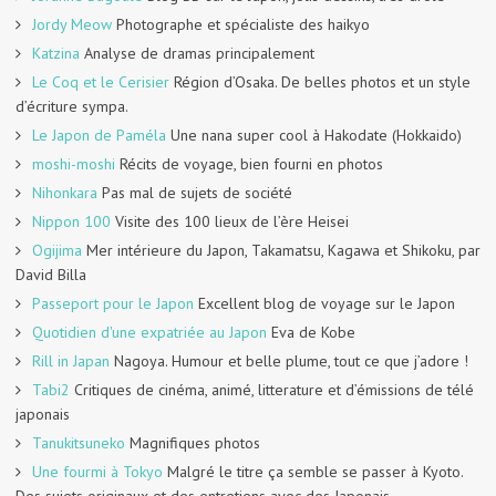
Jordy Meow
Photographe et spécialiste des haikyo
Katzina
Analyse de dramas principalement
Le Coq et le Cerisier
Région d’Osaka. De belles photos et un style
d’écriture sympa.
Le Japon de Paméla
Une nana super cool à Hakodate (Hokkaido)
moshi-moshi
Récits de voyage, bien fourni en photos
Nihonkara
Pas mal de sujets de société
Nippon 100
Visite des 100 lieux de l’ère Heisei
Ogijima
Mer intérieure du Japon, Takamatsu, Kagawa et Shikoku, par
David Billa
Passeport pour le Japon
Excellent blog de voyage sur le Japon
Quotidien d'une expatriée au Japon
Eva de Kobe
Rill in Japan
Nagoya. Humour et belle plume, tout ce que j’adore !
Tabi2
Critiques de cinéma, animé, litterature et d’émissions de télé
japonais
Tanukitsuneko
Magnifiques photos
Une fourmi à Tokyo
Malgré le titre ça semble se passer à Kyoto.