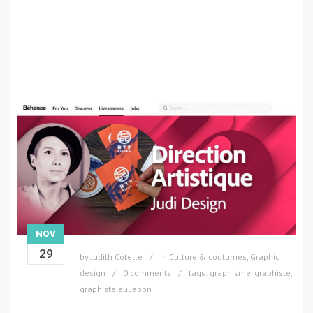
NOV
29
by
Judith Cotelle
in
Culture & coutumes
,
Graphic
design
0 comments
tags:
graphisme
,
graphiste
,
graphiste au Japon