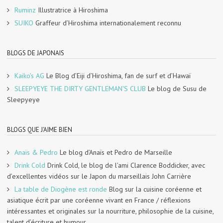
Ruminz
Illustratrice à Hiroshima
SUIKO
Graffeur d’Hiroshima internationalement reconnu
BLOGS DE JAPONAIS
Kaiko's AG
Le Blog d’Eiji d’Hiroshima, fan de surf et d’Hawaï
SLEEPYEYE THE DIRTY GENTLEMAN'S CLUB
Le blog de Susu de
Sleepyeye
BLOGS QUE J'AIME BIEN
Anaïs & Pedro
Le blog d’Anaïs et Pedro de Marseille
Drink Cold
Drink Cold, le blog de l’ami Clarence Boddicker, avec
d’excellentes vidéos sur le Japon du marseillais John Carrière
La table de Diogène est ronde
Blog sur la cuisine coréenne et
asiatique écrit par une coréenne vivant en France / réflexions
intéressantes et originales sur la nourriture, philosophie de la cuisine,
talent d’écriture et humour.