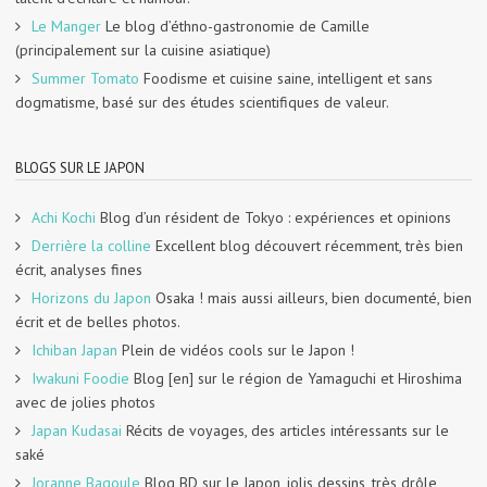
Le Manger
Le blog d’éthno-gastronomie de Camille
(principalement sur la cuisine asiatique)
Summer Tomato
Foodisme et cuisine saine, intelligent et sans
dogmatisme, basé sur des études scientifiques de valeur.
BLOGS SUR LE JAPON
Achi Kochi
Blog d’un résident de Tokyo : expériences et opinions
Derrière la colline
Excellent blog découvert récemment, très bien
écrit, analyses fines
Horizons du Japon
Osaka ! mais aussi ailleurs, bien documenté, bien
écrit et de belles photos.
Ichiban Japan
Plein de vidéos cools sur le Japon !
Iwakuni Foodie
Blog [en] sur le région de Yamaguchi et Hiroshima
avec de jolies photos
Japan Kudasai
Récits de voyages, des articles intéressants sur le
saké
Joranne Bagoule
Blog BD sur le Japon, jolis dessins, très drôle