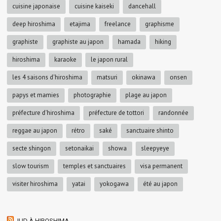
cuisine japonaise
cuisine kaiseki
dancehall
deep hiroshima
etajima
freelance
graphisme
graphiste
graphiste au japon
hamada
hiking
hiroshima
karaoke
le japon rural
les 4 saisons d'hiroshima
matsuri
okinawa
onsen
papys et mamies
photographie
plage au japon
préfecture d'hiroshima
préfecture de tottori
randonnée
reggae au japon
rétro
saké
sanctuaire shinto
secte shingon
setonaikai
showa
sleepyeye
slow tourism
temples et sanctuaires
visa permanent
visiter hiroshima
yatai
yokogawa
été au japon
JUD À HIROSHIMA