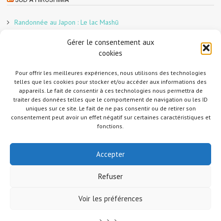
Randonnée au Japon : Le lac Mashū
Le marché aux poissons nocturne d’Hiroshima
Gérer le consentement aux
En direct sur Adobe France !
cookies
Graphiste freelance au Japon pour la 3e année
Pour offrir les meilleures expériences, nous utilisons des technologies
Un café et des cabanes dans la forêt
telles que les cookies pour stocker et/ou accéder aux informations des
Slow Tourism à Tomo-no-Ura
appareils. Le fait de consentir à ces technologies nous permettra de
Slow tourism à Onomichi
traiter des données telles que le comportement de navigation ou les ID
uniques sur ce site. Le fait de ne pas consentir ou de retirer son
Randonnée au Japon : Le Mont Daisen
consentement peut avoir un effet négatif sur certaines caractéristiques et
Randonnée au Japon : Le Mont Misen
fonctions.
Randonnée au Japon : Le Mont Shirakiyama
Accepter
Refuser
Copyright © 2014-2026 Jud à Hiroshima. All Rights Reserved. Merci de me
Voir les préférences
contacter et mettre un lien vers mon site si vous utilisez une photo. Si vous
souhaitez me suivre sur Instagram, envoyez-moi d'abord un message ici parce
que je suis en mode privé.