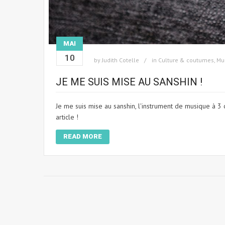
MAI
10
by
Judith Cotelle
in
Culture & coutumes
,
Mu
JE ME SUIS MISE AU SANSHIN !
Je me suis mise au sanshin, l'instrument de musique à 3 
article !
READ MORE