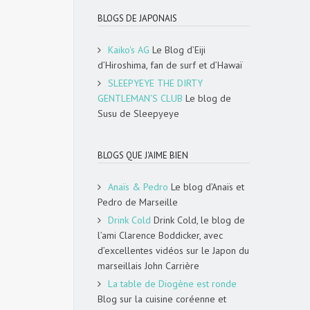
BLOGS DE JAPONAIS
Kaiko's AG
Le Blog d’Eiji
d’Hiroshima, fan de surf et d’Hawaï
SLEEPYEYE THE DIRTY
GENTLEMAN'S CLUB
Le blog de
Susu de Sleepyeye
BLOGS QUE J'AIME BIEN
Anaïs & Pedro
Le blog d’Anaïs et
Pedro de Marseille
Drink Cold
Drink Cold, le blog de
l’ami Clarence Boddicker, avec
d’excellentes vidéos sur le Japon du
marseillais John Carrière
La table de Diogène est ronde
Blog sur la cuisine coréenne et