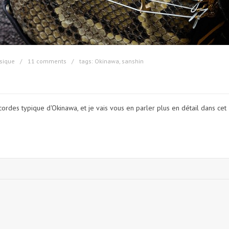
sique
11 comments
tags:
Okinawa
,
sanshin
cordes typique d'Okinawa, et je vais vous en parler plus en détail dans cet