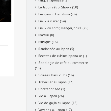
langue japonaise
(2)
Le Japon rétro, Showa
(10)
Les gens d'Hiroshima
(28)
Lieux à visiter
(34)
Lieux où sortir, manger, boire
(29)
Matsuri
(8)
Musique
(16)
Randonnée au Japon
(5)
Recettes de cuisine japonaise
(1)
Sociologie de café du commerce
(13)
Soirées, bars, clubs
(18)
Travailler au Japon
(13)
Uncategorized
(1)
Vie au Japon
(26)
Vie de gaijin au Japon
(15)
Voyages au Japon
(17)