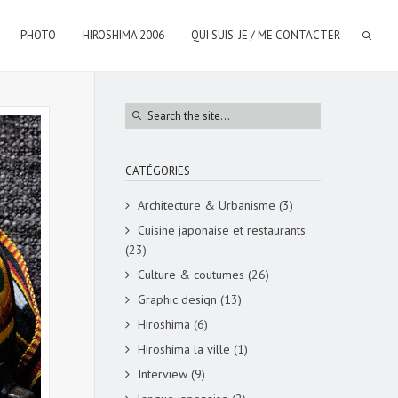
PHOTO
HIROSHIMA 2006
QUI SUIS-JE / ME CONTACTER
CATÉGORIES
Architecture & Urbanisme
(3)
Cuisine japonaise et restaurants
(23)
Culture & coutumes
(26)
Graphic design
(13)
Hiroshima
(6)
Hiroshima la ville
(1)
Interview
(9)