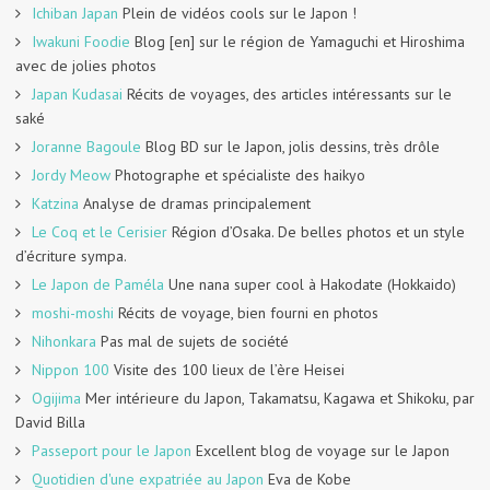
Ichiban Japan
Plein de vidéos cools sur le Japon !
Iwakuni Foodie
Blog [en] sur le région de Yamaguchi et Hiroshima
avec de jolies photos
Japan Kudasai
Récits de voyages, des articles intéressants sur le
saké
Joranne Bagoule
Blog BD sur le Japon, jolis dessins, très drôle
Jordy Meow
Photographe et spécialiste des haikyo
Katzina
Analyse de dramas principalement
Le Coq et le Cerisier
Région d’Osaka. De belles photos et un style
d’écriture sympa.
Le Japon de Paméla
Une nana super cool à Hakodate (Hokkaido)
moshi-moshi
Récits de voyage, bien fourni en photos
Nihonkara
Pas mal de sujets de société
Nippon 100
Visite des 100 lieux de l’ère Heisei
Ogijima
Mer intérieure du Japon, Takamatsu, Kagawa et Shikoku, par
David Billa
Passeport pour le Japon
Excellent blog de voyage sur le Japon
Quotidien d'une expatriée au Japon
Eva de Kobe