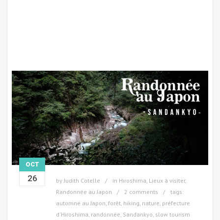
OCT
26
by
Judith Cotelle
in
Hiroshima
,
Lieux à visiter
,
Randonnée au Japon
2 comments
tags:
automne au Japon
,
forêt
,
hiking
,
nature
,
préfecture
d'Hiroshima
,
randonnée
,
Sandankyo
,
slow tourism