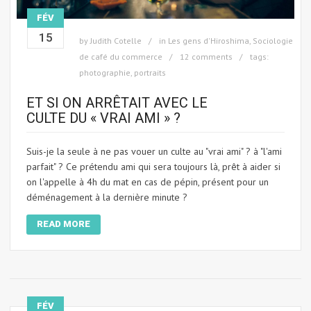
FÉV
15
by
Judith Cotelle
in
Les gens d'Hiroshima
,
Sociologie
de café du commerce
12 comments
tags:
photographie
,
portraits
ET SI ON ARRÊTAIT AVEC LE
CULTE DU « VRAI AMI » ?
Suis-je la seule à ne pas vouer un culte au "vrai ami" ? à "l'ami
parfait" ? Ce prétendu ami qui sera toujours là, prêt à aider si
on l'appelle à 4h du mat en cas de pépin, présent pour un
déménagement à la dernière minute ?
READ MORE
FÉV