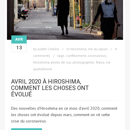
AVR
13
by
Judith Cotelle
in
Hiroshima
,
Vie au Japon
4
comments
tags:
confinement
,
coronavirus
,
Hiroshima
,
photo de rue
,
photographie
,
Tokyo
,
vie
quotidienne
AVRIL 2020 À HIROSHIMA,
COMMENT LES CHOSES ONT
ÉVOLUÉ
Des nouvelles d'Hiroshima en ce mois d'avril 2020, comment
les choses ont évolué depuis mars, comment on vit cette
crise du coronavirus.