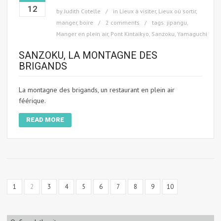
12
by
Judith Cotelle
in
Lieux à visiter
,
Lieux où sortir,
manger, boire
2 comments
tags:
jipangu
,
Manger en plein air
,
Pont Kintaikyo
,
Sanzoku
,
Yamaguchi
SANZOKU, LA MONTAGNE DES
BRIGANDS
La montagne des brigands, un restaurant en plein air
féérique.
READ MORE
1
2
3
4
5
6
7
8
9
10