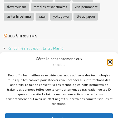
slow tourism
temples et sanctuaires
visa permanent
visiter hiroshima
yatai
yokogawa
été au japon
JUD À HIROSHIMA
Randonnée au Japon : Le lac Mashū
Le marché aux poissons nocturne d’Hiroshima
Gérer le consentement aux
En direct sur Adobe France !
cookies
Graphiste freelance au Japon pour la 3e année
Pour offrir les meilleures expériences, nous utilisons des technologies
Un café et des cabanes dans la forêt
telles que les cookies pour stocker et/ou accéder aux informations des
Slow Tourism à Tomo-no-Ura
appareils. Le fait de consentir à ces technologies nous permettra de
Slow tourism à Onomichi
traiter des données telles que le comportement de navigation ou les ID
uniques sur ce site. Le fait de ne pas consentir ou de retirer son
Randonnée au Japon : Le Mont Daisen
consentement peut avoir un effet négatif sur certaines caractéristiques et
Randonnée au Japon : Le Mont Misen
fonctions.
Randonnée au Japon : Le Mont Shirakiyama