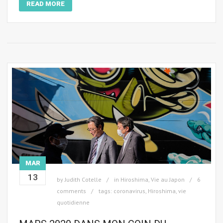
READ MORE
MAR
13
by
Judith Cotelle
in
Hiroshima
,
Vie au Japon
6
comments
tags:
coronavirus
,
Hiroshima
,
vie
quotidienne