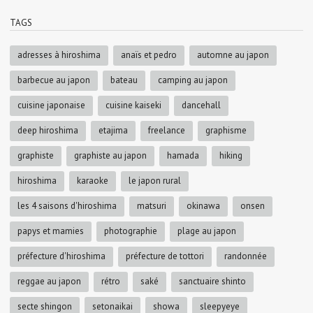
TAGS
adresses à hiroshima
anaïs et pedro
automne au japon
barbecue au japon
bateau
camping au japon
cuisine japonaise
cuisine kaiseki
dancehall
deep hiroshima
etajima
freelance
graphisme
graphiste
graphiste au japon
hamada
hiking
hiroshima
karaoke
le japon rural
les 4 saisons d'hiroshima
matsuri
okinawa
onsen
papys et mamies
photographie
plage au japon
préfecture d'hiroshima
préfecture de tottori
randonnée
reggae au japon
rétro
saké
sanctuaire shinto
secte shingon
setonaikai
showa
sleepyeye