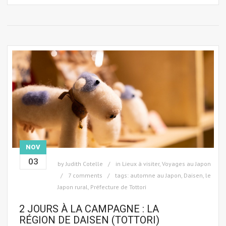
NOV
03
by
Judith Cotelle
in
Lieux à visiter
,
Voyages au Japon
7 comments
tags:
automne au Japon
,
Daisen
,
le
Japon rural
,
Préfecture de Tottori
2 JOURS À LA CAMPAGNE : LA
RÉGION DE DAISEN (TOTTORI)