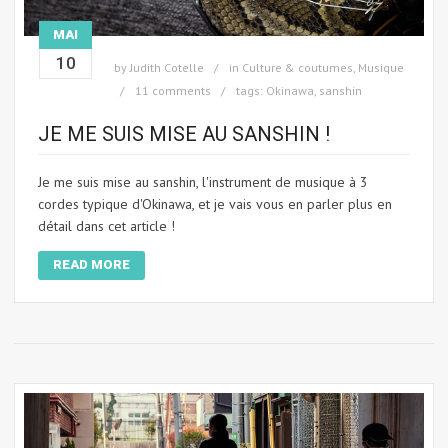
MAI
10
by
Judith Cotelle
in
Culture & coutumes
,
Musique
11 comments
tags:
Okinawa
,
sanshin
JE ME SUIS MISE AU SANSHIN !
Je me suis mise au sanshin, l'instrument de musique à 3
cordes typique d'Okinawa, et je vais vous en parler plus en
détail dans cet article !
READ MORE