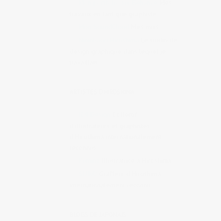
Mon portfolio sur Behance
Mes
travaux en tant que graphiste
phie
Mon SoundCloud
Mes mixs
Nininbaori Hiroshima
Le studio de
design graphique dans lequel je
travaillais
ARTISTES D'HIROSHIMA
IC4 Design
Collectif
d’illustrateurs et graphistes
d’Hiroshima internationalement
reconnus
Ruminz
Illustratrice à Hiroshima
,
le
SUIKO
Graffeur d’Hiroshima
internationalement reconnu
BLOGS DE JAPONAIS