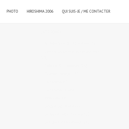
PHOTO
HIROSHIMA 2006
QUI SUIS-JE / ME CONTACTER
nature
,
CATÉGORIES
Architecture & Urbanisme
(3)
Cuisine japonaise et restaurants
(23)
Culture & coutumes
(26)
Graphic design
(13)
Hiroshima
(6)
Hiroshima la ville
(1)
Interview
(9)
langue japonaise
(2)
Le Japon rétro, Showa
(10)
Les gens d'Hiroshima
(28)