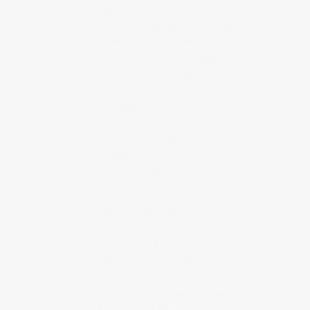
intéressantes et originales sur la
nourriture, philosophie de la cuisine,
talent d’écriture et humour.
Le Manger
Le blog d’éthno-
gastronomie de Camille
(principalement sur la cuisine
ntaikyo
,
asiatique)
Summer Tomato
Foodisme et
cuisine saine, intelligent et sans
dogmatisme, basé sur des études
scientifiques de valeur.
BLOGS SUR LE JAPON
Achi Kochi
Blog d’un résident de
Tokyo : expériences et opinions
Derrière la colline
Excellent blog
découvert récemment, très bien
écrit, analyses fines