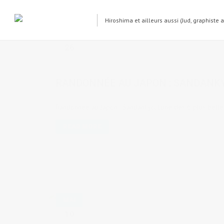
Hiroshima et ailleurs aussi (Jud, graphiste 
OCT
26
by
Judith Cotelle
in
Hiroshima
,
Lieux à visite
préfecture d'Hiroshima
,
randonnée
,
Sandankyo
RANDONNÉE AU JAPON : SANDANK
Randonnée au Japon : Sandankyo, l'une des 6 plus belle
READ MORE
MAI
10
by
Judith Cotelle
in
Culture & coutumes
,
Mu