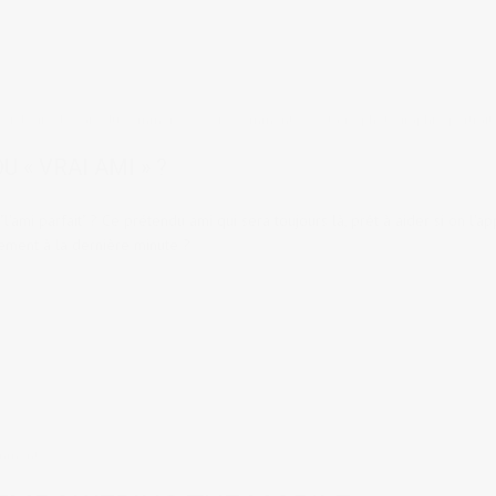
ociologie de café du commerce
12 comments
tags:
photographie
,
portrait
U « VRAI AMI » ?
"l'ami parfait" ? Ce prétendu ami qui sera toujours là, prêt à aider si on l'a
ement à la dernière minute ?
mments