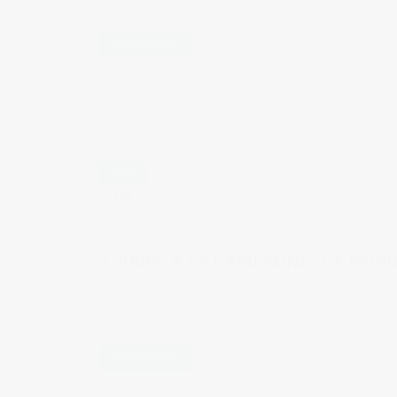
Deuxième journée dans la préfecture de Tottori. Visite 
READ MORE
NOV
03
by
Judith Cotelle
in
Lieux à visiter
,
Voyages 
Tottori
2 JOURS À LA CAMPAGNE : LA RÉGI
Récit d'un séjour dans le Japon rural : la région Daisen
!
READ MORE