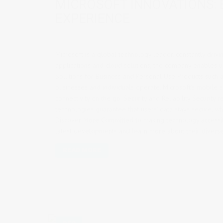
MICROSOFT INNOVATIONS:
EXPERIENCE
Microsoft is a global technology leader, constantly driv
applications and cloud solutions, the company enables u
Solutions for Business and Personal Use Products such 
businesses and individuals operate. Microsoft’s mobile s
connectivity on the go. Security and Reliability Security
technologies guarantee that users’ data stays secure, w
Discover More Committed to making technology accessib
latest developments and learn more about their diverse r
READ MORE