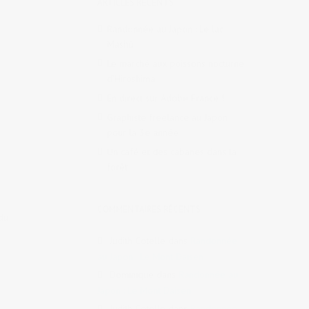
ARTICLES RÉCENTS
Randonnée au Japon : Le lac
Mashū
Le marché aux poissons nocturne
d’Hiroshima
En direct sur Adobe France !
Graphiste freelance au Japon
pour la 3e année
Un café et des cabanes dans la
forêt
COMMENTAIRES RÉCENTS
du
Judith Cotelle
dans
Randonnée
au Japon : Le Mont Daisen
Dominique
dans
Randonnée au
Japon : Le Mont Daisen
Judith Cotelle
dans
Randonnée