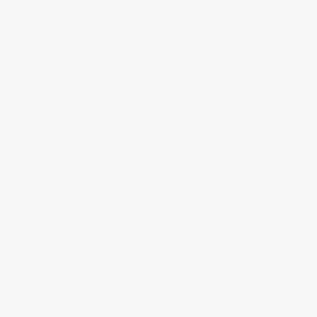
FÉV
15
by
Judith Cotelle
in
Les gens d'Hiroshima
,
S
ET SI ON ARRÊTAIT AVEC LE CULTE D
Suis-je la seule à ne pas vouer un culte au "vrai ami" ? à 
à 4h du mat en cas de pépin, présent pour un déménag
READ MORE
FÉV
12
by
Judith Cotelle
in
Uncategorized
0 co