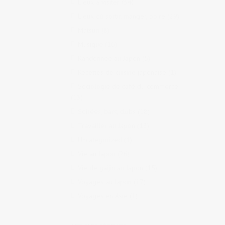
Lieux à visiter
(34)
Lieux où sortir, manger, boire
(29)
Matsuri
(8)
Musique
(16)
Randonnée au Japon
(5)
Recettes de cuisine japonaise
(1)
Sociologie de café du commerce
(13)
Soirées, bars, clubs
(18)
Travailler au Japon
(13)
Uncategorized
(1)
Vie au Japon
(26)
Vie de gaijin au Japon
(15)
Voyages au Japon
(17)
Voyages en Asie
(1)