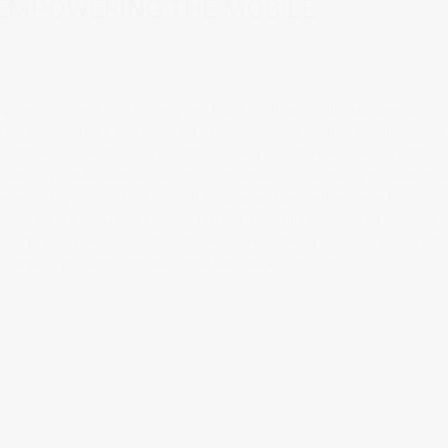
 EMPOWERING THE MOBILE
ing innovation and transforming the digital landscape. With cutting-edge mo
sers to work, learn, and enjoy entertainment wherever they are. Innovative
as Office 365 and the Azure platform have revolutionized the way both
olutions provide seamless access to essential tools, ensuring productivity 
 remains a top priority for Microsoft. Regular updates and advanced protecti
hether they’re managing business tasks or accessing personal information.
le for everyone, Microsoft continues to innovate and grow. To explore th
ange of products, visit the official website at Microsoft.