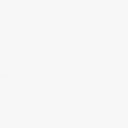
6 comments
tags:
coronavirus
,
Hiroshima
,
vie quotidienne
PON
 l'ambiance et ma vie quotidienne, en ce mois de mars 2020, dans mon coin 