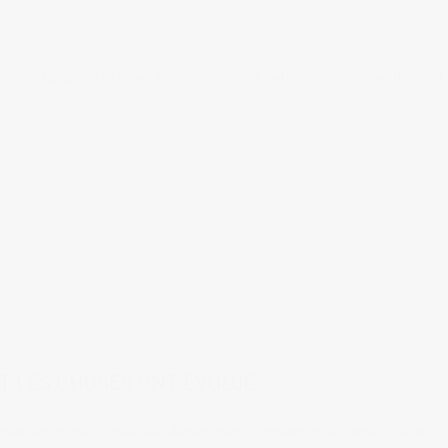
cordes typique d'Okinawa, et je vais vous en parler plus en détail dans cet
4 comments
tags:
confinement
,
coronavirus
,
Hiroshima
,
photo de rue
,
T LES CHOSES ONT ÉVOLUÉ
ment les choses ont évolué depuis mars, comment on vit cette crise du