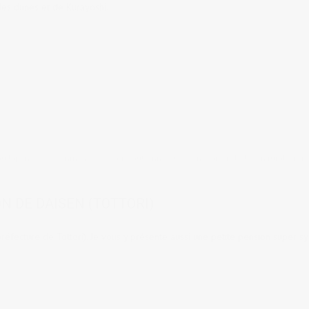
des dunes et de Kurayoshi.
au Japon
7 comments
tags:
automne au Japon
,
Daisen
,
le Japon rural
,
Préfe
ON DE DAISEN (TOTTORI)
 (préfecture de Tottori). Je vous y présente aussi une petite pension super 