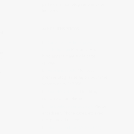
parlé dans mon blog sur une carte
interactive
## MES LIENS PERSOS
bile
Carte de mes lieux présents sur
la carte Jipangu
Mes articles de
and
blog apparaissant sur la carte
on
Jipangu
Hiroshimarseille
Mon tout
e
premier blog sur le Japon, pour mes
vacancs en Août 2006
Judi DESIGN Blog
Mon blog
consacré au graphisme
Ma boutique sur Society6
Photos
encadrées, iPhone cases, etc avec
des photos du Japon
Mon ancien blog (2007-2011)