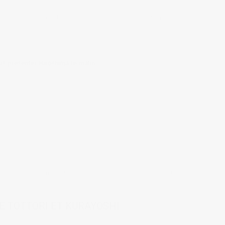
 comments
tags:
Hiroshima
,
le Japon de tous les jours
,
photo de rue
,
photogra
us présenter Hiroshima le matin.
au Japon
1 comments
tags:
automne au Japon
,
Dunes de Tottori
,
Kurayoshi
E TOTTORI ET KURAYOSHI