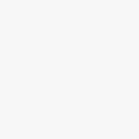
SEP
12
by
Judith Cotelle
in
Lieux à visiter
,
Lieux où s
Sanzoku
,
Yamaguchi
SANZOKU, LA MONTAGNE DES BRI
La montagne des brigands, un restaurant en plein air fé
READ MORE
1
2
3
4
5
6
7
8
9
10