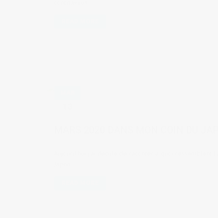
coronavirus.
READ MORE
MAR
13
by
Judith Cotelle
in
Hiroshima
,
Vie au Japon
MARS 2020 DANS MON COIN DU JA
Aujourd'hui j'ai décidé de raconter à quoi ressemblent
Japon.
READ MORE