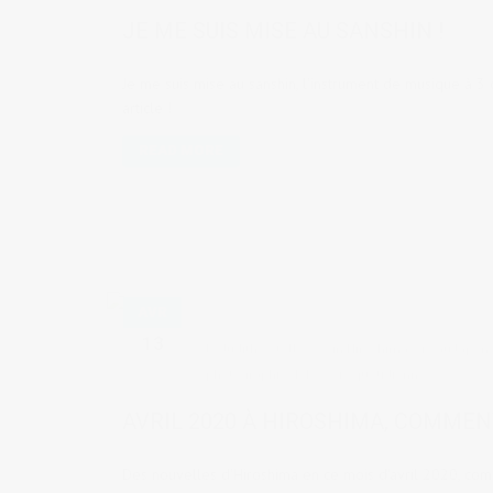
JE ME SUIS MISE AU SANSHIN !
Je me suis mise au sanshin, l'instrument de musique à 3 
article !
READ MORE
AVR
13
by
Judith Cotelle
in
Hiroshima
,
Vie au Japon
photographie
,
Tokyo
,
vie quotidienne
AVRIL 2020 À HIROSHIMA, COMMEN
Des nouvelles d'Hiroshima en ce mois d'avril 2020, com