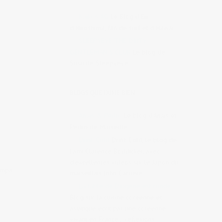
Kaiko's AG
Le Blog d’Eiji
d’Hiroshima, fan de surf et d’Hawaï
SLEEPYEYE THE DIRTY
GENTLEMAN'S CLUB
Le blog de
Susu de Sleepyeye
BLOGS QUE J'AIME BIEN
cture de
Anaïs & Pedro
Le blog d’Anaïs et
Pedro de Marseille
Drink Cold
Drink Cold, le blog de
l’ami Clarence Boddicker, avec
d’excellentes vidéos sur le Japon du
sympa
marseillais John Carrière
La table de Diogène est ronde
Blog sur la cuisine coréenne et
asiatique écrit par une coréenne
vivant en France / réflexions