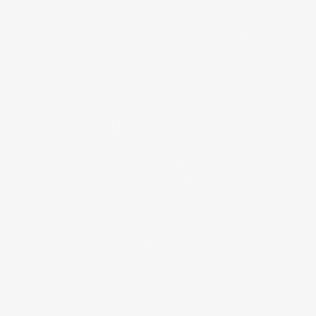
au Japon : Le lac Mashū
Patrick
dans
Randonnée au Japon
: Le lac Mashū
Judith Cotelle
dans
Slow tourism
s
à Onomichi
# UTILE
ppelle
GetHiroshima
Infos pratiques,
évènements, expo, adresses à
Hiroshima.
Hiroshima Safari
Pour visiter
Hiroshima de manière originale
Jipangu | Blogs et Vlogs Japon
Découvrez les articles et les vidéos
sur le Japon à travers une carte.
Ma carte personnelle sur
Jipangu.fr
Les destinations dont j’ai