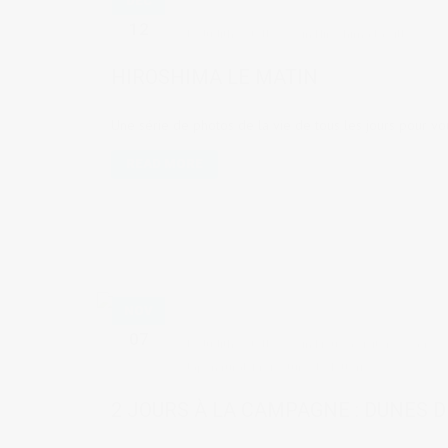
DÉC
12
by
Judith Cotelle
in
Hiroshima la ville
0
HIROSHIMA LE MATIN
Une série de photos de la vie de tous les jours pour vo
READ MORE
NOV
07
by
Judith Cotelle
in
Lieux à visiter
,
Voyages 
Japon rural
,
Préfecture de Tottori
2 JOURS À LA CAMPAGNE : DUNES D