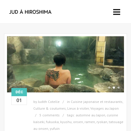
DÉC
01
by
Judith Cotelle
in
Cuisine japonaise et restaurants
,
Culture & coutumes
,
Lieux à visiter
,
Voyages au Japon
5 comments
tags:
automne au Japon
,
cuisine
kaiseki
,
fukuoka
,
kyushu
,
onsen
,
ramen
,
ryokan
,
tatouage
au onsen
,
yufuin