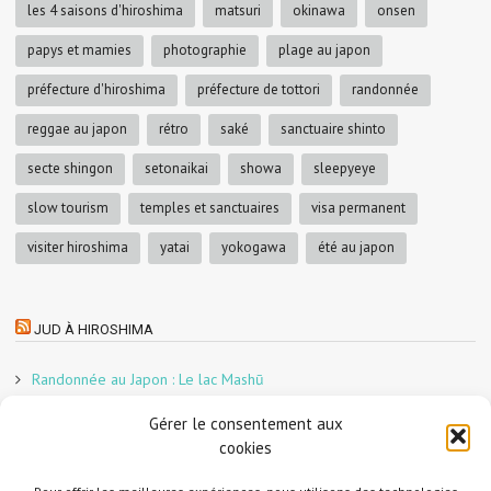
les 4 saisons d'hiroshima
matsuri
okinawa
onsen
papys et mamies
photographie
plage au japon
préfecture d'hiroshima
préfecture de tottori
randonnée
reggae au japon
rétro
saké
sanctuaire shinto
secte shingon
setonaikai
showa
sleepyeye
slow tourism
temples et sanctuaires
visa permanent
visiter hiroshima
yatai
yokogawa
été au japon
JUD À HIROSHIMA
Randonnée au Japon : Le lac Mashū
Le marché aux poissons nocturne d’Hiroshima
Gérer le consentement aux
En direct sur Adobe France !
cookies
Graphiste freelance au Japon pour la 3e année