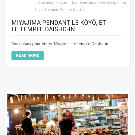
d'Hiroshima
,
Miyajima
,
Parc Momijidani
,
Secret Miyajima
,
Secte Shingon
,
Temple Daisho-in
MIYAJIMA PENDANT LE KŌYŌ, ET
LE TEMPLE DAISHO-IN
Bons plans pour visiter Miyajima : le temple Daisho-in.
READ MORE