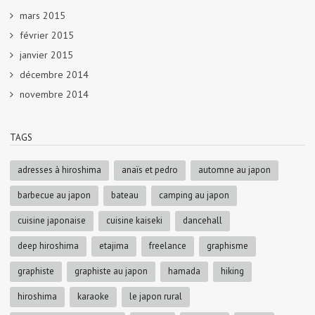
mars 2015
février 2015
janvier 2015
décembre 2014
novembre 2014
TAGS
adresses à hiroshima
anaïs et pedro
automne au japon
barbecue au japon
bateau
camping au japon
cuisine japonaise
cuisine kaiseki
dancehall
deep hiroshima
etajima
freelance
graphisme
graphiste
graphiste au japon
hamada
hiking
hiroshima
karaoke
le japon rural