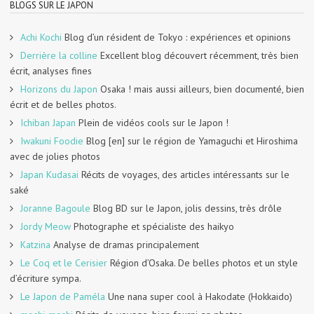
BLOGS SUR LE JAPON
Achi Kochi
Blog d’un résident de Tokyo : expériences et opinions
Derrière la colline
Excellent blog découvert récemment, très bien
écrit, analyses fines
Horizons du Japon
Osaka ! mais aussi ailleurs, bien documenté, bien
écrit et de belles photos.
Ichiban Japan
Plein de vidéos cools sur le Japon !
Iwakuni Foodie
Blog [en] sur le région de Yamaguchi et Hiroshima
avec de jolies photos
Japan Kudasai
Récits de voyages, des articles intéressants sur le
saké
Joranne Bagoule
Blog BD sur le Japon, jolis dessins, très drôle
Jordy Meow
Photographe et spécialiste des haikyo
Katzina
Analyse de dramas principalement
Le Coq et le Cerisier
Région d’Osaka. De belles photos et un style
d’écriture sympa.
Le Japon de Paméla
Une nana super cool à Hakodate (Hokkaido)