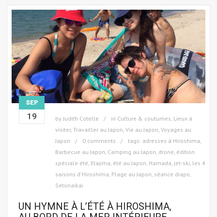
SEP
19
by
Judith Cotelle
in
Culture & coutumes
,
Lieux à
visiter
,
Travailler au Japon
,
Vie au Japon
,
Voyages au
Japon
0 comments
tags:
adresses à Hiroshima
,
Barbecue au Japon
,
Camping au Japon
,
drone
,
édition
spéciale été
,
Etajima
,
été au Japon
,
Hamada
,
jet-ski
,
les 4
saisons d'Hiroshima
,
Plage au Japon
,
séance diapo
,
Setonaikai
UN HYMNE À L’ÉTÉ À HIROSHIMA,
AU BORD DE LA MER INTÉRIEURE