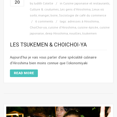
20
by
Judith Cotelle
in
Cuisine japonaise et restaurants
,
Culture & coutumes
,
Les gens d'Hiroshima
,
Lieux où
sortir, manger, boire
,
Sociologie de café du commerce
6 comments
tags:
adresses à Hiroshima
,
ChoiChoi-ya
,
cuisine d'Hiroshima
,
cuisine épicée
,
cuisine
japonaise
,
deep Hiroshima
,
nouilles
,
tsukemen
LES TSUKEMEN & CHOICHOI-YA
Aujourd’hui je vais vous parler d’une spécialité culinaire
d’Hiroshima bien moins connue que l’okonomiyaki
READ MORE