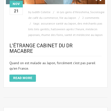
NOV
21
by
Judith Cotelle
in
Les gens d'Hiroshima
,
Sociologie
de café du commerce
,
Vie au Japon
2 comments
tags:
assurance santé au Japon
,
des méchants pas
très très gentils
,
halloween après l'heure
,
médecin
japonais
,
rhume des foins
,
santé et médecine au Japon
L’ÉTRANGE CABINET DU DR
MACABRE
Quand on est malade au Japon, forcément c'est pas pareil
qu'en France.
READ MORE