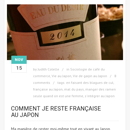
NOV
15
by
Judith Cotelle
in
Sociologie de café du
commerce
,
Vie au Japon
,
Vie de gaijin au Japon
8
comments
tags:
en faisant des blagues de cul
,
française au Japon
,
mal du pays
,
manger des ramen
seule quand on est une femme
,
s'intégrer au Japon
COMMENT JE RESTE FRANÇAISE
AU JAPON
Ma manière de rester moi-même tout en vivant au Japon.