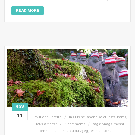
READ MORE
NOV
11
by
Judith Cotelle
in
Cuisine japonaise et restaurants
,
Lieux à visiter
2 comments
tags:
Anago-meshi
,
automne au Japon
,
Dieu du zgeg
,
les 4 saisons