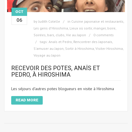
OCT
06
by
Judith Cotelle
in
Cuisine japonaise et restaurants
,
Les gens d'Hiroshima
,
Lieux où sortir, manger, boire
,
Soirées, bars, clubs
,
Vie au Japon
0 comments
tags:
Anaïs et Pedro
,
Rencontrer des Japonais
,
S'amuser au Japon
,
Sortir à Hiroshima
,
Visiter Hiroshima
,
Voyage au Japon
RECEVOIR DES POTES, ANAÏS ET
PEDRO, À HIROSHIMA
Les séjours d'autres potes blogueurs en visite à Hiroshima
READ MORE