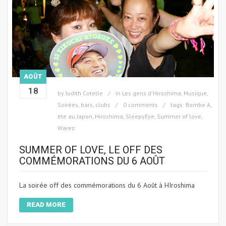
AOÛT
18
by
Judith Cotelle
in
Les gens d'Hiroshima
,
Musique
,
Soirées, bars, clubs
0 comments
tags:
Bombe A
,
été au Japon
,
Hiroshima
,
SleepyEye
,
Summer of love
,
Warez
SUMMER OF LOVE, LE OFF DES
COMMÉMORATIONS DU 6 AOÛT
La soirée off des commémorations du 6 Août à HIroshima
READ MORE