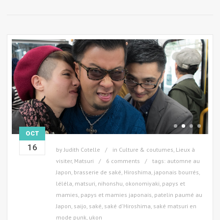
OCT
16
by
Judith Cotelle
in
Culture & coutumes
,
Lieux à
visiter
,
Matsuri
6 comments
tags:
automne au
Japon
,
brasserie de saké
,
Hiroshima
,
japonais bourrés
,
léléla
,
matsuri
,
nihonshu
,
okonomiyaki
,
papys et
mamies
,
papys et mamies japonais
,
patelin paumé au
Japon
,
saijo
,
saké
,
saké d'Hiroshima
,
saké matsuri en
mode punk
,
ukon