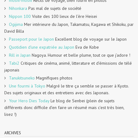
moshi-moshi
Récits de voyage, bien fourni en photos
Nihonkara
Pas mal de sujets de société
Nippon 100
Visite des 100 lieux de l’ère Heisei
Ogijima
Mer intérieure du Japon, Takamatsu, Kagawa et Shikoku, par
David Billa
Passeport pour le Japon
Excellent blog de voyage sur le Japon
Quotidien d'une expatriée au Japon
Eva de Kobe
Rill in Japan
Nagoya. Humour et belle plume, tout ce que j’adore !
Tabi2
Critiques de cinéma, animé, litterature et d’émissions de télé
japonais
Tanukitsuneko
Magnifiques photos
Une fourmi à Tokyo
Malgré le titre ça semble se passer à Kyoto.
Des sujets originaux et des entretiens avec des Japonais.
Your Hero Dies Today
Le blog de Senbei (plein de sujets
différents donc difficile d’en faire un résumé mais c’est très bien,
lisez !)
ARCHIVES