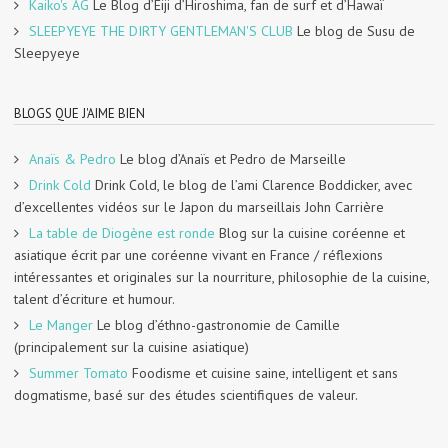
Kaiko's AG
Le Blog d’Eiji d’Hiroshima, fan de surf et d’Hawaï
SLEEPYEYE THE DIRTY GENTLEMAN'S CLUB
Le blog de Susu de
Sleepyeye
BLOGS QUE J'AIME BIEN
Anaïs & Pedro
Le blog d’Anaïs et Pedro de Marseille
Drink Cold
Drink Cold, le blog de l’ami Clarence Boddicker, avec
d’excellentes vidéos sur le Japon du marseillais John Carrière
La table de Diogène est ronde
Blog sur la cuisine coréenne et
asiatique écrit par une coréenne vivant en France / réflexions
intéressantes et originales sur la nourriture, philosophie de la cuisine,
talent d’écriture et humour.
Le Manger
Le blog d’éthno-gastronomie de Camille
(principalement sur la cuisine asiatique)
Summer Tomato
Foodisme et cuisine saine, intelligent et sans
dogmatisme, basé sur des études scientifiques de valeur.