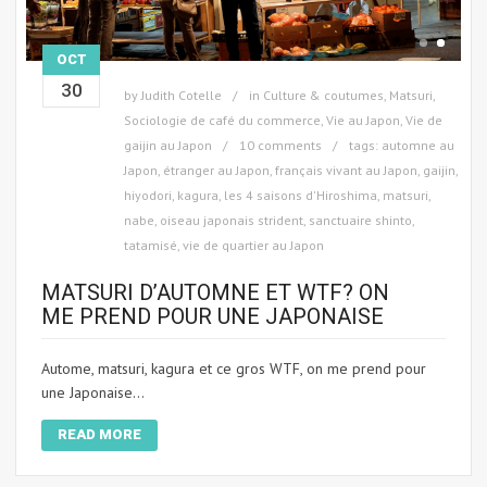
OCT
30
by
Judith Cotelle
in
Culture & coutumes
,
Matsuri
,
Sociologie de café du commerce
,
Vie au Japon
,
Vie de
gaijin au Japon
10 comments
tags:
automne au
Japon
,
étranger au Japon
,
français vivant au Japon
,
gaijin
,
hiyodori
,
kagura
,
les 4 saisons d'Hiroshima
,
matsuri
,
nabe
,
oiseau japonais strident
,
sanctuaire shinto
,
tatamisé
,
vie de quartier au Japon
MATSURI D’AUTOMNE ET WTF? ON
ME PREND POUR UNE JAPONAISE
Autome, matsuri, kagura et ce gros WTF, on me prend pour
une Japonaise...
READ MORE