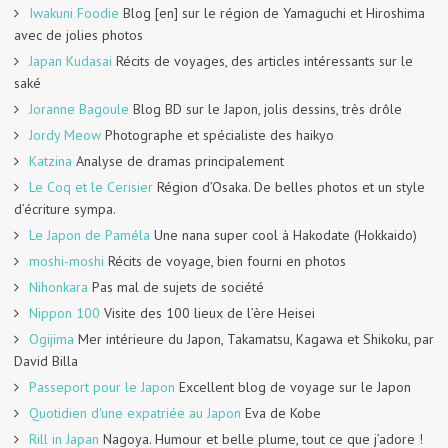
Iwakuni Foodie
Blog [en] sur le région de Yamaguchi et Hiroshima
avec de jolies photos
Japan Kudasai
Récits de voyages, des articles intéressants sur le
saké
Joranne Bagoule
Blog BD sur le Japon, jolis dessins, très drôle
Jordy Meow
Photographe et spécialiste des haikyo
Katzina
Analyse de dramas principalement
Le Coq et le Cerisier
Région d’Osaka. De belles photos et un style
d’écriture sympa.
Le Japon de Paméla
Une nana super cool à Hakodate (Hokkaido)
moshi-moshi
Récits de voyage, bien fourni en photos
Nihonkara
Pas mal de sujets de société
Nippon 100
Visite des 100 lieux de l’ère Heisei
Ogijima
Mer intérieure du Japon, Takamatsu, Kagawa et Shikoku, par
David Billa
Passeport pour le Japon
Excellent blog de voyage sur le Japon
Quotidien d'une expatriée au Japon
Eva de Kobe
Rill in Japan
Nagoya. Humour et belle plume, tout ce que j’adore !