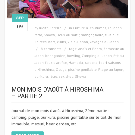
SEP
09
by
Judith Cotelle
in
Culture & coutumes
,
Le Japon
rétro, Showa
,
Lieux où sortir, manger, boire
,
Musique
,
Soirées, bars, clubs
,
Vie au Japon
,
Voyages au Japon
8 comments
tags:
Anaïs et Pedro
,
Barbecue au
Japon
,
beer garden
,
bowling
,
Camping au Japon
,
été au
Japon
,
feux d'artifice
,
Hamada
,
karaoke
,
les 4 saisons
d'Hiroshima
,
Osuga
,
piscine gonflable
,
Plage au Japon
,
purikura
,
rétro
,
sex shop
,
Showa
MON MOIS D’AOÛT À HIROSHIMA
– PARTIE 2
Journal de mon mois d'août à Hiroshima, 2ème partie :
camping, plage, purikura, piscine gonflable sur le toit de mon
immeuble, matsuri, beer garden, etc