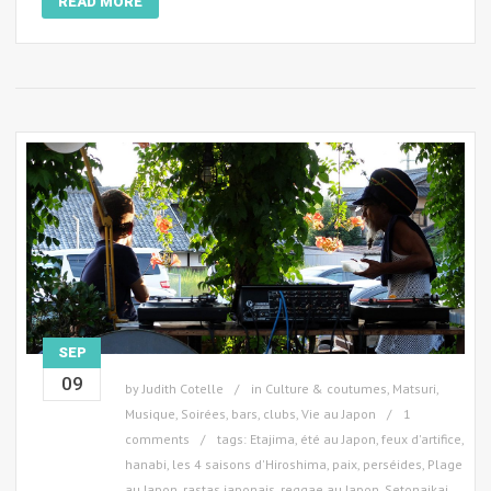
READ MORE
SEP
09
by
Judith Cotelle
in
Culture & coutumes
,
Matsuri
,
Musique
,
Soirées, bars, clubs
,
Vie au Japon
1
comments
tags:
Etajima
,
été au Japon
,
feux d'artifice
,
hanabi
,
les 4 saisons d'Hiroshima
,
paix
,
perséides
,
Plage
au Japon
,
rastas japonais
,
reggae au Japon
,
Setonaikai
,