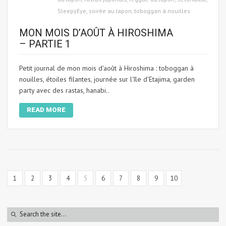
SleepyEye
,
soirée au Japon
,
toboggan à nouilles
MON MOIS D’AOÛT À HIROSHIMA
– PARTIE 1
Petit journal de mon mois d'août à Hiroshima : toboggan à
nouilles, étoiles filantes, journée sur l'île d'Etajima, garden
party avec des rastas, hanabi..
READ MORE
1
2
3
4
5
6
7
8
9
10