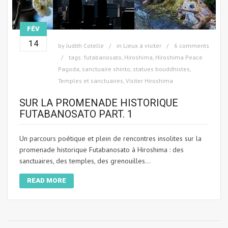
FÉV
14
by
Judith Cotelle
in
Lieux à visiter
6 comments
tags:
futabanosato
,
Hiroshima
,
Hiroshima Peace
Pagoda
,
sanctuaire shinto
,
statues bouddhistes
,
Temples et sanctuaires
,
Visiter Hiroshima
SUR LA PROMENADE HISTORIQUE
FUTABANOSATO PART. 1
Un parcours poétique et plein de rencontres insolites sur la
promenade historique Futabanosato à Hiroshima : des
sanctuaires, des temples, des grenouilles...
READ MORE