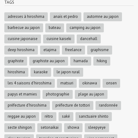
TAGS
adresses à hiroshima
anaïs et pedro
automne au japon
barbecue au japon
bateau
camping au japon
cuisine japonaise
cuisine kaiseki
dancehall
deep hiroshima
etajima
freelance
graphisme
graphiste
graphiste au japon
hamada
hiking
hiroshima
karaoke
le japon rural
les 4 saisons d'hiroshima
matsuri
okinawa
onsen
papys et mamies
photographie
plage au japon
préfecture d'hiroshima
préfecture de tottori
randonnée
reggae au japon
rétro
saké
sanctuaire shinto
secte shingon
setonaikai
showa
sleepyeye