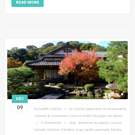
READ MORE
DÉC
09
by
Judith Cotelle
in
Cuisine japonaise et restaurants
,
Culture & coutumes
,
Lieux à visiter
,
Voyages au Japon
9 comments
tags:
automne au Japon
,
cuisine
kaiseki
,
feuilles d'érable
,
fugu
,
jardin japonais
,
Karato