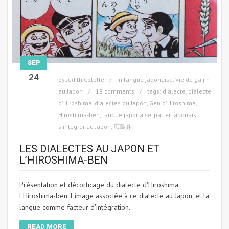
SEP
24
by
Judith Cotelle
in
langue japonaise
,
Vie de gaijin
au Japon
18 comments
tags:
dialecte
,
dialecte
d'Hiroshima
,
dialectes du Japon
,
Gen d'Hiroshima
,
Hiroshima-ben
,
langue japonaise
,
parler japonais
,
s'intégrer au Japon
,
広島弁
LES DIALECTES AU JAPON ET
L’HIROSHIMA-BEN
Présentation et décorticage du dialecte d'Hiroshima :
l'Hiroshima-ben. L'image associée à ce dialecte au Japon, et la
langue comme facteur d'intégration.
READ MORE