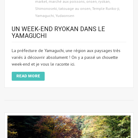
market
,
marché aux poissons
,
onsen
,
ryokan
,
Shimonoseki
,
tatouage au onsen
,
Temple Ruriko-ji
,
Yamaguchi
,
Yudaonsen
UN WEEK-END RYOKAN DANS LE
YAMAGUCHI
La préfecture de Yamaguchi, une région aux paysages très
variés à découvrir absolument ! On y a passé un chouette
week-end et je vous le raconte ici.
READ MORE