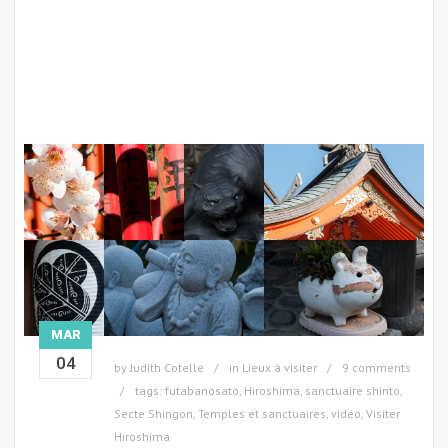
MAR
04
by
Judith Cotelle
in
Lieux à visiter
9 comments
tags:
futabanosato
,
Hiroshima
,
sanctuaire shinto
,
Secte Shingon
,
Temples et sanctuaires
,
vidéo
,
Visiter
Hiroshima