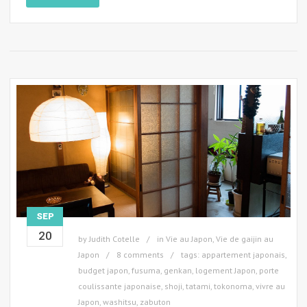
SEP
20
by
Judith Cotelle
in
Vie au Japon
,
Vie de gaijin au
Japon
8 comments
tags:
appartement japonais
,
budget japon
,
fusuma
,
genkan
,
logement Japon
,
porte
coulissante japonaise
,
shoji
,
tatami
,
tokonoma
,
vivre au
Japon
,
washitsu
,
zabuton