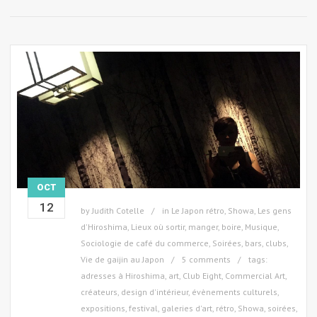
OCT
12
by
Judith Cotelle
in
Le Japon rétro, Showa
,
Les gens
d'Hiroshima
,
Lieux où sortir, manger, boire
,
Musique
,
Sociologie de café du commerce
,
Soirées, bars, clubs
,
Vie de gaijin au Japon
5 comments
tags:
adresses à Hiroshima
,
art
,
Club Eight
,
Commercial Art
,
créateurs
,
design d'intérieur
,
évènements culturels
,
expositions
,
festival
,
galeries d'art
,
rétro
,
Showa
,
soirées
,