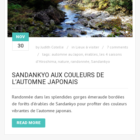
NOV
30
by
Judith Cotelle
in
Lieux à visiter
7 comments
tags:
automne au Japon
,
érables
,
les 4 saisons
d'Hiroshima
,
nature
,
randonnée
,
Sandankyo
SANDANKYO AUX COULEURS DE
L’AUTOMNE JAPONAIS
Randonnée dans les splendides gorges émeraude bordées
de forêts d’érables de Sandankyo pour profiter des couleurs
vibrantes de l’automne japonais.
READ MORE