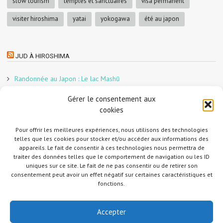
slow tourism
temples et sanctuaires
visa permanent
visiter hiroshima
yatai
yokogawa
été au japon
JUD À HIROSHIMA
Randonnée au Japon : Le lac Mashū
Le marché aux poissons nocturne d’Hiroshima
Gérer le consentement aux
En direct sur Adobe France !
cookies
Graphiste freelance au Japon pour la 3e année
Un café et des cabanes dans la forêt
Pour offrir les meilleures expériences, nous utilisons des technologies
telles que les cookies pour stocker et/ou accéder aux informations des
Slow Tourism à Tomo-no-Ura
appareils. Le fait de consentir à ces technologies nous permettra de
Slow tourism à Onomichi
traiter des données telles que le comportement de navigation ou les ID
uniques sur ce site. Le fait de ne pas consentir ou de retirer son
Randonnée au Japon : Le Mont Daisen
consentement peut avoir un effet négatif sur certaines caractéristiques et
Randonnée au Japon : Le Mont Misen
fonctions.
Randonnée au Japon : Le Mont Shirakiyama
Accepter