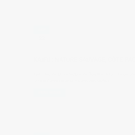
SEP
22
by
Judith Cotelle
in
Lieux à visiter
,
Voyages 
Tokushima
KAIFU : NATURE SAUVAGE, CÔTE PA
Kaifu, sud de la préfecture de Tokushima sur l'île de Shik
l'océan Pacifique et le paradis des surfers.
READ MORE