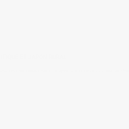
au Japon
4 comments
tags:
Airbnb
,
Kaifu
,
le Japon rural
,
ramen
,
Shikoku
,
su
CIFIQUE ET JAPON RURAL
oku. Hors des sentiers battus : le Japon rural, la nature luxuriante, les côte