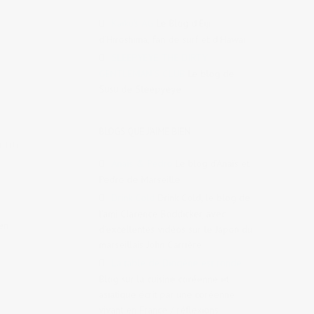
Kaiko's AG
Le Blog d’Eiji
d’Hiroshima, fan de surf et d’Hawaï
SLEEPYEYE THE DIRTY
GENTLEMAN'S CLUB
Le blog de
Susu de Sleepyeye
BLOGS QUE J'AIME BIEN
LPTN1
,
Anaïs & Pedro
Le blog d’Anaïs et
Pedro de Marseille
Drink Cold
Drink Cold, le blog de
l’ami Clarence Boddicker, avec
en
d’excellentes vidéos sur le Japon du
marseillais John Carrière
La table de Diogène est ronde
Blog sur la cuisine coréenne et
asiatique écrit par une coréenne
vivant en France / réflexions