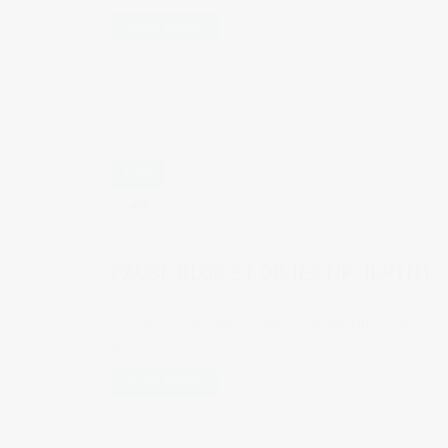
READ MORE
NOV
23
by
Judith Cotelle
in
langue japonaise
,
Vie d
kanjis
,
kumon
,
SRS
,
WaniKani
PAUSE BLOG ET OBJECTIF JLPTN1
Un point sur ma relation avec la langue japonaise, com
juillet 2018.
READ MORE