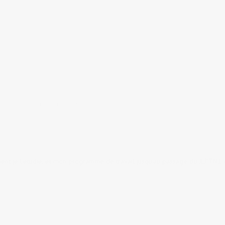
e gaijin au Japon
17 comments
tags:
apprendre le Japonais
,
autodidacte
,
J
ment je l'étudie, et mon programme de travail jusqu'au passage du JLPTN1 