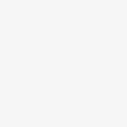
Visite d'un quartier de logements sociaux à Hiroshima.
READ MORE
NOV
17
by
Judith Cotelle
in
Graphic design
,
Travaill
Hiroshima
,
française au Japon
,
freelance
,
graphi
VIE AU JAPON POUR TOUJOURS ? LE
Obtenir le visa permanent au Japon, Mes joies, mes doute
devenir freelance.
READ MORE