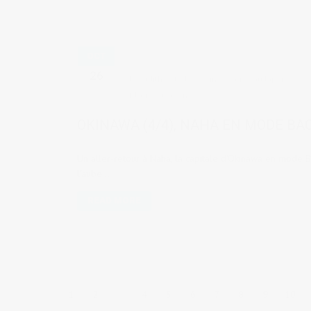
OCT
26
by
Judith Cotelle
in
Voyages au Japon
0
Plage au Japon
OKINAWA (4/4), NAHA EN MODE BA
Un aller-retour à Naha, la capitale d'Okinawa en mode Ba
l'aube...
READ MORE
1
2
3
4
5
6
7
8
9
10