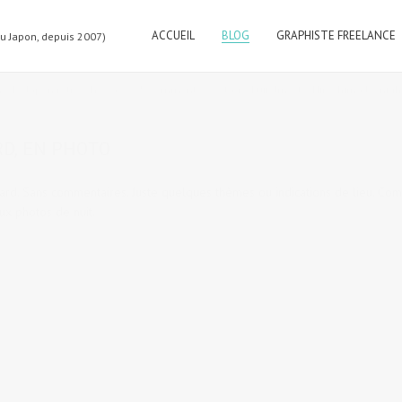
ACCUEIL
BLOG
GRAPHISTE FREELANCE
au Japon, depuis 2007)
me
,
Le Japon rétro, Showa
5 comments
tags:
Fujifilm x-t2
,
Hiroshima by nigh
D, EN PHOTO
ard. Sans commentaires. Juste quelques thèmes ou indications de lieu. C
ux photos de nuit.