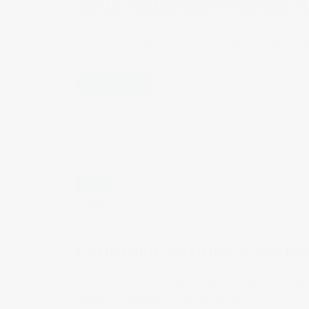
SUR LA PROMENADE HISTORIQUE F
3e et dernier segment de la promenade historique Futab
Fudo-in.
READ MORE
JAN
28
by
Judith Cotelle
in
Graphic design
,
Travaill
Japon
,
portfolio
,
visa permanent
LA FIN D’UNE AVENTURE & DEVENI
A l'approche de la fermeture inattendue de l'agence de 
l'aventure freelance et vous raconte tout ça.