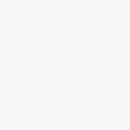
au Japon : Le lac Mashū
Patrick
dans
Randonnée au Japon
: Le lac Mashū
Judith Cotelle
dans
Slow tourism
à Onomichi
rf
,
# UTILE
GetHiroshima
Infos pratiques,
s de
évènements, expo, adresses à
Hiroshima.
Hiroshima Safari
Pour visiter
Hiroshima de manière originale
Jipangu | Blogs et Vlogs Japon
Découvrez les articles et les vidéos
sur le Japon à travers une carte.
Ma carte personnelle sur
Jipangu.fr
Les destinations dont j’ai