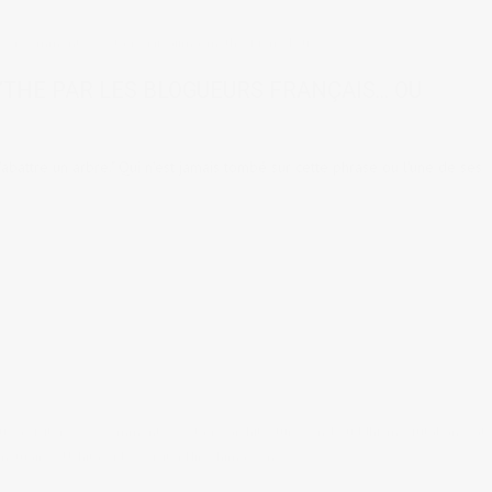
24 comments
tags:
Miyajima
,
mythe
,
Pierre Loti
YTHE PAR LES BLOGUEURS FRANÇAIS… OU
 d'abattre un arbre." Qui n'est jamais tombé sur cette phrase ou l'une de ses
ux à visiter
2 comments
tags:
architecture zen
,
bouddhisme
,
futabanosat
nctuaires
,
Ushita
,
vidéo
,
Visiter Hiroshima
,
zen