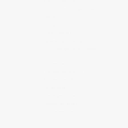
Lieux à visiter
(34)
ce
,
Lieux où sortir, manger, boire
(29)
Matsuri
(8)
Musique
(16)
Randonnée au Japon
(5)
Recettes de cuisine japonaise
(1)
Sociologie de café du commerce
(13)
Soirées, bars, clubs
(18)
Travailler au Japon
(13)
Uncategorized
(1)
Vie au Japon
(26)
Vie de gaijin au Japon
(15)
e
,
deep
Voyages au Japon
(17)
Voyages en Asie
(1)