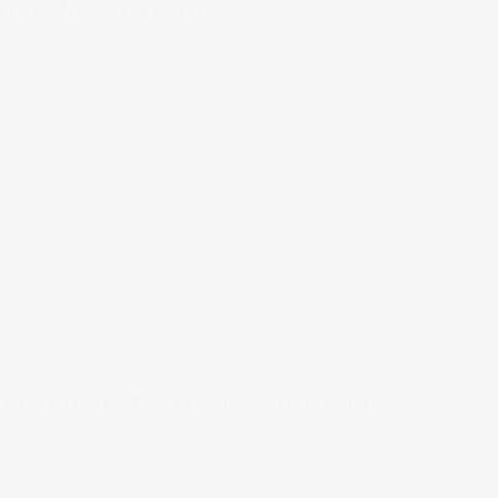
UTABANOSATO PART.3
anosato dans l'arrondissement est d'Hiroshima : du village d'Ushita au te
er au Japon
,
Vie de gaijin au Japon
24 comments
tags:
freelance
,
graphiste
R GRAPHISTE FREELANCE AU JAPON
graphisme pour laquelle j'ai travaillé 5 ans à Hiroshima, je me lance dans