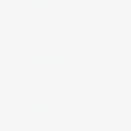
JUIL
28
by
Judith Cotelle
in
Culture & coutumes
MIYAJIMA ET LA CRÉATION D’UN M
PRESQUE
"Miyajima, l'île où il est interdit de naître, de mourir ou
variantes en se renseignant sur Miyajima ?
READ MORE
FÉV
10
by
Judith Cotelle
in
Culture & coutumes
,
Lie
Shingon
,
temple
,
Temple Fudo-in
,
Temples et sa