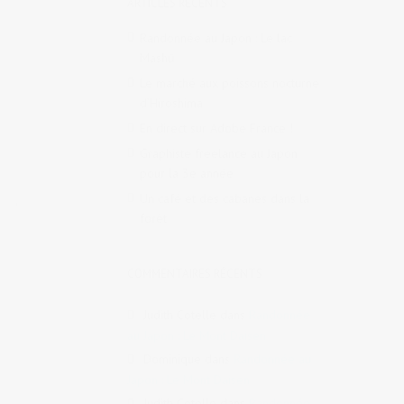
ARTICLES RÉCENTS
Randonnée au Japon : Le lac
Mashū
Le marché aux poissons nocturne
d’Hiroshima
En direct sur Adobe France !
Graphiste freelance au Japon
pour la 3e année
Un café et des cabanes dans la
es à
forêt
COMMENTAIRES RÉCENTS
Judith Cotelle
dans
Randonnée
au Japon : Le Mont Daisen
Dominique
dans
Randonnée au
Japon : Le Mont Daisen
Judith Cotelle
dans
Randonnée