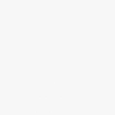
Mon portfolio sur Behance
Mes
travaux en tant que graphiste
Mon SoundCloud
Mes mixs
mple
Nininbaori Hiroshima
Le studio de
design graphique dans lequel je
travaillais
ARTISTES D'HIROSHIMA
IC4 Design
Collectif
d’illustrateurs et graphistes
d’Hiroshima internationalement
reconnus
 au
Ruminz
Illustratrice à Hiroshima
SUIKO
Graffeur d’Hiroshima
internationalement reconnu
BLOGS DE JAPONAIS