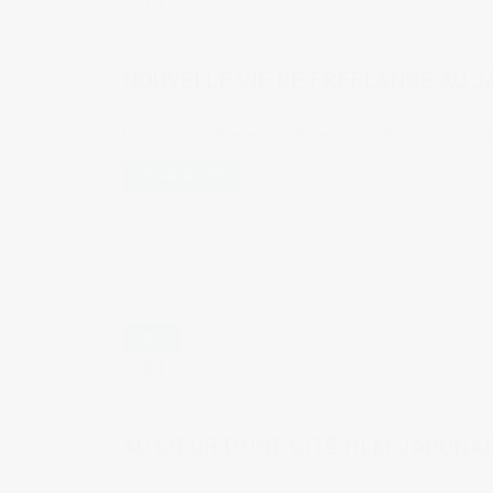
15
by
Judith Cotelle
in
Graphic design
,
Travaill
graphiste
,
graphiste au Japon
,
visa permanent
NOUVELLE VIE DE FREELANCE AU J
Mon parcours étapes par étapes pour devenir graphiste
READ MORE
DÉC
29
by
Judith Cotelle
in
Architecture & Urbanis
Hiroshima
,
Hiroshima
,
Histoire
,
urbanisme
AU CŒUR D’UNE CITÉ HLM JAPONA