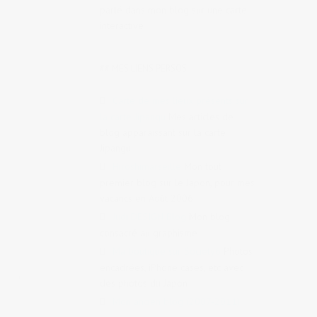
parlé dans mon blog sur une carte
interactive
## MES LIENS PERSOS
Carte de mes lieux présents sur
la carte Jipangu
Mes articles de
blog apparaissant sur la carte
Jipangu
Hiroshimarseille
Mon tout
premier blog sur le Japon, pour mes
vacancs en Août 2006
Judi DESIGN Blog
Mon blog
consacré au graphisme
Ma boutique sur Society6
Photos
encadrées, iPhone cases, etc avec
o
,
Secte
des photos du Japon
Mon ancien blog (2007-2011)