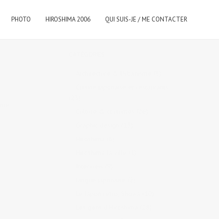
PHOTO
HIROSHIMA 2006
QUI SUIS-JE / ME CONTACTER
t
,
CATÉGORIES
Architecture & Urbanisme
(3)
Cuisine japonaise et restaurants
(23)
omme
Culture & coutumes
(26)
Graphic design
(13)
Hiroshima
(6)
Hiroshima la ville
(1)
Interview
(9)
langue japonaise
(2)
Le Japon rétro, Showa
(10)
Les gens d'Hiroshima
(28)