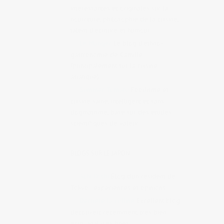
intéressantes et originales sur la
nourriture, philosophie de la cuisine,
talent d’écriture et humour.
Le Manger
Le blog d’éthno-
gastronomie de Camille
onais
,
(principalement sur la cuisine
asiatique)
Summer Tomato
Foodisme et
cuisine saine, intelligent et sans
dogmatisme, basé sur des études
scientifiques de valeur.
BLOGS SUR LE JAPON
Achi Kochi
Blog d’un résident de
Tokyo : expériences et opinions
Derrière la colline
Excellent blog
découvert récemment, très bien
écrit, analyses fines