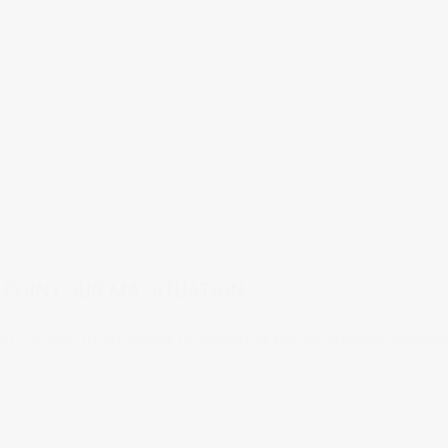
er au Japon
,
Vie au Japon
,
Vie de gaijin au Japon
17 comments
tags:
adress
ste au Japon
,
JLPTN1
,
visa permanent
 POINT SUR MA SITUATION
s... Le point sur ma situation personnelle en tant que graphiste souhaitant