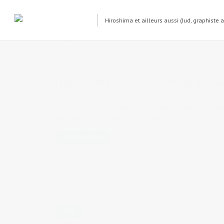
Hiroshima et ailleurs aussi (Jud, graphiste 
SEP
04
by
Judith Cotelle
in
Architecture & Urbanis
photographie
,
rétro
HIROSHIMA À TRAVERS MON REGAR
L'idée est de vous montrer Hiroshima à travers mon reg
d'habitude, une grande part est faite au Japon rétro et a
READ MORE
JUIN