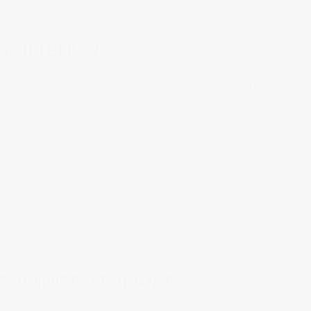
er au Japon
,
Vie au Japon
,
Vie de gaijin au Japon
2 comments
tags:
freelan
APON, LE BILAN
 freelance au Japon après avoir appris la fermeture de mon entreprise.
me
,
Le Japon rétro, Showa
14 comments
tags:
architecture
,
Bombe atomiqu
ISE UNIQUE ET ÉTONNANTE