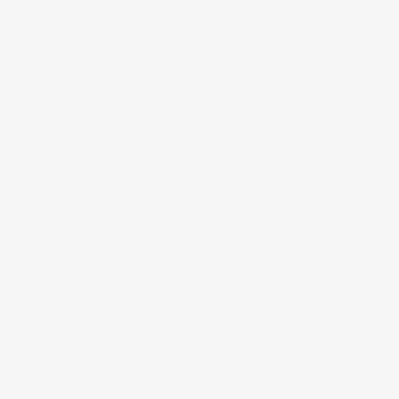
 comments
tags:
Anaïs et Pedro
,
marché
,
Naha
,
Okinawa
,
papys et mamies jap
CRI
cri. Petit marché avec pépés assis à des tables en formica et fête jusqu'à