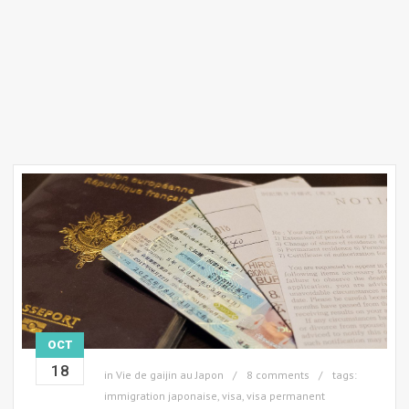
OCT
18
in
Vie de gaijin au Japon
8 comments
tags:
immigration japonaise
,
visa
,
visa permanent