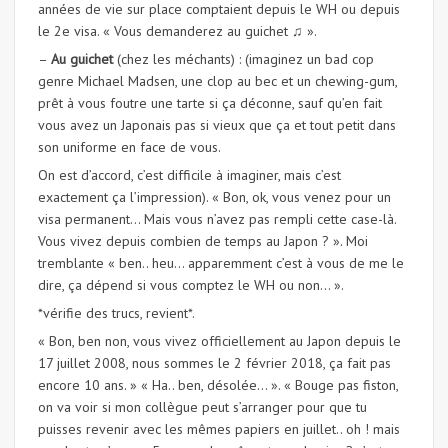
années de vie sur place comptaient depuis le WH ou depuis
le 2e visa. « Vous demanderez au guichet ♫ ».
–
Au guichet
(chez les méchants) : (imaginez un bad cop
genre Michael Madsen, une clop au bec et un chewing-gum,
prêt à vous foutre une tarte si ça déconne, sauf qu’en fait
vous avez un Japonais pas si vieux que ça et tout petit dans
son uniforme en face de vous.
On est d’accord, c’est difficile à imaginer, mais c’est
exactement ça l’impression). « Bon, ok, vous venez pour un
visa permanent… Mais vous n’avez pas rempli cette case-là.
Vous vivez depuis combien de temps au Japon ? ». Moi
tremblante « ben.. heu… apparemment c’est à vous de me le
dire, ça dépend si vous comptez le WH ou non… ».
*vérifie des trucs, revient*.
« Bon, ben non, vous vivez officiellement au Japon depuis le
17 juillet 2008, nous sommes le 2 février 2018, ça fait pas
encore 10 ans. » « Ha.. ben, désolée… ». « Bouge pas fiston,
on va voir si mon collègue peut s’arranger pour que tu
puisses revenir avec les mêmes papiers en juillet.. oh ! mais