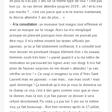
en plus tu n’as pas 5 ans sur le même type de visa ? c’est pas
bon ça… tu vas devoir attendre jusqu’en 2019… oh ! et tu n’es
pas mariée ?… c’est con parce que si tu te maries maintenant,
tu devras attendre 3 ans de plus…. »
–
À la consultation
: un monsieur tout maigre, tout efféminé et
avec un masque sur le visage. Alors lui m’a réexpliqué
presque en pleurant pourquoi mon dossier ne pouvait pas
être reçu. Il m’a même montré les textes officiels (en
japonais.. je lui ai fait totalement confiance). Il a consulté tout
mon dossier en ponctuant chaque élément d’un « ha ouaaaii,
hmmmm, oooh très bien ! » pareil quand il a lu ma lettre de
motivation en parcourant les lignes avec son doigt. Il m’a fait
plein de fausses surprises en me disant « attendez ! je vais
vérifier un truc ! ». Ce coup-ci imaginez la voix d’Yves Saint
Laurent mais en japonais : « nan mais… nan mais oooh ! mais
quel dommage ! Ça tiendrait qu’à moi je vous le donnerai sur
le champ ce visa, c’est à des gens comme vous que je veux
le donner, mais là non, si je fais passer ce dossier il sera
refusé directement. Pis voilà, y a pas les 5 ans sur le même
visa, ça fait beaucoup… Bon ben revenez après le 17 juillet,