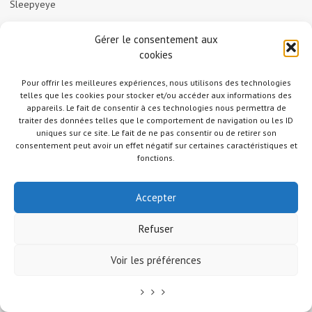
Sleepyeye
Gérer le consentement aux
BLOGS QUE J'AIME BIEN
cookies
Anaïs & Pedro
Le blog d’Anaïs et Pedro de Marseille
Pour offrir les meilleures expériences, nous utilisons des technologies
Drink Cold
Drink Cold, le blog de l’ami Clarence Boddicker, avec
telles que les cookies pour stocker et/ou accéder aux informations des
appareils. Le fait de consentir à ces technologies nous permettra de
d’excellentes vidéos sur le Japon du marseillais John Carrière
traiter des données telles que le comportement de navigation ou les ID
La table de Diogène est ronde
Blog sur la cuisine coréenne et
uniques sur ce site. Le fait de ne pas consentir ou de retirer son
asiatique écrit par une coréenne vivant en France / réflexions
consentement peut avoir un effet négatif sur certaines caractéristiques et
fonctions.
intéressantes et originales sur la nourriture, philosophie de la cuisine,
talent d’écriture et humour.
Le Manger
Le blog d’éthno-gastronomie de Camille
Accepter
(principalement sur la cuisine asiatique)
Summer Tomato
Foodisme et cuisine saine, intelligent et sans
Refuser
dogmatisme, basé sur des études scientifiques de valeur.
Voir les préférences
BLOGS SUR LE JAPON