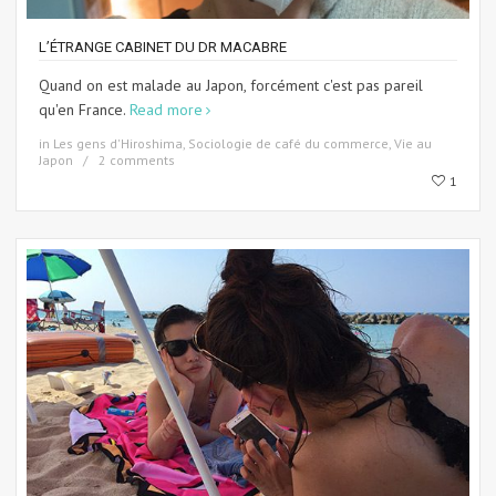
L’ÉTRANGE CABINET DU DR MACABRE
Quand on est malade au Japon, forcément c'est pas pareil
qu'en France.
Read more
in
Les gens d'Hiroshima
,
Sociologie de café du commerce
,
Vie au
Japon
2 comments
1