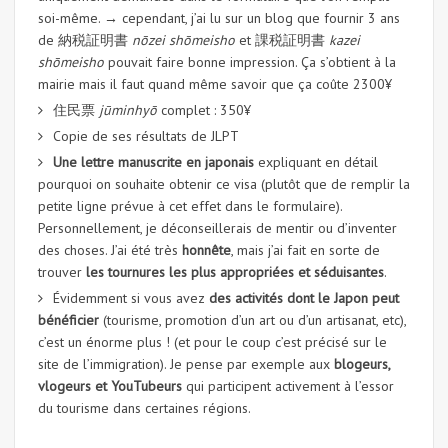
soi-même. → cependant, j’ai lu sur un blog que fournir 3 ans
de 納税証明書
nōzei shōmeisho
et 課税証明書
kazei
shōmeisho
pouvait faire bonne impression. Ça s’obtient à la
mairie mais il faut quand même savoir que ça coûte 2300¥
住民票
jūminhyō
complet : 350¥
Copie de ses résultats de JLPT
Une lettre manuscrite en japonais
expliquant en détail
pourquoi on souhaite obtenir ce visa (plutôt que de remplir la
petite ligne prévue à cet effet dans le formulaire).
Personnellement, je déconseillerais de mentir ou d’inventer
des choses. J’ai été très
honnête
, mais j’ai fait en sorte de
trouver
les tournures les plus appropriées et séduisantes
.
Évidemment si vous avez
des activités dont le Japon peut
bénéficier
(tourisme, promotion d’un art ou d’un artisanat, etc),
c’est un énorme plus ! (et pour le coup c’est précisé sur le
site de l’immigration). Je pense par exemple aux
blogeurs,
vlogeurs et YouTubeurs
qui participent activement à l’essor
du tourisme dans certaines régions.