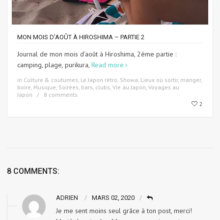
MON MOIS D’AOÛT À HIROSHIMA – PARTIE 2
Journal de mon mois d'août à Hiroshima, 2ème partie :
camping, plage, purikura,
Read more
in
Culture & coutumes
,
Le Japon rétro, Showa
,
Lieux où sortir, manger,
boire
,
Musique
,
Soirées, bars, clubs
,
Vie au Japon
,
Voyages au
Japon
8 comments
2
8 COMMENTS:
ADRIEN
MARS 02, 2020
Je me sent moins seul grâce à ton post, merci!