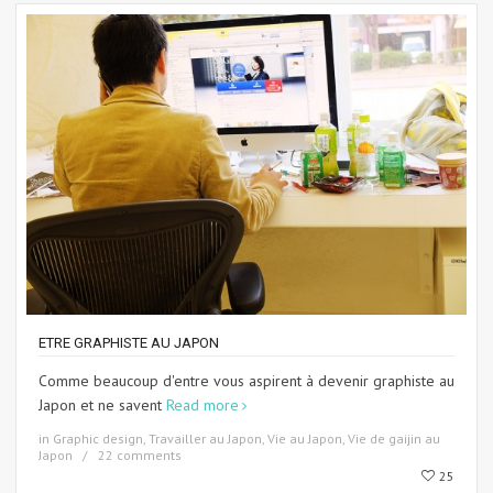
ETRE GRAPHISTE AU JAPON
Comme beaucoup d'entre vous aspirent à devenir graphiste au
Japon et ne savent
Read more
in
Graphic design
,
Travailler au Japon
,
Vie au Japon
,
Vie de gaijin au
Japon
22 comments
25