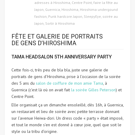
adresses à Hiroshima
,
Centre Point
,
faire la fête au
Japon
,
Guernica
,
Hiroshima
,
Hiroshima undergound
fashion
,
Punk hardcore Japon
,
SleepyEye
,
soirée au
Japon
,
Sortir à Hiroshima
FÊTE ET GALERIE DE PORTRAITS
DE GENS D’HIROSHIMA
TAMA HEADSALON 5TH ANNIVERSARY PARTY
Cette fois-ci, très peu de bla bla, juste une galerie de
portraits de gens d’Hiroshima, prise à l’occasion de la soirée
des 5 ans du
salon de coiffure de mon amie Tama
, à
Guernica (c’est là où on avait fait
la soirée Gilles Peterson
) et
Centre Point.
Elle organisait ça un dimanche ensoleillé, dès 16h, à Guernica,
un restaurant et lieu de soirée avec petite terrasse donnant
sur l’avenue Heiwa-dori. Un dress code « party » était imposé,
et tout le monde s’en est donné à cœur joie, quel que soit le
style ou la tribu d’origine.