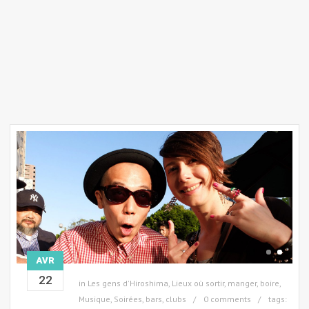
AVR
22
in
Les gens d'Hiroshima
,
Lieux où sortir, manger, boire
,
Musique
,
Soirées, bars, clubs
0 comments
tags: