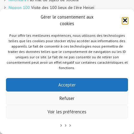
Nippon 100
Visite des 100 lieux de l’ère Heisei
Ogijima
Mer intérieure du Japon, Takamatsu, Kagawa et Shikoku, par
Gérer le consentement aux
David Billa
cookies
Passeport pour le Japon
Excellent blog de voyage sur le Japon
Pour offrir les meilleures expériences, nous utilisons des technologies
Quotidien d'une expatriée au Japon
Eva de Kobe
telles que les cookies pour stocker et/ou accéder aux informations des
Rill in Japan
Nagoya. Humour et belle plume, tout ce que j’adore !
appareils. Le fait de consentir à ces technologies nous permettra de
traiter des données telles que le comportement de navigation ou les ID
Tabi2
Critiques de cinéma, animé, litterature et d’émissions de télé
uniques sur ce site. Le fait de ne pas consentir ou de retirer son
japonais
consentement peut avoir un effet négatif sur certaines caractéristiques et
Tanukitsuneko
Magnifiques photos
fonctions.
Une fourmi à Tokyo
Malgré le titre ça semble se passer à Kyoto.
Des sujets originaux et des entretiens avec des Japonais.
Accepter
Your Hero Dies Today
Le blog de Senbei (plein de sujets
différents donc difficile d’en faire un résumé mais c’est très bien,
Refuser
lisez !)
Voir les préférences
ARCHIVES
janvier 2023