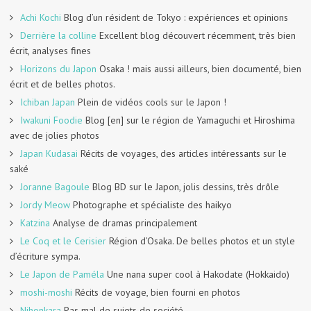
Achi Kochi
Blog d’un résident de Tokyo : expériences et opinions
Derrière la colline
Excellent blog découvert récemment, très bien
écrit, analyses fines
Horizons du Japon
Osaka ! mais aussi ailleurs, bien documenté, bien
écrit et de belles photos.
Ichiban Japan
Plein de vidéos cools sur le Japon !
Iwakuni Foodie
Blog [en] sur le région de Yamaguchi et Hiroshima
avec de jolies photos
Japan Kudasai
Récits de voyages, des articles intéressants sur le
saké
Joranne Bagoule
Blog BD sur le Japon, jolis dessins, très drôle
Jordy Meow
Photographe et spécialiste des haikyo
Katzina
Analyse de dramas principalement
Le Coq et le Cerisier
Région d’Osaka. De belles photos et un style
d’écriture sympa.
Le Japon de Paméla
Une nana super cool à Hakodate (Hokkaido)
moshi-moshi
Récits de voyage, bien fourni en photos
Nihonkara
Pas mal de sujets de société