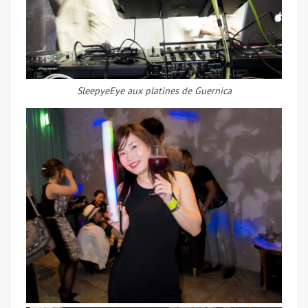
SleepyeEye aux platines de Guernica