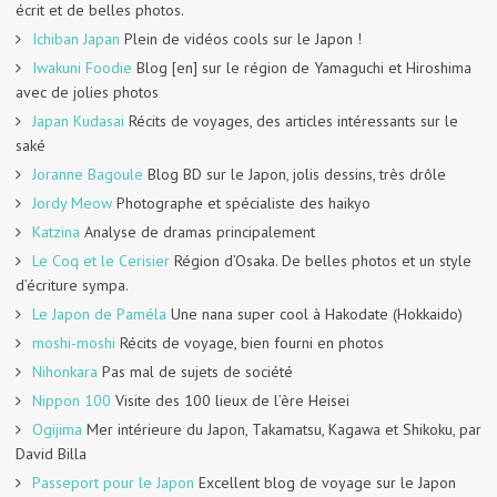
écrit et de belles photos.
Ichiban Japan
Plein de vidéos cools sur le Japon !
Iwakuni Foodie
Blog [en] sur le région de Yamaguchi et Hiroshima
avec de jolies photos
Japan Kudasai
Récits de voyages, des articles intéressants sur le
saké
Joranne Bagoule
Blog BD sur le Japon, jolis dessins, très drôle
Jordy Meow
Photographe et spécialiste des haikyo
Katzina
Analyse de dramas principalement
Le Coq et le Cerisier
Région d’Osaka. De belles photos et un style
d’écriture sympa.
Le Japon de Paméla
Une nana super cool à Hakodate (Hokkaido)
moshi-moshi
Récits de voyage, bien fourni en photos
Nihonkara
Pas mal de sujets de société
Nippon 100
Visite des 100 lieux de l’ère Heisei
Ogijima
Mer intérieure du Japon, Takamatsu, Kagawa et Shikoku, par
David Billa
Passeport pour le Japon
Excellent blog de voyage sur le Japon