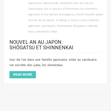
japonaise
,
hatsumode
,
iwaibashi
,
Jour de l'an au
Sanctuaire
,
les 4 saisons d'Hiroshima
,
les hommes
japonais et les tâches ménagères
,
mochi étouffe-pépé
,
nouvel an au Japon
,
o-mikuji
,
o-sechi
,
o-zoni
,
parents
japonais
,
sanctuaire
,
shinnenkai
,
shogatsu
,
sukiyaki
,
toso
,
yakudoshi
,
Yatai
NOUVEL AN AU JAPON :
SHŌGATSU ET SHINNENKAI
Jour de l'an dans une famille japonaise, visite au sanctuaire,
vie secrète des yatai, les shinnenkai..
READ MORE