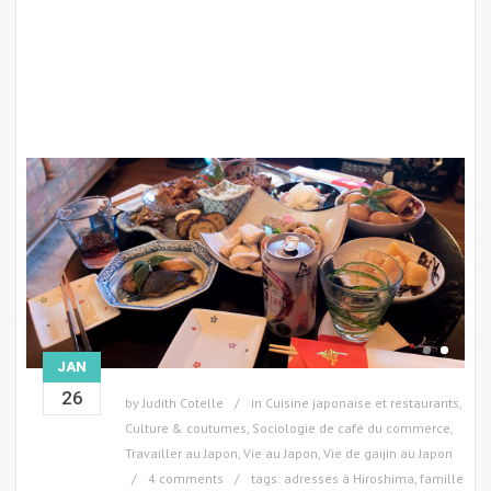
JAN
26
by
Judith Cotelle
in
Cuisine japonaise et restaurants
,
Culture & coutumes
,
Sociologie de café du commerce
,
Travailler au Japon
,
Vie au Japon
,
Vie de gaijin au Japon
4 comments
tags:
adresses à Hiroshima
,
famille