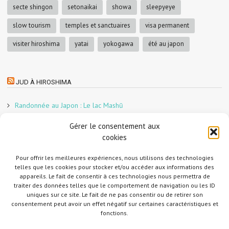
secte shingon
setonaikai
showa
sleepyeye
slow tourism
temples et sanctuaires
visa permanent
visiter hiroshima
yatai
yokogawa
été au japon
JUD À HIROSHIMA
Randonnée au Japon : Le lac Mashū
Le marché aux poissons nocturne d’Hiroshima
Gérer le consentement aux
En direct sur Adobe France !
cookies
Graphiste freelance au Japon pour la 3e année
Pour offrir les meilleures expériences, nous utilisons des technologies
Un café et des cabanes dans la forêt
telles que les cookies pour stocker et/ou accéder aux informations des
Slow Tourism à Tomo-no-Ura
appareils. Le fait de consentir à ces technologies nous permettra de
Slow tourism à Onomichi
traiter des données telles que le comportement de navigation ou les ID
uniques sur ce site. Le fait de ne pas consentir ou de retirer son
Randonnée au Japon : Le Mont Daisen
consentement peut avoir un effet négatif sur certaines caractéristiques et
Randonnée au Japon : Le Mont Misen
fonctions.
Randonnée au Japon : Le Mont Shirakiyama