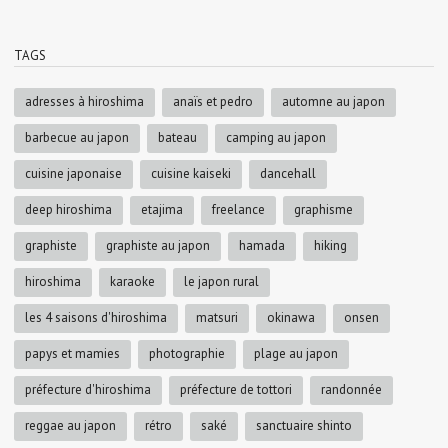
TAGS
adresses à hiroshima
anaïs et pedro
automne au japon
barbecue au japon
bateau
camping au japon
cuisine japonaise
cuisine kaiseki
dancehall
deep hiroshima
etajima
freelance
graphisme
graphiste
graphiste au japon
hamada
hiking
hiroshima
karaoke
le japon rural
les 4 saisons d'hiroshima
matsuri
okinawa
onsen
papys et mamies
photographie
plage au japon
préfecture d'hiroshima
préfecture de tottori
randonnée
reggae au japon
rétro
saké
sanctuaire shinto