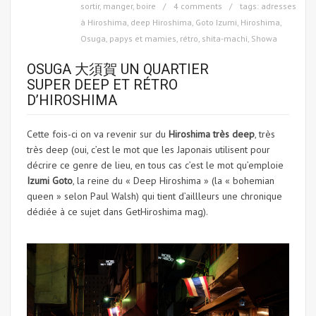
sortir, manger, boire
4 comments
tags:
adresses
à Hiroshima
,
deep Hiroshima
,
Goto Izumi
,
Hiroshima
,
Osuga
,
papys et mamies
,
rétro
,
shita-machi
,
Showa
OSUGA 大須賀 UN QUARTIER
SUPER DEEP ET RÉTRO
D’HIROSHIMA
Cette fois-ci on va revenir sur du
Hiroshima très deep
, très
très deep (oui, c’est le mot que les Japonais utilisent pour
décrire ce genre de lieu, en tous cas c’est le mot qu’emploie
Izumi Goto
, la reine du « Deep Hiroshima » (la « bohemian
queen » selon Paul Walsh) qui tient d’aillleurs une chronique
dédiée à ce sujet dans GetHiroshima mag).