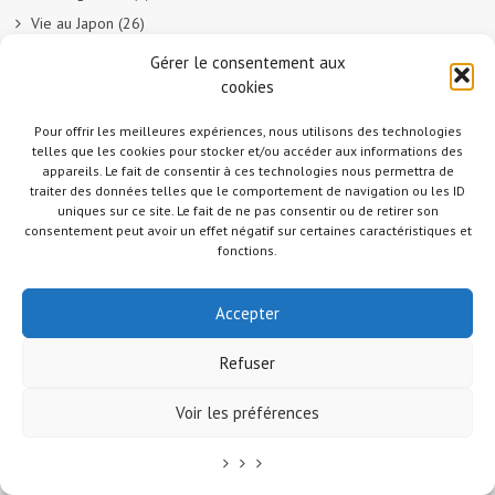
Vie au Japon
(26)
Vie de gaijin au Japon
(15)
Gérer le consentement aux
Voyages au Japon
(17)
cookies
Voyages en Asie
(1)
Pour offrir les meilleures expériences, nous utilisons des technologies
telles que les cookies pour stocker et/ou accéder aux informations des
appareils. Le fait de consentir à ces technologies nous permettra de
ARTICLES RÉCENTS
traiter des données telles que le comportement de navigation ou les ID
uniques sur ce site. Le fait de ne pas consentir ou de retirer son
Randonnée au Japon : Le lac Mashū
consentement peut avoir un effet négatif sur certaines caractéristiques et
fonctions.
Le marché aux poissons nocturne d’Hiroshima
En direct sur Adobe France !
Accepter
Graphiste freelance au Japon pour la 3e année
Un café et des cabanes dans la forêt
Refuser
Voir les préférences
COMMENTAIRES RÉCENTS
Judith Cotelle
dans
Randonnée au Japon : Le Mont Daisen