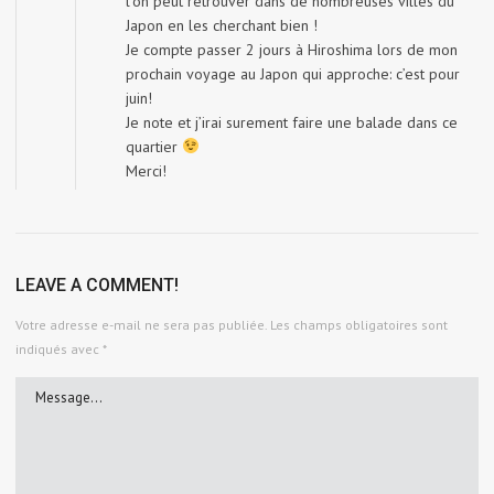
l’on peut retrouver dans de nombreuses villes du
Japon en les cherchant bien !
Je compte passer 2 jours à Hiroshima lors de mon
prochain voyage au Japon qui approche: c’est pour
juin!
Je note et j’irai surement faire une balade dans ce
quartier
Merci!
LEAVE A COMMENT!
Votre adresse e-mail ne sera pas publiée.
Les champs obligatoires sont
indiqués avec
*