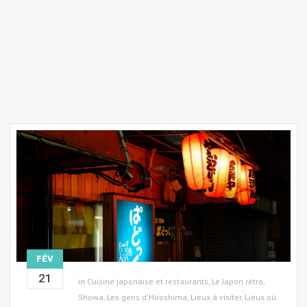
FÉV
21
in
Cuisine japonaise et restaurants
,
Le Japon rétro,
Showa
,
Les gens d'Hiroshima
,
Lieux à visiter
,
Lieux où