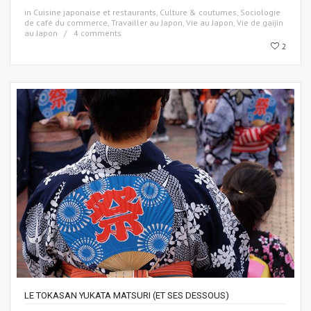
in
Cuisine japonaise et restaurants
,
Culture & coutumes
,
Sociologie
de café du commerce
,
Travailler au Japon
,
Vie au Japon
,
Vie de gaijin
au Japon
4 comments
2
LE TOKASAN YUKATA MATSURI (ET SES DESSOUS)