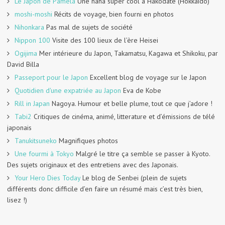
Le Japon de Paméla
Une nana super cool à Hakodate (Hokkaido)
moshi-moshi
Récits de voyage, bien fourni en photos
Nihonkara
Pas mal de sujets de société
Nippon 100
Visite des 100 lieux de l’ère Heisei
Ogijima
Mer intérieure du Japon, Takamatsu, Kagawa et Shikoku, par
David Billa
Passeport pour le Japon
Excellent blog de voyage sur le Japon
Quotidien d'une expatriée au Japon
Eva de Kobe
Rill in Japan
Nagoya. Humour et belle plume, tout ce que j’adore !
Tabi2
Critiques de cinéma, animé, litterature et d’émissions de télé
japonais
Tanukitsuneko
Magnifiques photos
Une fourmi à Tokyo
Malgré le titre ça semble se passer à Kyoto.
Des sujets originaux et des entretiens avec des Japonais.
Your Hero Dies Today
Le blog de Senbei (plein de sujets
différents donc difficile d’en faire un résumé mais c’est très bien,
lisez !)