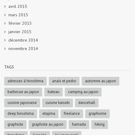
avril 2015
mars 2015
février 2015
janvier 2015
décembre 2014
novembre 2014
TAGS
adresses à hiroshima
anaïs et pedro
automne au japon
barbecue au japon
bateau
camping au japon
cuisine japonaise
cuisine kaiseki
dancehall
deep hiroshima
etajima
freelance
graphisme
graphiste
graphiste au japon
hamada
hiking