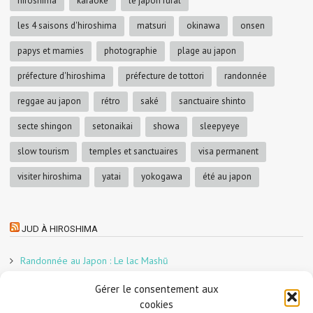
hiroshima
karaoke
le japon rural
les 4 saisons d'hiroshima
matsuri
okinawa
onsen
papys et mamies
photographie
plage au japon
préfecture d'hiroshima
préfecture de tottori
randonnée
reggae au japon
rétro
saké
sanctuaire shinto
secte shingon
setonaikai
showa
sleepyeye
slow tourism
temples et sanctuaires
visa permanent
visiter hiroshima
yatai
yokogawa
été au japon
JUD À HIROSHIMA
Randonnée au Japon : Le lac Mashū
Le marché aux poissons nocturne d’Hiroshima
Gérer le consentement aux
En direct sur Adobe France !
cookies