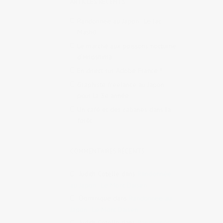
ARTICLES RÉCENTS
Randonnée au Japon : Le lac
Mashū
Le marché aux poissons nocturne
d’Hiroshima
En direct sur Adobe France !
Graphiste freelance au Japon
pour la 3e année
Un café et des cabanes dans la
forêt
COMMENTAIRES RÉCENTS
Judith Cotelle
dans
Randonnée
au Japon : Le Mont Daisen
Dominique
dans
Randonnée au
Japon : Le Mont Daisen
Judith Cotelle
dans
Randonnée