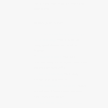
parlé dans mon blog sur une carte
interactive
## MES LIENS PERSOS
Carte de mes lieux présents sur
la carte Jipangu
Mes articles de
blog apparaissant sur la carte
Jipangu
Hiroshimarseille
Mon tout
premier blog sur le Japon, pour mes
vacancs en Août 2006
Judi DESIGN Blog
Mon blog
consacré au graphisme
Ma boutique sur Society6
Photos
encadrées, iPhone cases, etc avec
des photos du Japon
Mon ancien blog (2007-2011)