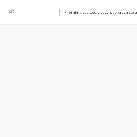
Hiroshima et ailleurs aussi (Jud, graphiste 
Savon de marseille
Published on
2014-11-08
in
Tama Head salon – identité v
« Back