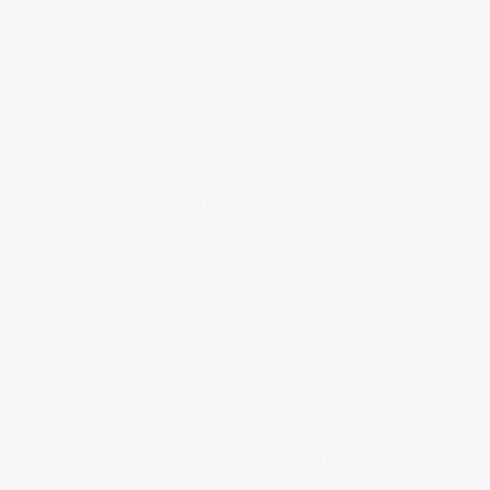
Kaiko's AG
Le Blog d’Eiji
d’Hiroshima, fan de surf et d’Hawaï
SLEEPYEYE THE DIRTY
GENTLEMAN'S CLUB
Le blog de
Susu de Sleepyeye
BLOGS QUE J'AIME BIEN
Anaïs & Pedro
Le blog d’Anaïs et
Pedro de Marseille
Drink Cold
Drink Cold, le blog de
l’ami Clarence Boddicker, avec
d’excellentes vidéos sur le Japon du
marseillais John Carrière
La table de Diogène est ronde
Blog sur la cuisine coréenne et
asiatique écrit par une coréenne
vivant en France / réflexions