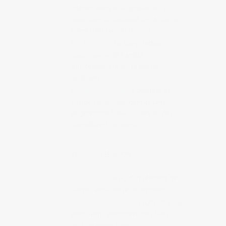
intéressantes et originales sur la
nourriture, philosophie de la cuisine,
talent d’écriture et humour.
Le Manger
Le blog d’éthno-
gastronomie de Camille
(principalement sur la cuisine
asiatique)
Summer Tomato
Foodisme et
cuisine saine, intelligent et sans
dogmatisme, basé sur des études
scientifiques de valeur.
BLOGS SUR LE JAPON
Achi Kochi
Blog d’un résident de
Tokyo : expériences et opinions
Derrière la colline
Excellent blog
découvert récemment, très bien
écrit, analyses fines