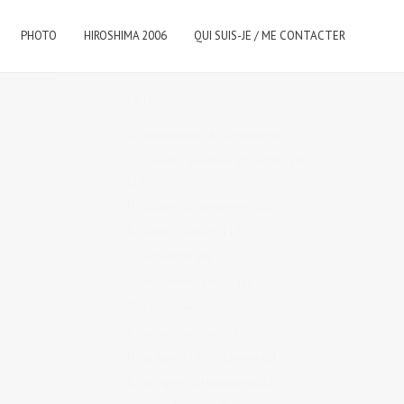
PHOTO
HIROSHIMA 2006
QUI SUIS-JE / ME CONTACTER
CATÉGORIES
Architecture & Urbanisme
(3)
Cuisine japonaise et restaurants
(23)
Culture & coutumes
(26)
Graphic design
(13)
Hiroshima
(6)
Hiroshima la ville
(1)
Interview
(9)
langue japonaise
(2)
Le Japon rétro, Showa
(10)
Les gens d'Hiroshima
(28)