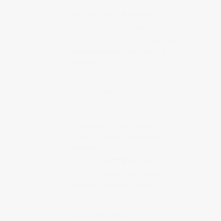
Mon portfolio sur Behance
Mes
travaux en tant que graphiste
Mon SoundCloud
Mes mixs
Nininbaori Hiroshima
Le studio de
design graphique dans lequel je
travaillais
ARTISTES D'HIROSHIMA
IC4 Design
Collectif
d’illustrateurs et graphistes
d’Hiroshima internationalement
reconnus
Ruminz
Illustratrice à Hiroshima
SUIKO
Graffeur d’Hiroshima
internationalement reconnu
BLOGS DE JAPONAIS