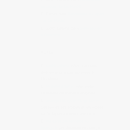
au Japon : Le lac Mashū
Patrick
dans
Randonnée au Japon
: Le lac Mashū
Judith Cotelle
dans
Slow tourism
à Onomichi
# UTILE
GetHiroshima
Infos pratiques,
évènements, expo, adresses à
Hiroshima.
Hiroshima Safari
Pour visiter
Hiroshima de manière originale
Jipangu | Blogs et Vlogs Japon
Découvrez les articles et les vidéos
sur le Japon à travers une carte.
Ma carte personnelle sur
Jipangu.fr
Les destinations dont j’ai