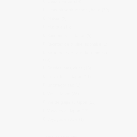
Lieux à visiter
(34)
Lieux où sortir, manger, boire
(29)
Matsuri
(8)
Musique
(16)
Randonnée au Japon
(5)
Recettes de cuisine japonaise
(1)
Sociologie de café du commerce
(13)
Soirées, bars, clubs
(18)
Travailler au Japon
(13)
Uncategorized
(1)
Vie au Japon
(26)
Vie de gaijin au Japon
(15)
Voyages au Japon
(17)
Voyages en Asie
(1)