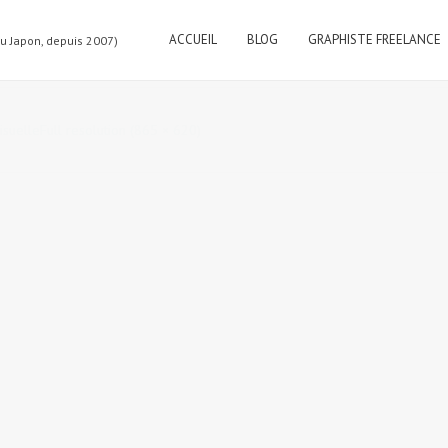
ACCUEIL
BLOG
GRAPHISTE FREELANCE
au Japon, depuis 2007)
isuelle
Full resolution (865 × 620)