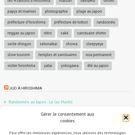
les 4 saisons d'hiroshima
matsuri
okinawa
onsen
papys et mamies
photographie
plage au japon
préfecture d'hiroshima
préfecture de tottori
randonnée
reggae au japon
rétro
saké
sanctuaire shinto
secte shingon
setonaikai
showa
sleepyeye
slow tourism
temples et sanctuaires
visa permanent
visiter hiroshima
yatai
yokogawa
été au japon
JUD À HIROSHIMA
Randonnée au Japon : Le lac Mashū
Le marché aux poissons nocturne d’Hiroshima
Gérer le consentement aux
En direct sur Adobe France !
cookies
Graphiste freelance au Japon pour la 3e année
Pour offrir les meilleures expériences, nous utilisons des technologies
Un café et des cabanes dans la forêt