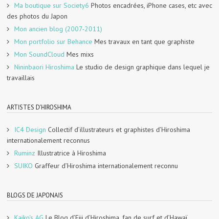
Ma boutique sur Society6
Photos encadrées, iPhone cases, etc avec
des photos du Japon
Mon ancien blog (2007-2011)
Mon portfolio sur Behance
Mes travaux en tant que graphiste
Mon SoundCloud
Mes mixs
Nininbaori Hiroshima
Le studio de design graphique dans lequel je
travaillais
ARTISTES D'HIROSHIMA
IC4 Design
Collectif d’illustrateurs et graphistes d’Hiroshima
internationalement reconnus
Ruminz
Illustratrice à Hiroshima
SUIKO
Graffeur d’Hiroshima internationalement reconnu
BLOGS DE JAPONAIS
Kaiko's AG
Le Blog d’Eiji d’Hiroshima, fan de surf et d’Hawaï