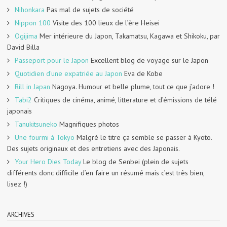
Nihonkara
Pas mal de sujets de société
Nippon 100
Visite des 100 lieux de l’ère Heisei
Ogijima
Mer intérieure du Japon, Takamatsu, Kagawa et Shikoku, par
David Billa
Passeport pour le Japon
Excellent blog de voyage sur le Japon
Quotidien d'une expatriée au Japon
Eva de Kobe
Rill in Japan
Nagoya. Humour et belle plume, tout ce que j’adore !
Tabi2
Critiques de cinéma, animé, litterature et d’émissions de télé
japonais
Tanukitsuneko
Magnifiques photos
Une fourmi à Tokyo
Malgré le titre ça semble se passer à Kyoto.
Des sujets originaux et des entretiens avec des Japonais.
Your Hero Dies Today
Le blog de Senbei (plein de sujets
différents donc difficile d’en faire un résumé mais c’est très bien,
lisez !)
ARCHIVES