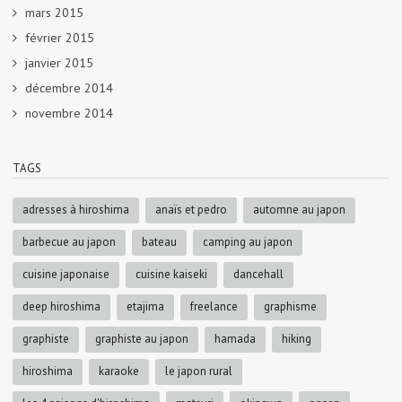
mars 2015
février 2015
janvier 2015
décembre 2014
novembre 2014
TAGS
adresses à hiroshima
anaïs et pedro
automne au japon
barbecue au japon
bateau
camping au japon
cuisine japonaise
cuisine kaiseki
dancehall
deep hiroshima
etajima
freelance
graphisme
graphiste
graphiste au japon
hamada
hiking
hiroshima
karaoke
le japon rural