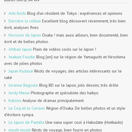
Achi Kochi
Blog d’un résident de Tokyo : expériences et opinions
Derrière la colline
Excellent blog découvert récemment, très bien
écrit, analyses fines
Horizons du Japon
Osaka ! mais aussi ailleurs, bien documenté, bien
écrit et de belles photos.
Ichiban Japan
Plein de vidéos cools sur le Japon !
Iwakuni Foodie
Blog [en] sur le région de Yamaguchi et Hiroshima
avec de jolies photos
Japan Kudasai
Récits de voyages, des articles intéressants sur le
saké
Joranne Bagoule
Blog BD sur le Japon, jolis dessins, très drôle
Jordy Meow
Photographe et spécialiste des haikyo
Katzina
Analyse de dramas principalement
Le Coq et le Cerisier
Région d’Osaka. De belles photos et un style
d’écriture sympa.
Le Japon de Paméla
Une nana super cool à Hakodate (Hokkaido)
moshi-moshi
Récits de voyage, bien fourni en photos