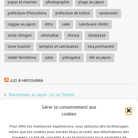
papys et mamies
photographie
plage au japon
préfecture d'hiroshima
préfecture de tottori
randonnée
reggae au japon
rétro
saké
sanctuaire shinto
secte shingon
setonaikai
showa
sleepyeye
slow tourism
temples et sanctuaires
visa permanent
visiter hiroshima
yatai
yokogawa
été au japon
JUD À HIROSHIMA
Randonnée au Japon : Le lac Mashū
Le marché aux poissons nocturne d’Hiroshima
Gérer le consentement aux
En direct sur Adobe France !
cookies
Graphiste freelance au Japon pour la 3e année
Pour offrir les meilleures expériences, nous utilisons des technologies
Un café et des cabanes dans la forêt
telles que les cookies pour stocker et/ou accéder aux informations des
Slow Tourism à Tomo-no-Ura
appareils. Le fait de consentir à ces technologies nous permettra de