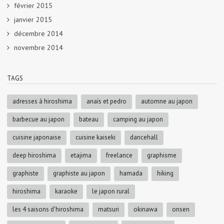
février 2015
janvier 2015
décembre 2014
novembre 2014
TAGS
adresses à hiroshima
anaïs et pedro
automne au japon
barbecue au japon
bateau
camping au japon
cuisine japonaise
cuisine kaiseki
dancehall
deep hiroshima
etajima
freelance
graphisme
graphiste
graphiste au japon
hamada
hiking
hiroshima
karaoke
le japon rural
les 4 saisons d'hiroshima
matsuri
okinawa
onsen