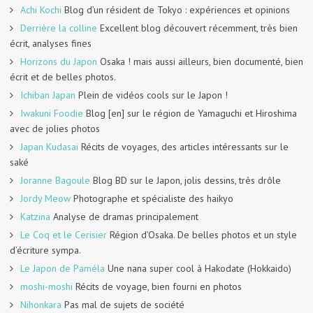
Achi Kochi
Blog d’un résident de Tokyo : expériences et opinions
Derrière la colline
Excellent blog découvert récemment, très bien
écrit, analyses fines
Horizons du Japon
Osaka ! mais aussi ailleurs, bien documenté, bien
écrit et de belles photos.
Ichiban Japan
Plein de vidéos cools sur le Japon !
Iwakuni Foodie
Blog [en] sur le région de Yamaguchi et Hiroshima
avec de jolies photos
Japan Kudasai
Récits de voyages, des articles intéressants sur le
saké
Joranne Bagoule
Blog BD sur le Japon, jolis dessins, très drôle
Jordy Meow
Photographe et spécialiste des haikyo
Katzina
Analyse de dramas principalement
Le Coq et le Cerisier
Région d’Osaka. De belles photos et un style
d’écriture sympa.
Le Japon de Paméla
Une nana super cool à Hakodate (Hokkaido)
moshi-moshi
Récits de voyage, bien fourni en photos
Nihonkara
Pas mal de sujets de société