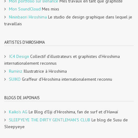
Mon portfolio sur Behance
Mes travaux en tant que graphiste
Mon SoundCloud
Mes mixs
Nininbaori Hiroshima
Le studio de design graphique dans lequel je
travaillais
ARTISTES D'HIROSHIMA
IC4 Design
Collectif d’illustrateurs et graphistes d’Hiroshima
internationalement reconnus
Ruminz
Illustratrice à Hiroshima
SUIKO
Graffeur d’Hiroshima internationalement reconnu
BLOGS DE JAPONAIS
Kaiko's AG
Le Blog d’Eiji d’Hiroshima, fan de surf et d’Hawaï
SLEEPYEYE THE DIRTY GENTLEMAN'S CLUB
Le blog de Susu de
Sleepyeye