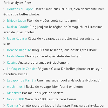
écrit, analyses fines
Horizons du Japon
Osaka ! mais aussi ailleurs, bien documenté, bien
écrit et de belles photos.
Ichiban Japan
Plein de vidéos cools sur le Japon !
Iwakuni Foodie
Blog [en] sur le région de Yamaguchi et Hiroshima
avec de jolies photos
Japan Kudasai
Récits de voyages, des articles intéressants sur le
saké
Joranne Bagoule
Blog BD sur le Japon, jolis dessins, très drôle
Jordy Meow
Photographe et spécialiste des haikyo
Katzina
Analyse de dramas principalement
Le Coq et le Cerisier
Région d’Osaka. De belles photos et un style
d’écriture sympa.
Le Japon de Paméla
Une nana super cool à Hakodate (Hokkaido)
moshi-moshi
Récits de voyage, bien fourni en photos
Nihonkara
Pas mal de sujets de société
Nippon 100
Visite des 100 lieux de l’ère Heisei
Ogijima
Mer intérieure du Japon, Takamatsu, Kagawa et Shikoku, par