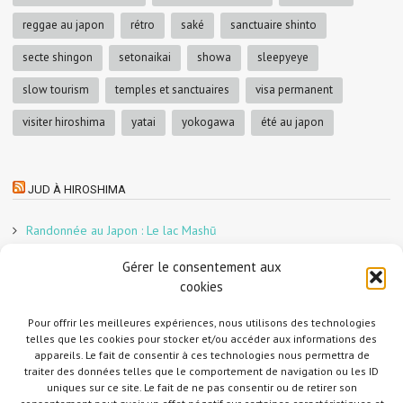
reggae au japon
rétro
saké
sanctuaire shinto
secte shingon
setonaikai
showa
sleepyeye
slow tourism
temples et sanctuaires
visa permanent
visiter hiroshima
yatai
yokogawa
été au japon
JUD À HIROSHIMA
Randonnée au Japon : Le lac Mashū
Le marché aux poissons nocturne d’Hiroshima
Gérer le consentement aux
En direct sur Adobe France !
cookies
Graphiste freelance au Japon pour la 3e année
Un café et des cabanes dans la forêt
Pour offrir les meilleures expériences, nous utilisons des technologies
telles que les cookies pour stocker et/ou accéder aux informations des
Slow Tourism à Tomo-no-Ura
appareils. Le fait de consentir à ces technologies nous permettra de
Slow tourism à Onomichi
traiter des données telles que le comportement de navigation ou les ID
uniques sur ce site. Le fait de ne pas consentir ou de retirer son
Randonnée au Japon : Le Mont Daisen