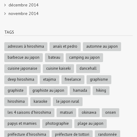
décembre 2014
novembre 2014
TAGS
adresses à hiroshima
anaïs et pedro
automne au japon
barbecue au japon
bateau
camping au japon
cuisine japonaise
cuisine kaiseki
dancehall
deep hiroshima
etajima
freelance
graphisme
graphiste
graphiste au japon
hamada
hiking
hiroshima
karaoke
le japon rural
les 4 saisons d'hiroshima
matsuri
okinawa
onsen
papys et mamies
photographie
plage au japon
préfecture d'hiroshima
préfecture de tottori
randonnée