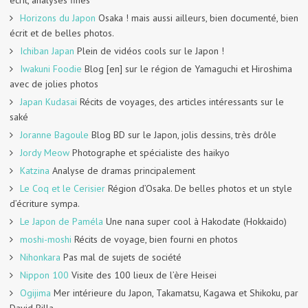
écrit, analyses fines
Horizons du Japon
Osaka ! mais aussi ailleurs, bien documenté, bien
écrit et de belles photos.
Ichiban Japan
Plein de vidéos cools sur le Japon !
Iwakuni Foodie
Blog [en] sur le région de Yamaguchi et Hiroshima
avec de jolies photos
Japan Kudasai
Récits de voyages, des articles intéressants sur le
saké
Joranne Bagoule
Blog BD sur le Japon, jolis dessins, très drôle
Jordy Meow
Photographe et spécialiste des haikyo
Katzina
Analyse de dramas principalement
Le Coq et le Cerisier
Région d’Osaka. De belles photos et un style
d’écriture sympa.
Le Japon de Paméla
Une nana super cool à Hakodate (Hokkaido)
moshi-moshi
Récits de voyage, bien fourni en photos
Nihonkara
Pas mal de sujets de société
Nippon 100
Visite des 100 lieux de l’ère Heisei
Ogijima
Mer intérieure du Japon, Takamatsu, Kagawa et Shikoku, par