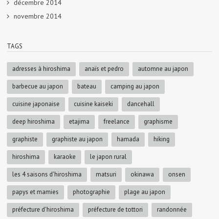
décembre 2014
novembre 2014
TAGS
adresses à hiroshima
anaïs et pedro
automne au japon
barbecue au japon
bateau
camping au japon
cuisine japonaise
cuisine kaiseki
dancehall
deep hiroshima
etajima
freelance
graphisme
graphiste
graphiste au japon
hamada
hiking
hiroshima
karaoke
le japon rural
les 4 saisons d'hiroshima
matsuri
okinawa
onsen
papys et mamies
photographie
plage au japon
préfecture d'hiroshima
préfecture de tottori
randonnée