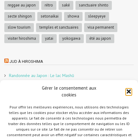
reggae au japon
rétro
saké
sanctuaire shinto
secte shingon
setonaikai
showa
sleepyeye
slow tourism
temples et sanctuaires
visa permanent
visiter hiroshima
yatai
yokogawa
été au japon
JUD À HIROSHIMA
Randonnée au Japon : Le lac Mashū
Le marché aux poissons nocturne d’Hiroshima
Gérer le consentement aux
En direct sur Adobe France !
cookies
Graphiste freelance au Japon pour la 3e année
Pour offrir les meilleures expériences, nous utilisons des technologies
Un café et des cabanes dans la forêt
telles que les cookies pour stocker et/ou accéder aux informations des
Slow Tourism à Tomo-no-Ura
appareils. Le fait de consentir à ces technologies nous permettra de
Slow tourism à Onomichi
traiter des données telles que le comportement de navigation ou les ID
uniques sur ce site. Le fait de ne pas consentir ou de retirer son
Randonnée au Japon : Le Mont Daisen
consentement peut avoir un effet négatif sur certaines caractéristiques et