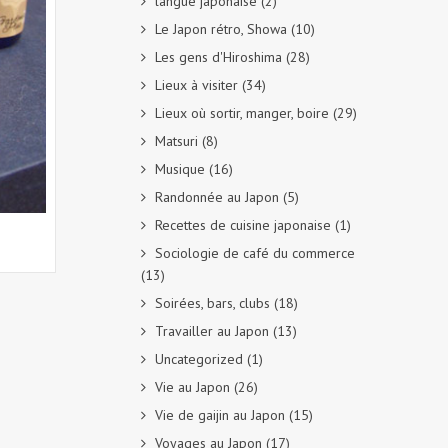
langue japonaise
(2)
Le Japon rétro, Showa
(10)
Les gens d'Hiroshima
(28)
Lieux à visiter
(34)
Lieux où sortir, manger, boire
(29)
Matsuri
(8)
Musique
(16)
Randonnée au Japon
(5)
Recettes de cuisine japonaise
(1)
Sociologie de café du commerce
(13)
Soirées, bars, clubs
(18)
Travailler au Japon
(13)
Uncategorized
(1)
Vie au Japon
(26)
Vie de gaijin au Japon
(15)
Voyages au Japon
(17)