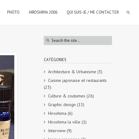
PHOTO
HIROSHIMA 2006
QUI SUIS-JE / ME CONTACTER
CATÉGORIES
Architecture & Urbanisme
(3)
Cuisine japonaise et restaurants
(23)
Culture & coutumes
(26)
Graphic design
(13)
Hiroshima
(6)
Hiroshima la ville
(1)
Interview
(9)