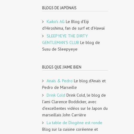
BLOGS DE JAPONAIS
Kaiko's AG
Le Blog d’Eiji
d’Hiroshima, fan de surf et d’Hawaï
SLEEPYEYE THE DIRTY
GENTLEMAN'S CLUB
Le blog de
Susu de Sleepyeye
BLOGS QUE J'AIME BIEN
Anaïs & Pedro
Le blog d’Anaïs et
Pedro de Marseille
Drink Cold
Drink Cold, le blog de
l’ami Clarence Boddicker, avec
d’excellentes vidéos sur le Japon du
marseillais John Carrière
La table de Diogène est ronde
Blog sur la cuisine coréenne et