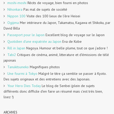
moshi-moshi
Récits de voyage, bien fourni en photos
Nihonkara
Pas mal de sujets de société
Nippon 100
Visite des 100 lieux de l’ère Heisei
Ogijima
Mer intérieure du Japon, Takamatsu, Kagawa et Shikoku, par
David Billa
Passeport pour le Japon
Excellent blog de voyage sur le Japon
Quotidien d'une expatriée au Japon
Eva de Kobe
Rill in Japan
Nagoya. Humour et belle plume, tout ce que j’adore !
Tabi2
Critiques de cinéma, animé, litterature et d’émissions de télé
japonais
Tanukitsuneko
Magnifiques photos
Une fourmi à Tokyo
Malgré le titre ça semble se passer à Kyoto.
Des sujets originaux et des entretiens avec des Japonais.
Your Hero Dies Today
Le blog de Senbei (plein de sujets
différents donc difficile d’en faire un résumé mais c’est très bien,
lisez !)
ARCHIVES