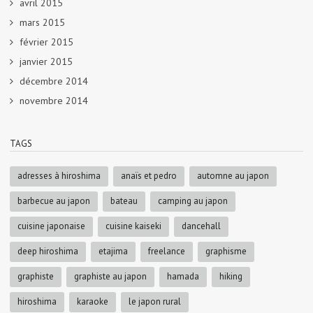
avril 2015
mars 2015
février 2015
janvier 2015
décembre 2014
novembre 2014
TAGS
adresses à hiroshima
anaïs et pedro
automne au japon
barbecue au japon
bateau
camping au japon
cuisine japonaise
cuisine kaiseki
dancehall
deep hiroshima
etajima
freelance
graphisme
graphiste
graphiste au japon
hamada
hiking
hiroshima
karaoke
le japon rural