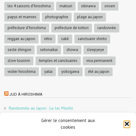
les 4 saisons d'hiroshima
matsuri
okinawa
onsen
papys et mamies
photographie
plage au japon
préfecture d'hiroshima
préfecture de tottori
randonnée
reggae au japon
rétro
saké
sanctuaire shinto
secte shingon
setonaikai
showa
sleepyeye
slow tourism
temples et sanctuaires
visa permanent
visiter hiroshima
yatai
yokogawa
été au japon
JUD À HIROSHIMA
Randonnée au Japon : Le lac Mashū
Le marché aux poissons nocturne d’Hiroshima
Gérer le consentement aux
En direct sur Adobe France !
cookies
Graphiste freelance au Japon pour la 3e année