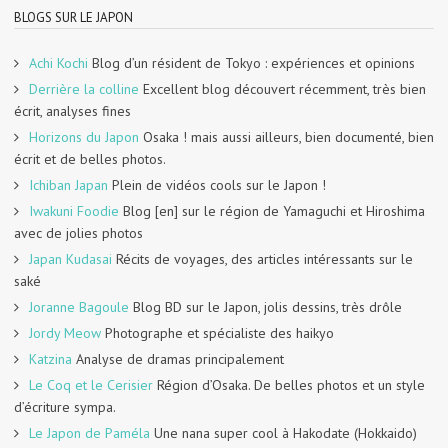
BLOGS SUR LE JAPON
Achi Kochi
Blog d’un résident de Tokyo : expériences et opinions
Derrière la colline
Excellent blog découvert récemment, très bien
écrit, analyses fines
Horizons du Japon
Osaka ! mais aussi ailleurs, bien documenté, bien
écrit et de belles photos.
Ichiban Japan
Plein de vidéos cools sur le Japon !
Iwakuni Foodie
Blog [en] sur le région de Yamaguchi et Hiroshima
avec de jolies photos
Japan Kudasai
Récits de voyages, des articles intéressants sur le
saké
Joranne Bagoule
Blog BD sur le Japon, jolis dessins, très drôle
Jordy Meow
Photographe et spécialiste des haikyo
Katzina
Analyse de dramas principalement
Le Coq et le Cerisier
Région d’Osaka. De belles photos et un style
d’écriture sympa.
Le Japon de Paméla
Une nana super cool à Hakodate (Hokkaido)