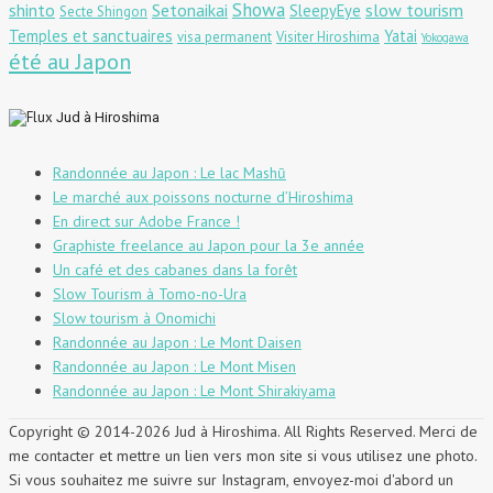
Showa
shinto
Setonaikai
slow tourism
SleepyEye
Secte Shingon
Temples et sanctuaires
Yatai
visa permanent
Visiter Hiroshima
Yokogawa
été au Japon
Jud à Hiroshima
Randonnée au Japon : Le lac Mashū
Le marché aux poissons nocturne d’Hiroshima
En direct sur Adobe France !
Graphiste freelance au Japon pour la 3e année
Un café et des cabanes dans la forêt
Slow Tourism à Tomo-no-Ura
Slow tourism à Onomichi
Randonnée au Japon : Le Mont Daisen
Randonnée au Japon : Le Mont Misen
Randonnée au Japon : Le Mont Shirakiyama
Copyright © 2014-2026 Jud à Hiroshima. All Rights Reserved. Merci de
me contacter et mettre un lien vers mon site si vous utilisez une photo.
Si vous souhaitez me suivre sur Instagram, envoyez-moi d'abord un