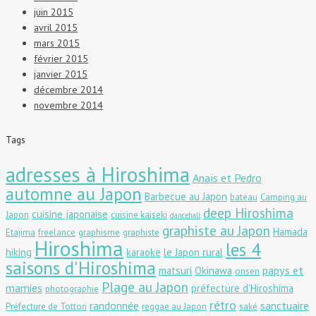
juin 2015
avril 2015
mars 2015
février 2015
janvier 2015
décembre 2014
novembre 2014
Tags
adresses à Hiroshima
Anaïs et Pedro
automne au Japon
Barbecue au Japon
bateau
Camping au
deep Hiroshima
cuisine japonaise
Japon
cuisine kaiseki
dancehall
graphiste au Japon
Hamada
Etajima
freelance
graphisme
graphiste
Hiroshima
les 4
hiking
karaoke
le Japon rural
saisons d'Hiroshima
papys et
matsuri
Okinawa
onsen
Plage au Japon
mamies
préfecture d'Hiroshima
photographie
rétro
randonnée
sanctuaire
Préfecture de Tottori
reggae au Japon
saké