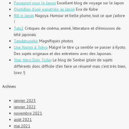
Passeport pour le Japon
Excellent blog de voyage sur le Japon
Quotidien d'une expatriée au Japon
Eva de Kobe
Rill in Japan
Nagoya. Humour et belle plume, tout ce que j’adore
!
Tabi2
Critiques de cinéma, animé, litterature et d’émissions de
télé japonais
Tanukitsuneko
Magnifiques photos
Une fourmi à Tokyo
Malgré le titre ça semble se passer à Kyoto.
Des sujets originaux et des entretiens avec des Japonais.
Your Hero Dies Today
Le blog de Senbei (plein de sujets
différents donc difficile d’en faire un résumé mais c’est très bien,
lisez !)
Archives
janvier 2023
janvier 2022
novembre 2021
août 2021
mai 2021