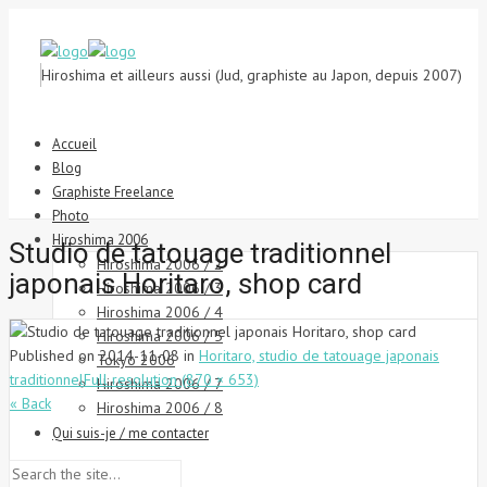
Hiroshima et ailleurs aussi (Jud, graphiste au Japon, depuis 2007)
Accueil
Blog
Graphiste Freelance
Photo
Hiroshima 2006
Studio de tatouage traditionnel
Hiroshima 2006 / 2
japonais Horitaro, shop card
Hiroshima 2006 / 3
Hiroshima 2006 / 4
Hiroshima 2006 / 5
Published on
2014-11-08
in
Horitaro, studio de tatouage japonais
Tokyo 2006
traditionnel
Full resolution (870 × 653)
Hiroshima 2006 / 7
« Back
Hiroshima 2006 / 8
Qui suis-je / me contacter