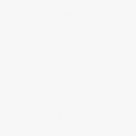
au Japon : Le lac Mashū
Patrick
dans
Randonnée au Japon
: Le lac Mashū
Judith Cotelle
dans
Slow tourism
à Onomichi
# UTILE
GetHiroshima
Infos pratiques,
évènements, expo, adresses à
Hiroshima.
Hiroshima Safari
Pour visiter
Hiroshima de manière originale
Jipangu | Blogs et Vlogs Japon
Découvrez les articles et les vidéos
sur le Japon à travers une carte.
Ma carte personnelle sur
Jipangu.fr
Les destinations dont j’ai