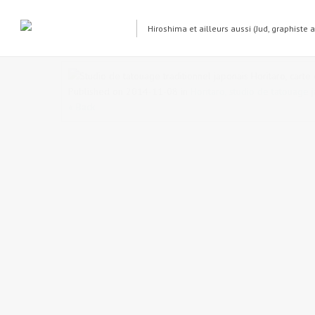
Hiroshima et ailleurs aussi (Jud, graphiste 
Studio de tatouage traditionnel 
Published on
2014-11-08
in
Horitaro, studio de tatouage j
« Back