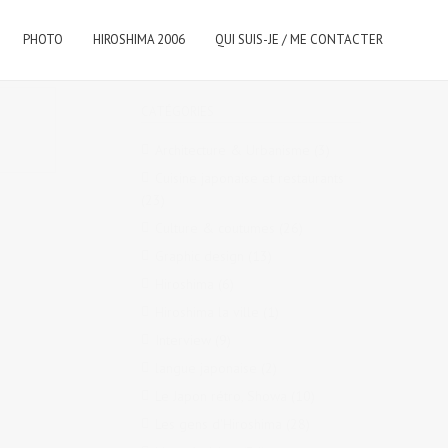
PHOTO
HIROSHIMA 2006
QUI SUIS-JE / ME CONTACTER
CATÉGORIES
Architecture & Urbanisme
(3)
Cuisine japonaise et restaurants
(23)
Culture & coutumes
(26)
Graphic design
(13)
Hiroshima
(6)
Hiroshima la ville
(1)
Interview
(9)
langue japonaise
(2)
Le Japon rétro, Showa
(10)
Les gens d'Hiroshima
(28)