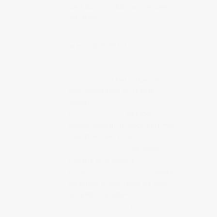
parlé dans mon blog sur une carte
interactive
## MES LIENS PERSOS
Carte de mes lieux présents sur
la carte Jipangu
Mes articles de
blog apparaissant sur la carte
Jipangu
Hiroshimarseille
Mon tout
premier blog sur le Japon, pour mes
vacancs en Août 2006
Judi DESIGN Blog
Mon blog
consacré au graphisme
Ma boutique sur Society6
Photos
encadrées, iPhone cases, etc avec
des photos du Japon
Mon ancien blog (2007-2011)