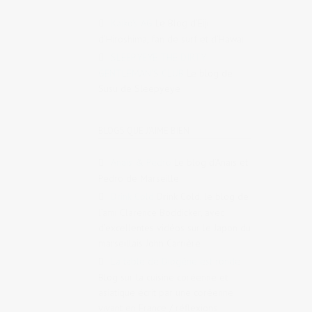
Kaiko's AG
Le Blog d’Eiji
d’Hiroshima, fan de surf et d’Hawaï
SLEEPYEYE THE DIRTY
GENTLEMAN'S CLUB
Le blog de
Susu de Sleepyeye
BLOGS QUE J'AIME BIEN
Anaïs & Pedro
Le blog d’Anaïs et
Pedro de Marseille
Drink Cold
Drink Cold, le blog de
l’ami Clarence Boddicker, avec
d’excellentes vidéos sur le Japon du
marseillais John Carrière
La table de Diogène est ronde
Blog sur la cuisine coréenne et
asiatique écrit par une coréenne
vivant en France / réflexions