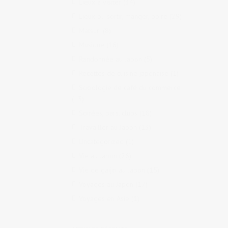
Lieux à visiter
(34)
Lieux où sortir, manger, boire
(29)
Matsuri
(8)
Musique
(16)
Randonnée au Japon
(5)
Recettes de cuisine japonaise
(1)
Sociologie de café du commerce
(13)
Soirées, bars, clubs
(18)
Travailler au Japon
(13)
Uncategorized
(1)
Vie au Japon
(26)
Vie de gaijin au Japon
(15)
Voyages au Japon
(17)
Voyages en Asie
(1)