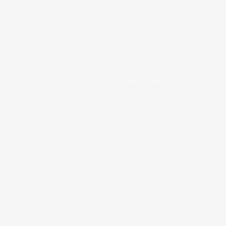
ARTICLES RÉCENTS
Randonnée au Japon : Le lac
Mashū
Le marché aux poissons nocturne
d’Hiroshima
En direct sur Adobe France !
Graphiste freelance au Japon
pour la 3e année
Un café et des cabanes dans la
forêt
COMMENTAIRES RÉCENTS
Judith Cotelle
dans
Randonnée
au Japon : Le Mont Daisen
Dominique
dans
Randonnée au
Japon : Le Mont Daisen
Judith Cotelle
dans
Randonnée