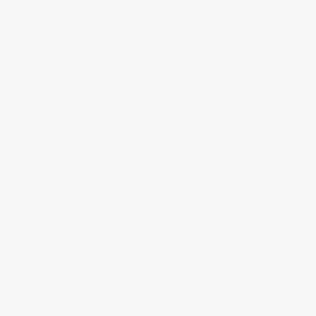
intéressantes et originales sur la
nourriture, philosophie de la cuisine,
talent d’écriture et humour.
Le Manger
Le blog d’éthno-
gastronomie de Camille
(principalement sur la cuisine
asiatique)
Summer Tomato
Foodisme et
cuisine saine, intelligent et sans
dogmatisme, basé sur des études
scientifiques de valeur.
BLOGS SUR LE JAPON
Achi Kochi
Blog d’un résident de
Tokyo : expériences et opinions
Derrière la colline
Excellent blog
découvert récemment, très bien
écrit, analyses fines