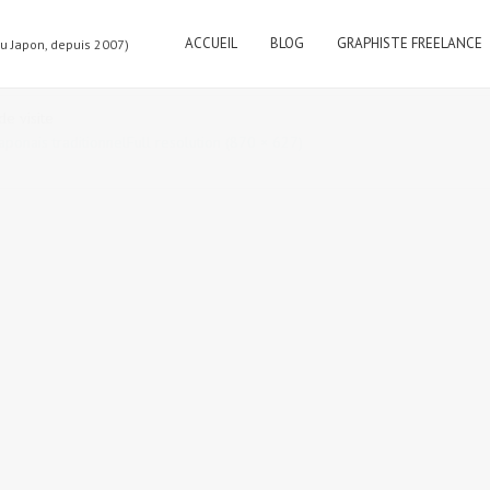
ACCUEIL
BLOG
GRAPHISTE FREELANCE
au Japon, depuis 2007)
japonais Horitaro, carte de visite
aponais traditionnel
Full resolution (870 × 627)