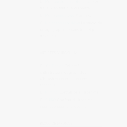
Mon portfolio sur Behance
Mes
travaux en tant que graphiste
Mon SoundCloud
Mes mixs
Nininbaori Hiroshima
Le studio de
design graphique dans lequel je
travaillais
ARTISTES D'HIROSHIMA
IC4 Design
Collectif
d’illustrateurs et graphistes
d’Hiroshima internationalement
reconnus
Ruminz
Illustratrice à Hiroshima
SUIKO
Graffeur d’Hiroshima
internationalement reconnu
BLOGS DE JAPONAIS