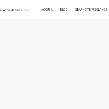
ACCUEIL
BLOG
GRAPHISTE FREELANCE
au Japon, depuis 2007)
 l’année 2015
ininbaori pour l’année 2015
Full resolution (870 × 653)