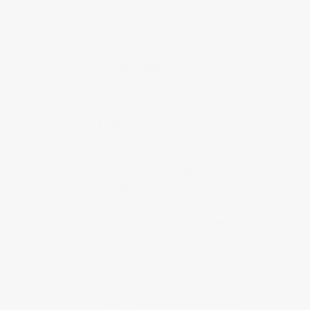
au Japon : Le lac Mashū
Patrick
dans
Randonnée au Japon
: Le lac Mashū
Judith Cotelle
dans
Slow tourism
à Onomichi
# UTILE
GetHiroshima
Infos pratiques,
évènements, expo, adresses à
Hiroshima.
Hiroshima Safari
Pour visiter
Hiroshima de manière originale
Jipangu | Blogs et Vlogs Japon
Découvrez les articles et les vidéos
sur le Japon à travers une carte.
Ma carte personnelle sur
Jipangu.fr
Les destinations dont j’ai