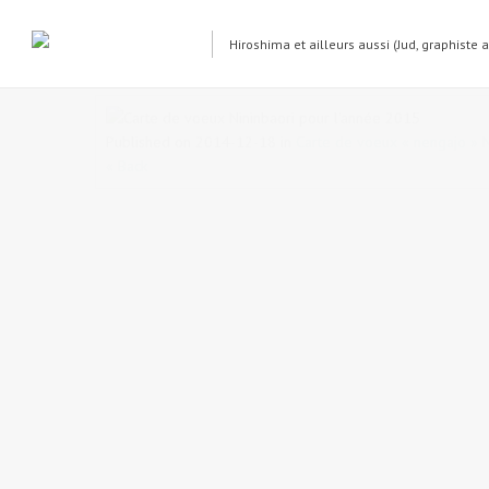
Hiroshima et ailleurs aussi (Jud, graphiste 
Carte de voeux Nininbaori pour
Published on
2014-12-18
in
Carte de voeux « nengajo » N
« Back