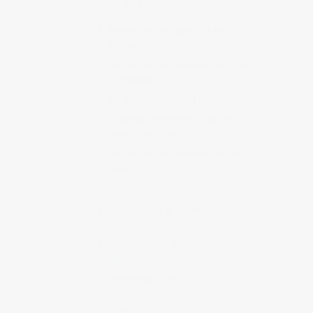
ARTICLES RÉCENTS
Randonnée au Japon : Le lac
Mashū
Le marché aux poissons nocturne
d’Hiroshima
En direct sur Adobe France !
Graphiste freelance au Japon
pour la 3e année
Un café et des cabanes dans la
forêt
COMMENTAIRES RÉCENTS
Judith Cotelle
dans
Randonnée
au Japon : Le Mont Daisen
Dominique
dans
Randonnée au
Japon : Le Mont Daisen
Judith Cotelle
dans
Randonnée