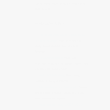
parlé dans mon blog sur une carte
interactive
## MES LIENS PERSOS
Carte de mes lieux présents sur
la carte Jipangu
Mes articles de
blog apparaissant sur la carte
Jipangu
Hiroshimarseille
Mon tout
premier blog sur le Japon, pour mes
vacancs en Août 2006
Judi DESIGN Blog
Mon blog
consacré au graphisme
Ma boutique sur Society6
Photos
encadrées, iPhone cases, etc avec
des photos du Japon
Mon ancien blog (2007-2011)