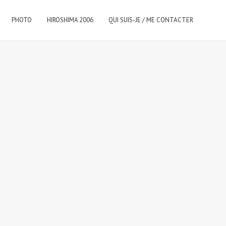
PHOTO
HIROSHIMA 2006
QUI SUIS-JE / ME CONTACTER
CATÉGORIES
Architecture & Urbanisme
(3)
Cuisine japonaise et restaurants
(23)
Culture & coutumes
(26)
Graphic design
(13)
Hiroshima
(6)
Hiroshima la ville
(1)
Interview
(9)
langue japonaise
(2)
Le Japon rétro, Showa
(10)
Les gens d'Hiroshima
(28)