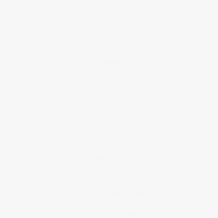
Kaiko's AG
Le Blog d’Eiji
d’Hiroshima, fan de surf et d’Hawaï
SLEEPYEYE THE DIRTY
GENTLEMAN'S CLUB
Le blog de
Susu de Sleepyeye
BLOGS QUE J'AIME BIEN
Anaïs & Pedro
Le blog d’Anaïs et
Pedro de Marseille
Drink Cold
Drink Cold, le blog de
l’ami Clarence Boddicker, avec
d’excellentes vidéos sur le Japon du
marseillais John Carrière
La table de Diogène est ronde
Blog sur la cuisine coréenne et
asiatique écrit par une coréenne
vivant en France / réflexions