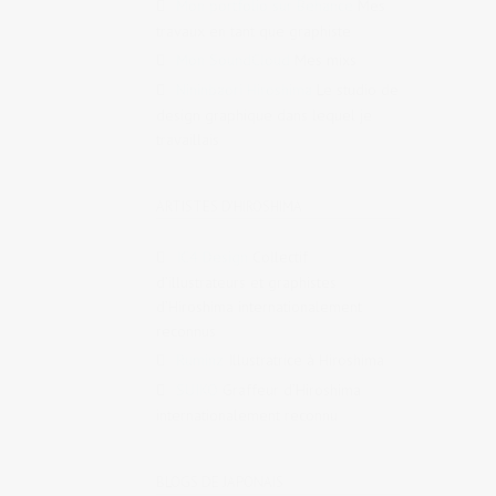
Mon portfolio sur Behance
Mes
travaux en tant que graphiste
Mon SoundCloud
Mes mixs
Nininbaori Hiroshima
Le studio de
design graphique dans lequel je
travaillais
ARTISTES D'HIROSHIMA
IC4 Design
Collectif
d’illustrateurs et graphistes
d’Hiroshima internationalement
reconnus
Ruminz
Illustratrice à Hiroshima
SUIKO
Graffeur d’Hiroshima
internationalement reconnu
BLOGS DE JAPONAIS