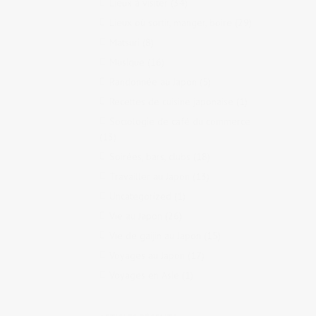
Lieux à visiter
(34)
Lieux où sortir, manger, boire
(29)
Matsuri
(8)
Musique
(16)
Randonnée au Japon
(5)
Recettes de cuisine japonaise
(1)
Sociologie de café du commerce
(13)
Soirées, bars, clubs
(18)
Travailler au Japon
(13)
Uncategorized
(1)
Vie au Japon
(26)
Vie de gaijin au Japon
(15)
Voyages au Japon
(17)
Voyages en Asie
(1)