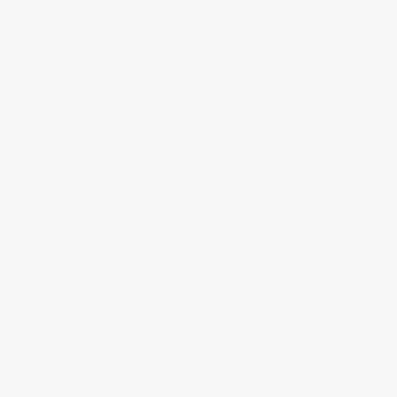
intéressantes et originales sur la
nourriture, philosophie de la cuisine,
talent d’écriture et humour.
Le Manger
Le blog d’éthno-
gastronomie de Camille
(principalement sur la cuisine
asiatique)
Summer Tomato
Foodisme et
cuisine saine, intelligent et sans
dogmatisme, basé sur des études
scientifiques de valeur.
BLOGS SUR LE JAPON
Achi Kochi
Blog d’un résident de
Tokyo : expériences et opinions
Derrière la colline
Excellent blog
découvert récemment, très bien
écrit, analyses fines