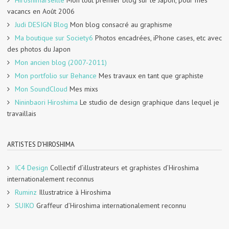
Hiroshimarseille
Mon tout premier blog sur le Japon, pour mes
vacancs en Août 2006
Judi DESIGN Blog
Mon blog consacré au graphisme
Ma boutique sur Society6
Photos encadrées, iPhone cases, etc avec
des photos du Japon
Mon ancien blog (2007-2011)
Mon portfolio sur Behance
Mes travaux en tant que graphiste
Mon SoundCloud
Mes mixs
Nininbaori Hiroshima
Le studio de design graphique dans lequel je
travaillais
ARTISTES D'HIROSHIMA
IC4 Design
Collectif d’illustrateurs et graphistes d’Hiroshima
internationalement reconnus
Ruminz
Illustratrice à Hiroshima
SUIKO
Graffeur d’Hiroshima internationalement reconnu