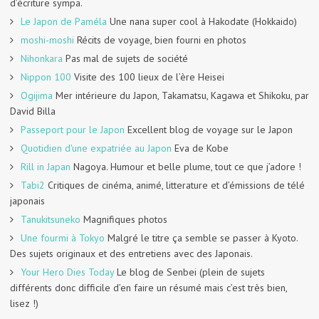
d’écriture sympa.
Le Japon de Paméla
Une nana super cool à Hakodate (Hokkaido)
moshi-moshi
Récits de voyage, bien fourni en photos
Nihonkara
Pas mal de sujets de société
Nippon 100
Visite des 100 lieux de l’ère Heisei
Ogijima
Mer intérieure du Japon, Takamatsu, Kagawa et Shikoku, par
David Billa
Passeport pour le Japon
Excellent blog de voyage sur le Japon
Quotidien d'une expatriée au Japon
Eva de Kobe
Rill in Japan
Nagoya. Humour et belle plume, tout ce que j’adore !
Tabi2
Critiques de cinéma, animé, litterature et d’émissions de télé
japonais
Tanukitsuneko
Magnifiques photos
Une fourmi à Tokyo
Malgré le titre ça semble se passer à Kyoto.
Des sujets originaux et des entretiens avec des Japonais.
Your Hero Dies Today
Le blog de Senbei (plein de sujets
différents donc difficile d’en faire un résumé mais c’est très bien,
lisez !)