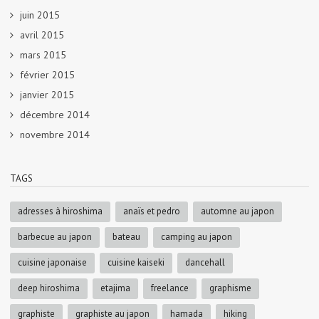
juin 2015
avril 2015
mars 2015
février 2015
janvier 2015
décembre 2014
novembre 2014
TAGS
adresses à hiroshima
anaïs et pedro
automne au japon
barbecue au japon
bateau
camping au japon
cuisine japonaise
cuisine kaiseki
dancehall
deep hiroshima
etajima
freelance
graphisme
graphiste
graphiste au japon
hamada
hiking