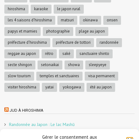
hiroshima
karaoke
le japon rural
les 4 saisons d'hiroshima
matsuri
okinawa
onsen
papys et mamies
photographie
plage au japon
préfecture d'hiroshima
préfecture de tottori
randonnée
reggae au japon
rétro
saké
sanctuaire shinto
secte shingon
setonaikai
showa
sleepyeye
slow tourism
temples et sanctuaires
visa permanent
visiter hiroshima
yatai
yokogawa
été au japon
JUD À HIROSHIMA
Randonnée au Japon : Le lac Mashū
Le marché aux poissons nocturne d’Hiroshima
Gérer le consentement aux