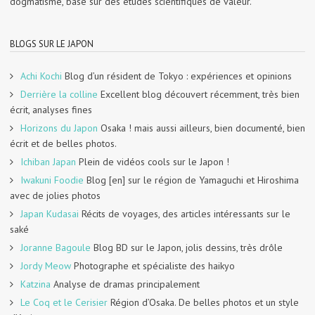
dogmatisme, basé sur des études scientifiques de valeur.
BLOGS SUR LE JAPON
Achi Kochi
Blog d’un résident de Tokyo : expériences et opinions
Derrière la colline
Excellent blog découvert récemment, très bien
écrit, analyses fines
Horizons du Japon
Osaka ! mais aussi ailleurs, bien documenté, bien
écrit et de belles photos.
Ichiban Japan
Plein de vidéos cools sur le Japon !
Iwakuni Foodie
Blog [en] sur le région de Yamaguchi et Hiroshima
avec de jolies photos
Japan Kudasai
Récits de voyages, des articles intéressants sur le
saké
Joranne Bagoule
Blog BD sur le Japon, jolis dessins, très drôle
Jordy Meow
Photographe et spécialiste des haikyo
Katzina
Analyse de dramas principalement
Le Coq et le Cerisier
Région d’Osaka. De belles photos et un style