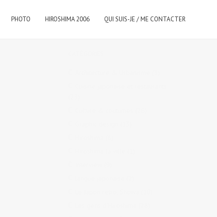
PHOTO
HIROSHIMA 2006
QUI SUIS-JE / ME CONTACTER
CATÉGORIES
Architecture & Urbanisme
(3)
Cuisine japonaise et restaurants
(23)
Culture & coutumes
(26)
Graphic design
(13)
Hiroshima
(6)
Hiroshima la ville
(1)
Interview
(9)
langue japonaise
(2)
Le Japon rétro, Showa
(10)
Les gens d'Hiroshima
(28)