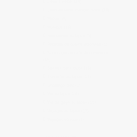
Lieux à visiter
(34)
Lieux où sortir, manger, boire
(29)
Matsuri
(8)
Musique
(16)
Randonnée au Japon
(5)
Recettes de cuisine japonaise
(1)
Sociologie de café du commerce
(13)
Soirées, bars, clubs
(18)
Travailler au Japon
(13)
Uncategorized
(1)
Vie au Japon
(26)
Vie de gaijin au Japon
(15)
Voyages au Japon
(17)
Voyages en Asie
(1)