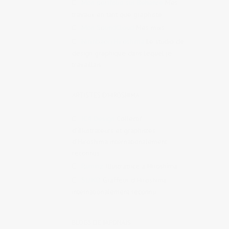
Mon portfolio sur Behance
Mes
travaux en tant que graphiste
Mon SoundCloud
Mes mixs
Nininbaori Hiroshima
Le studio de
design graphique dans lequel je
travaillais
ARTISTES D'HIROSHIMA
IC4 Design
Collectif
d’illustrateurs et graphistes
d’Hiroshima internationalement
reconnus
Ruminz
Illustratrice à Hiroshima
SUIKO
Graffeur d’Hiroshima
internationalement reconnu
BLOGS DE JAPONAIS