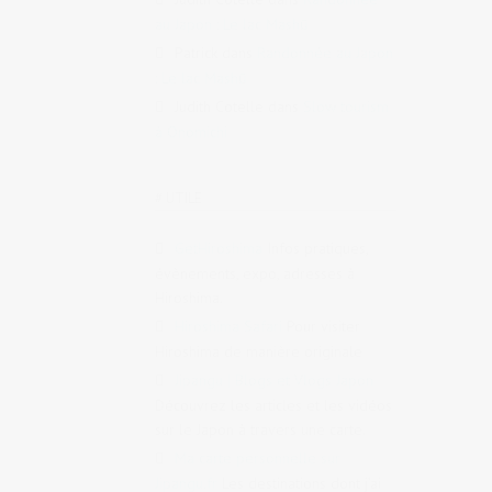
au Japon : Le lac Mashū
Patrick
dans
Randonnée au Japon
: Le lac Mashū
Judith Cotelle
dans
Slow tourism
à Onomichi
# UTILE
GetHiroshima
Infos pratiques,
évènements, expo, adresses à
Hiroshima.
Hiroshima Safari
Pour visiter
Hiroshima de manière originale
Jipangu | Blogs et Vlogs Japon
Découvrez les articles et les vidéos
sur le Japon à travers une carte.
Ma carte personnelle sur
Jipangu.fr
Les destinations dont j’ai