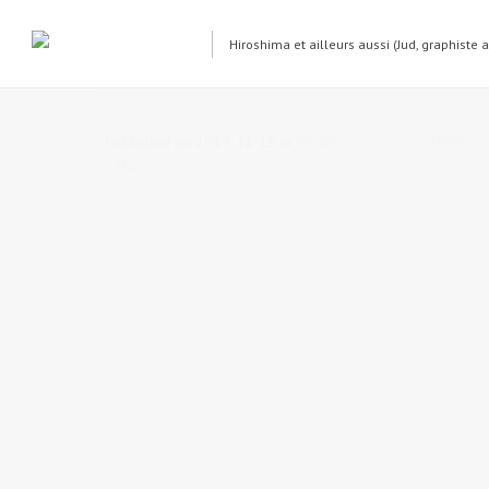
Hiroshima et ailleurs aussi (Jud, graphiste 
DSCF1067
Published on
2014-11-15
in
Mitaki
Full resolution (1000 ×
« Back