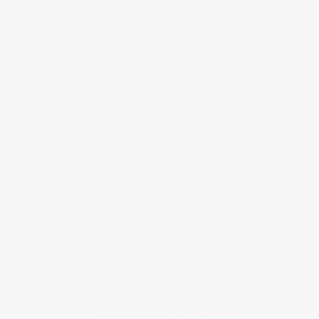
ARTICLES RÉCENTS
Randonnée au Japon : Le lac
Mashū
Le marché aux poissons nocturne
d’Hiroshima
En direct sur Adobe France !
Graphiste freelance au Japon
pour la 3e année
Un café et des cabanes dans la
forêt
COMMENTAIRES RÉCENTS
Judith Cotelle
dans
Randonnée
au Japon : Le Mont Daisen
Dominique
dans
Randonnée au
Japon : Le Mont Daisen
Judith Cotelle
dans
Randonnée