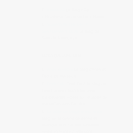
Kaiko's AG
Le Blog d’Eiji
d’Hiroshima, fan de surf et d’Hawaï
SLEEPYEYE THE DIRTY
GENTLEMAN'S CLUB
Le blog de
Susu de Sleepyeye
BLOGS QUE J'AIME BIEN
Anaïs & Pedro
Le blog d’Anaïs et
Pedro de Marseille
Drink Cold
Drink Cold, le blog de
l’ami Clarence Boddicker, avec
d’excellentes vidéos sur le Japon du
marseillais John Carrière
La table de Diogène est ronde
Blog sur la cuisine coréenne et
asiatique écrit par une coréenne
vivant en France / réflexions