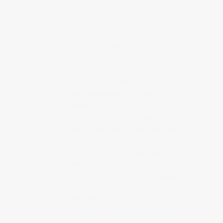
parlé dans mon blog sur une carte
interactive
## MES LIENS PERSOS
Carte de mes lieux présents sur
la carte Jipangu
Mes articles de
blog apparaissant sur la carte
Jipangu
Hiroshimarseille
Mon tout
premier blog sur le Japon, pour mes
vacancs en Août 2006
Judi DESIGN Blog
Mon blog
consacré au graphisme
Ma boutique sur Society6
Photos
encadrées, iPhone cases, etc avec
des photos du Japon
Mon ancien blog (2007-2011)