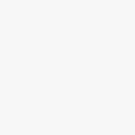
intéressantes et originales sur la
nourriture, philosophie de la cuisine,
talent d’écriture et humour.
Le Manger
Le blog d’éthno-
gastronomie de Camille
(principalement sur la cuisine
asiatique)
Summer Tomato
Foodisme et
cuisine saine, intelligent et sans
dogmatisme, basé sur des études
scientifiques de valeur.
BLOGS SUR LE JAPON
Achi Kochi
Blog d’un résident de
Tokyo : expériences et opinions
Derrière la colline
Excellent blog
découvert récemment, très bien
écrit, analyses fines