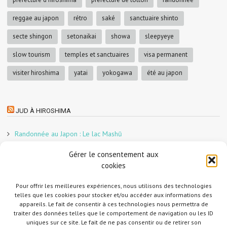
reggae au japon
rétro
saké
sanctuaire shinto
secte shingon
setonaikai
showa
sleepyeye
slow tourism
temples et sanctuaires
visa permanent
visiter hiroshima
yatai
yokogawa
été au japon
JUD À HIROSHIMA
Randonnée au Japon : Le lac Mashū
Le marché aux poissons nocturne d’Hiroshima
Gérer le consentement aux
En direct sur Adobe France !
cookies
Graphiste freelance au Japon pour la 3e année
Un café et des cabanes dans la forêt
Pour offrir les meilleures expériences, nous utilisons des technologies
telles que les cookies pour stocker et/ou accéder aux informations des
Slow Tourism à Tomo-no-Ura
appareils. Le fait de consentir à ces technologies nous permettra de
Slow tourism à Onomichi
traiter des données telles que le comportement de navigation ou les ID
uniques sur ce site. Le fait de ne pas consentir ou de retirer son
Randonnée au Japon : Le Mont Daisen