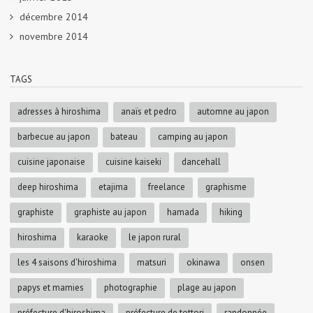
décembre 2014
novembre 2014
TAGS
adresses à hiroshima
anaïs et pedro
automne au japon
barbecue au japon
bateau
camping au japon
cuisine japonaise
cuisine kaiseki
dancehall
deep hiroshima
etajima
freelance
graphisme
graphiste
graphiste au japon
hamada
hiking
hiroshima
karaoke
le japon rural
les 4 saisons d'hiroshima
matsuri
okinawa
onsen
papys et mamies
photographie
plage au japon
préfecture d'hiroshima
préfecture de tottori
randonnée