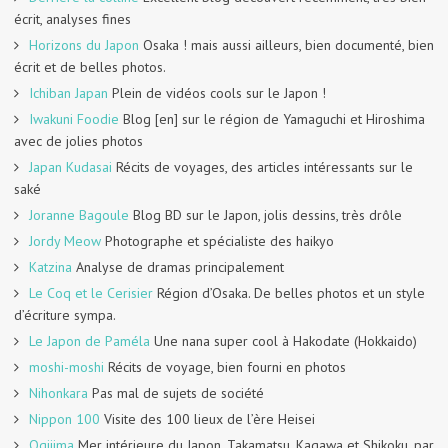
écrit, analyses fines
Horizons du Japon
Osaka ! mais aussi ailleurs, bien documenté, bien
écrit et de belles photos.
Ichiban Japan
Plein de vidéos cools sur le Japon !
Iwakuni Foodie
Blog [en] sur le région de Yamaguchi et Hiroshima
avec de jolies photos
Japan Kudasai
Récits de voyages, des articles intéressants sur le
saké
Joranne Bagoule
Blog BD sur le Japon, jolis dessins, très drôle
Jordy Meow
Photographe et spécialiste des haikyo
Katzina
Analyse de dramas principalement
Le Coq et le Cerisier
Région d’Osaka. De belles photos et un style
d’écriture sympa.
Le Japon de Paméla
Une nana super cool à Hakodate (Hokkaido)
moshi-moshi
Récits de voyage, bien fourni en photos
Nihonkara
Pas mal de sujets de société
Nippon 100
Visite des 100 lieux de l’ère Heisei
Ogijima
Mer intérieure du Japon, Takamatsu, Kagawa et Shikoku, par