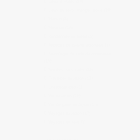
Lieux à visiter
(34)
Lieux où sortir, manger, boire
(29)
Matsuri
(8)
Musique
(16)
Randonnée au Japon
(5)
Recettes de cuisine japonaise
(1)
Sociologie de café du commerce
(13)
Soirées, bars, clubs
(18)
Travailler au Japon
(13)
Uncategorized
(1)
Vie au Japon
(26)
Vie de gaijin au Japon
(15)
Voyages au Japon
(17)
Voyages en Asie
(1)