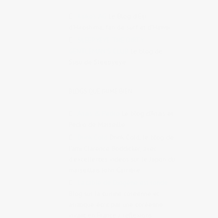
Kaiko's AG
Le Blog d’Eiji
d’Hiroshima, fan de surf et d’Hawaï
SLEEPYEYE THE DIRTY
GENTLEMAN'S CLUB
Le blog de
Susu de Sleepyeye
BLOGS QUE J'AIME BIEN
Anaïs & Pedro
Le blog d’Anaïs et
Pedro de Marseille
Drink Cold
Drink Cold, le blog de
l’ami Clarence Boddicker, avec
d’excellentes vidéos sur le Japon du
marseillais John Carrière
La table de Diogène est ronde
Blog sur la cuisine coréenne et
asiatique écrit par une coréenne
vivant en France / réflexions