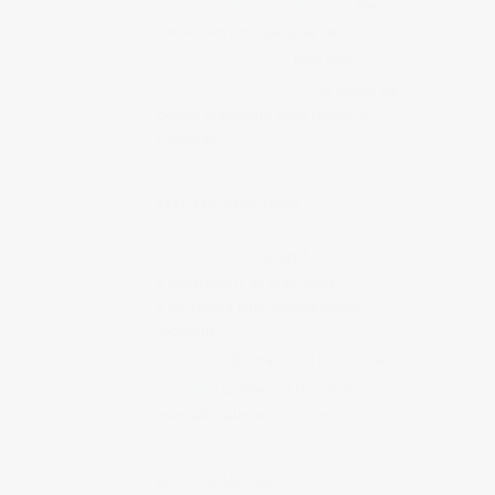
Mon portfolio sur Behance
Mes
travaux en tant que graphiste
Mon SoundCloud
Mes mixs
Nininbaori Hiroshima
Le studio de
design graphique dans lequel je
travaillais
ARTISTES D'HIROSHIMA
IC4 Design
Collectif
d’illustrateurs et graphistes
d’Hiroshima internationalement
reconnus
Ruminz
Illustratrice à Hiroshima
SUIKO
Graffeur d’Hiroshima
internationalement reconnu
BLOGS DE JAPONAIS