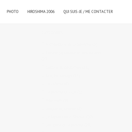
PHOTO
HIROSHIMA 2006
QUI SUIS-JE / ME CONTACTER
CATÉGORIES
Architecture & Urbanisme
(3)
Cuisine japonaise et restaurants
(23)
Culture & coutumes
(26)
Graphic design
(13)
Hiroshima
(6)
Hiroshima la ville
(1)
Interview
(9)
langue japonaise
(2)
Le Japon rétro, Showa
(10)
Les gens d'Hiroshima
(28)