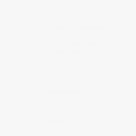
ARTICLES RÉCENTS
Randonnée au Japon : Le lac
Mashū
Le marché aux poissons nocturne
d’Hiroshima
En direct sur Adobe France !
Graphiste freelance au Japon
pour la 3e année
Un café et des cabanes dans la
forêt
COMMENTAIRES RÉCENTS
Judith Cotelle
dans
Randonnée
au Japon : Le Mont Daisen
Dominique
dans
Randonnée au
Japon : Le Mont Daisen
Judith Cotelle
dans
Randonnée