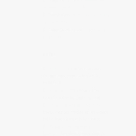
au Japon : Le lac Mashū
Patrick
dans
Randonnée au Japon
: Le lac Mashū
Judith Cotelle
dans
Slow tourism
à Onomichi
# UTILE
GetHiroshima
Infos pratiques,
évènements, expo, adresses à
Hiroshima.
Hiroshima Safari
Pour visiter
Hiroshima de manière originale
Jipangu | Blogs et Vlogs Japon
Découvrez les articles et les vidéos
sur le Japon à travers une carte.
Ma carte personnelle sur
Jipangu.fr
Les destinations dont j’ai