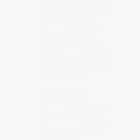
intéressantes et originales sur la
nourriture, philosophie de la cuisine,
talent d’écriture et humour.
Le Manger
Le blog d’éthno-
gastronomie de Camille
(principalement sur la cuisine
asiatique)
Summer Tomato
Foodisme et
cuisine saine, intelligent et sans
dogmatisme, basé sur des études
scientifiques de valeur.
BLOGS SUR LE JAPON
Achi Kochi
Blog d’un résident de
Tokyo : expériences et opinions
Derrière la colline
Excellent blog
découvert récemment, très bien
écrit, analyses fines