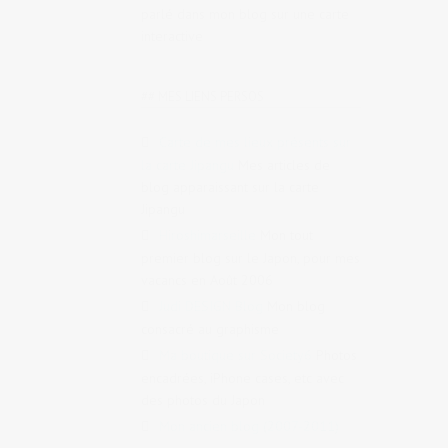
parlé dans mon blog sur une carte
interactive
## MES LIENS PERSOS
Carte de mes lieux présents sur
la carte Jipangu
Mes articles de
blog apparaissant sur la carte
Jipangu
Hiroshimarseille
Mon tout
premier blog sur le Japon, pour mes
vacancs en Août 2006
Judi DESIGN Blog
Mon blog
consacré au graphisme
Ma boutique sur Society6
Photos
encadrées, iPhone cases, etc avec
des photos du Japon
Mon ancien blog (2007-2011)