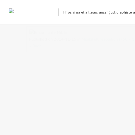
Hiroshima et ailleurs aussi (Jud, graphiste 
Ruisseau de Mitaki
Published on
2014-11-15
in
Mitaki
Full resolution (750 × 
« Back