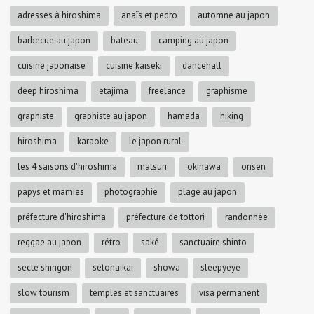
adresses à hiroshima
anaïs et pedro
automne au japon
barbecue au japon
bateau
camping au japon
cuisine japonaise
cuisine kaiseki
dancehall
deep hiroshima
etajima
freelance
graphisme
graphiste
graphiste au japon
hamada
hiking
hiroshima
karaoke
le japon rural
les 4 saisons d'hiroshima
matsuri
okinawa
onsen
papys et mamies
photographie
plage au japon
préfecture d'hiroshima
préfecture de tottori
randonnée
reggae au japon
rétro
saké
sanctuaire shinto
secte shingon
setonaikai
showa
sleepyeye
slow tourism
temples et sanctuaires
visa permanent