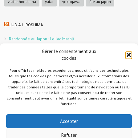
visiter hiroshima
yatai
yokogawa
été au japon
JUD À HIROSHIMA
Randonnée au Japon : Le lac Mashū
Le marché aux poissons nocturne d’Hiroshima
Gérer le consentement aux
En direct sur Adobe France !
cookies
Graphiste freelance au Japon pour la 3e année
Pour offrir les meilleures expériences, nous utilisons des technologies
Un café et des cabanes dans la forêt
telles que les cookies pour stocker et/ou accéder aux informations des
Slow Tourism à Tomo-no-Ura
appareils. Le fait de consentir à ces technologies nous permettra de
Slow tourism à Onomichi
traiter des données telles que le comportement de navigation ou les ID
uniques sur ce site. Le fait de ne pas consentir ou de retirer son
Randonnée au Japon : Le Mont Daisen
consentement peut avoir un effet négatif sur certaines caractéristiques et
Randonnée au Japon : Le Mont Misen
fonctions.
Randonnée au Japon : Le Mont Shirakiyama
Accepter
Refuser