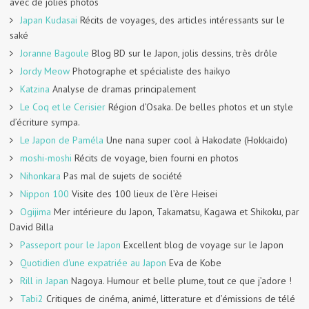
avec de jolies photos
Japan Kudasai
Récits de voyages, des articles intéressants sur le
saké
Joranne Bagoule
Blog BD sur le Japon, jolis dessins, très drôle
Jordy Meow
Photographe et spécialiste des haikyo
Katzina
Analyse de dramas principalement
Le Coq et le Cerisier
Région d’Osaka. De belles photos et un style
d’écriture sympa.
Le Japon de Paméla
Une nana super cool à Hakodate (Hokkaido)
moshi-moshi
Récits de voyage, bien fourni en photos
Nihonkara
Pas mal de sujets de société
Nippon 100
Visite des 100 lieux de l’ère Heisei
Ogijima
Mer intérieure du Japon, Takamatsu, Kagawa et Shikoku, par
David Billa
Passeport pour le Japon
Excellent blog de voyage sur le Japon
Quotidien d'une expatriée au Japon
Eva de Kobe
Rill in Japan
Nagoya. Humour et belle plume, tout ce que j’adore !
Tabi2
Critiques de cinéma, animé, litterature et d’émissions de télé