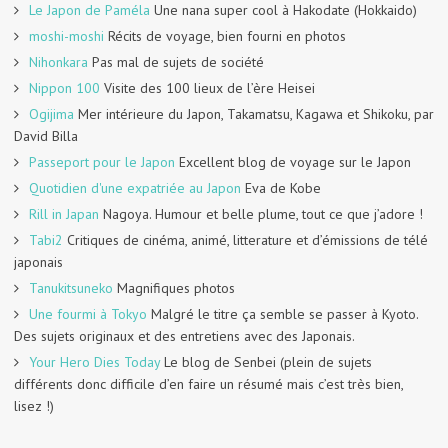
Le Japon de Paméla
Une nana super cool à Hakodate (Hokkaido)
moshi-moshi
Récits de voyage, bien fourni en photos
Nihonkara
Pas mal de sujets de société
Nippon 100
Visite des 100 lieux de l’ère Heisei
Ogijima
Mer intérieure du Japon, Takamatsu, Kagawa et Shikoku, par
David Billa
Passeport pour le Japon
Excellent blog de voyage sur le Japon
Quotidien d'une expatriée au Japon
Eva de Kobe
Rill in Japan
Nagoya. Humour et belle plume, tout ce que j’adore !
Tabi2
Critiques de cinéma, animé, litterature et d’émissions de télé
japonais
Tanukitsuneko
Magnifiques photos
Une fourmi à Tokyo
Malgré le titre ça semble se passer à Kyoto.
Des sujets originaux et des entretiens avec des Japonais.
Your Hero Dies Today
Le blog de Senbei (plein de sujets
différents donc difficile d’en faire un résumé mais c’est très bien,
lisez !)