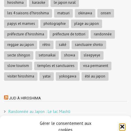
hiroshima
karaoke
le japon rural
les 4 saisons d'hiroshima
matsuri
okinawa
onsen
papys et mamies
photographie
plage au japon
préfecture d'hiroshima
préfecture de tottori
randonnée
reggae au japon
rétro
saké
sanctuaire shinto
secte shingon
setonaikai
showa
sleepyeye
slow tourism
temples et sanctuaires
visa permanent
visiter hiroshima
yatai
yokogawa
été au japon
JUD À HIROSHIMA
Randonnée au Japon : Le lac Mashū
Le marché aux poissons nocturne d’Hiroshima
Gérer le consentement aux
En direct sur Adobe France !
cookies