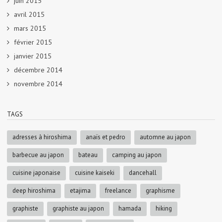
juin 2015
avril 2015
mars 2015
février 2015
janvier 2015
décembre 2014
novembre 2014
TAGS
adresses à hiroshima
anaïs et pedro
automne au japon
barbecue au japon
bateau
camping au japon
cuisine japonaise
cuisine kaiseki
dancehall
deep hiroshima
etajima
freelance
graphisme
graphiste
graphiste au japon
hamada
hiking