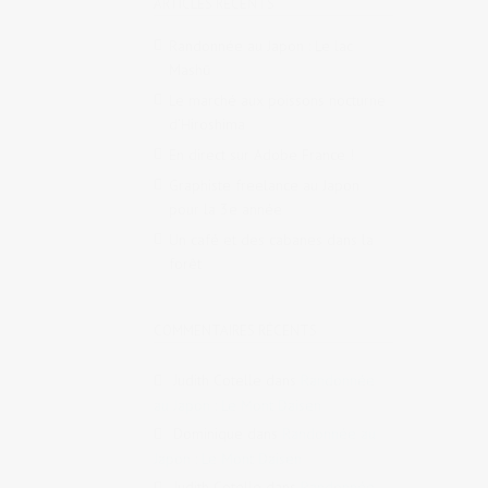
ARTICLES RÉCENTS
Randonnée au Japon : Le lac
Mashū
Le marché aux poissons nocturne
d’Hiroshima
En direct sur Adobe France !
Graphiste freelance au Japon
pour la 3e année
Un café et des cabanes dans la
forêt
COMMENTAIRES RÉCENTS
Judith Cotelle
dans
Randonnée
au Japon : Le Mont Daisen
Dominique
dans
Randonnée au
Japon : Le Mont Daisen
Judith Cotelle
dans
Randonnée