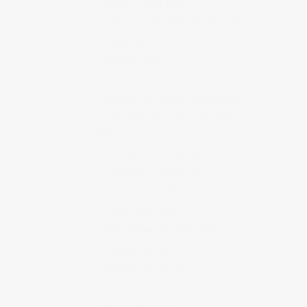
Lieux à visiter
(34)
Lieux où sortir, manger, boire
(29)
Matsuri
(8)
Musique
(16)
Randonnée au Japon
(5)
Recettes de cuisine japonaise
(1)
Sociologie de café du commerce
(13)
Soirées, bars, clubs
(18)
Travailler au Japon
(13)
Uncategorized
(1)
Vie au Japon
(26)
Vie de gaijin au Japon
(15)
Voyages au Japon
(17)
Voyages en Asie
(1)