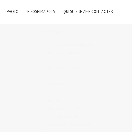
PHOTO
HIROSHIMA 2006
QUI SUIS-JE / ME CONTACTER
CATÉGORIES
Architecture & Urbanisme
(3)
Cuisine japonaise et restaurants
(23)
Culture & coutumes
(26)
Graphic design
(13)
Hiroshima
(6)
Hiroshima la ville
(1)
Interview
(9)
langue japonaise
(2)
Le Japon rétro, Showa
(10)
Les gens d'Hiroshima
(28)