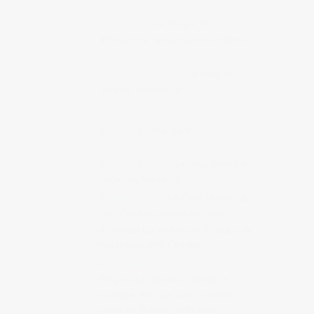
Kaiko's AG
Le Blog d’Eiji
d’Hiroshima, fan de surf et d’Hawaï
SLEEPYEYE THE DIRTY
GENTLEMAN'S CLUB
Le blog de
Susu de Sleepyeye
BLOGS QUE J'AIME BIEN
Anaïs & Pedro
Le blog d’Anaïs et
Pedro de Marseille
Drink Cold
Drink Cold, le blog de
l’ami Clarence Boddicker, avec
d’excellentes vidéos sur le Japon du
marseillais John Carrière
La table de Diogène est ronde
Blog sur la cuisine coréenne et
asiatique écrit par une coréenne
vivant en France / réflexions