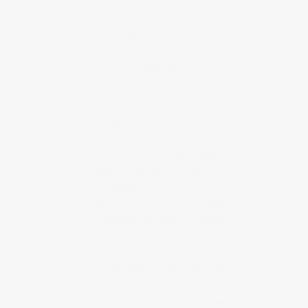
au Japon : Le lac Mashū
Patrick
dans
Randonnée au Japon
: Le lac Mashū
Judith Cotelle
dans
Slow tourism
à Onomichi
# UTILE
GetHiroshima
Infos pratiques,
évènements, expo, adresses à
Hiroshima.
Hiroshima Safari
Pour visiter
Hiroshima de manière originale
Jipangu | Blogs et Vlogs Japon
Découvrez les articles et les vidéos
sur le Japon à travers une carte.
Ma carte personnelle sur
Jipangu.fr
Les destinations dont j’ai