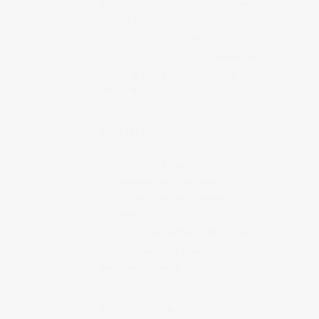
Mon portfolio sur Behance
Mes
travaux en tant que graphiste
Mon SoundCloud
Mes mixs
Nininbaori Hiroshima
Le studio de
design graphique dans lequel je
travaillais
ARTISTES D'HIROSHIMA
IC4 Design
Collectif
d’illustrateurs et graphistes
d’Hiroshima internationalement
reconnus
Ruminz
Illustratrice à Hiroshima
SUIKO
Graffeur d’Hiroshima
internationalement reconnu
BLOGS DE JAPONAIS