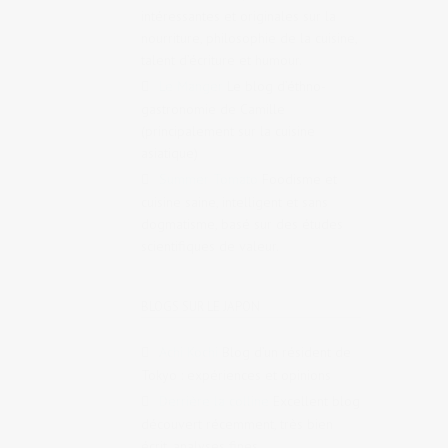
intéressantes et originales sur la
nourriture, philosophie de la cuisine,
talent d’écriture et humour.
Le Manger
Le blog d’éthno-
gastronomie de Camille
(principalement sur la cuisine
asiatique)
Summer Tomato
Foodisme et
cuisine saine, intelligent et sans
dogmatisme, basé sur des études
scientifiques de valeur.
BLOGS SUR LE JAPON
Achi Kochi
Blog d’un résident de
Tokyo : expériences et opinions
Derrière la colline
Excellent blog
découvert récemment, très bien
écrit, analyses fines