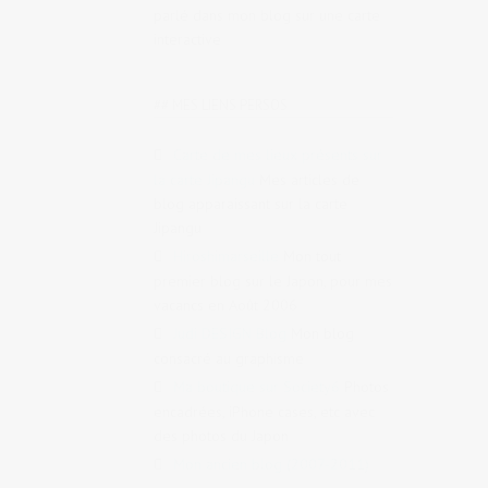
parlé dans mon blog sur une carte
interactive
## MES LIENS PERSOS
Carte de mes lieux présents sur
la carte Jipangu
Mes articles de
blog apparaissant sur la carte
Jipangu
Hiroshimarseille
Mon tout
premier blog sur le Japon, pour mes
vacancs en Août 2006
Judi DESIGN Blog
Mon blog
consacré au graphisme
Ma boutique sur Society6
Photos
encadrées, iPhone cases, etc avec
des photos du Japon
Mon ancien blog (2007-2011)