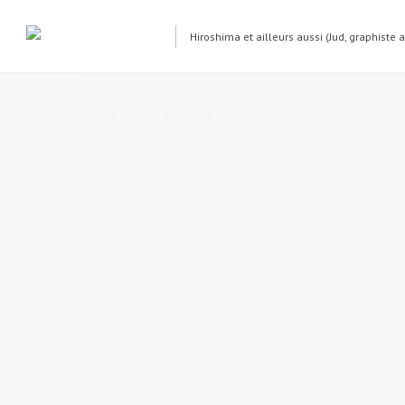
Hiroshima et ailleurs aussi (Jud, graphiste 
Sultan Mosquée Singapour
SULTAN MOSQUÉE
Published on
2015-03-05
in
Hiroshima – Singapour expres
« Back