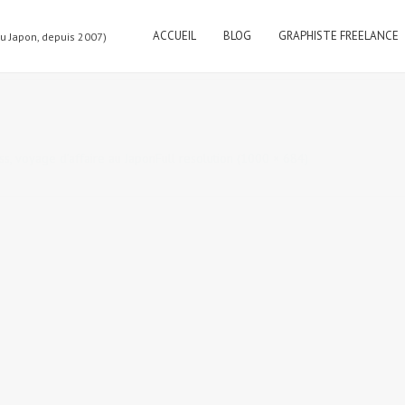
ACCUEIL
BLOG
GRAPHISTE FREELANCE
au Japon, depuis 2007)
s, voyage d’affaire au Japon
Full resolution (1000 × 684)