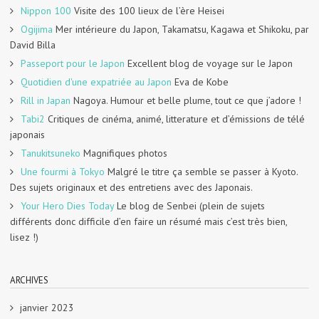
Nippon 100
Visite des 100 lieux de l’ère Heisei
Ogijima
Mer intérieure du Japon, Takamatsu, Kagawa et Shikoku, par
David Billa
Passeport pour le Japon
Excellent blog de voyage sur le Japon
Quotidien d'une expatriée au Japon
Eva de Kobe
Rill in Japan
Nagoya. Humour et belle plume, tout ce que j’adore !
Tabi2
Critiques de cinéma, animé, litterature et d’émissions de télé
japonais
Tanukitsuneko
Magnifiques photos
Une fourmi à Tokyo
Malgré le titre ça semble se passer à Kyoto.
Des sujets originaux et des entretiens avec des Japonais.
Your Hero Dies Today
Le blog de Senbei (plein de sujets
différents donc difficile d’en faire un résumé mais c’est très bien,
lisez !)
ARCHIVES
janvier 2023