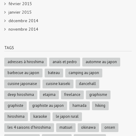
février 2015
janvier 2015
décembre 2014
novembre 2014
TAGS
adresses à hiroshima
anaïs et pedro
automne au japon
barbecue au japon
bateau
camping au japon
cuisine japonaise
cuisine kaiseki
dancehall
deep hiroshima
etajima
freelance
graphisme
graphiste
graphiste au japon
hamada
hiking
hiroshima
karaoke
le japon rural
les 4 saisons d'hiroshima
matsuri
okinawa
onsen