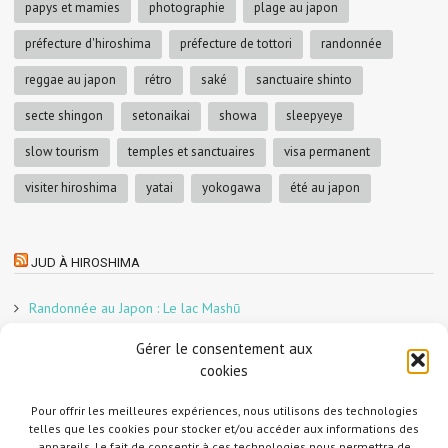
papys et mamies
photographie
plage au japon
préfecture d'hiroshima
préfecture de tottori
randonnée
reggae au japon
rétro
saké
sanctuaire shinto
secte shingon
setonaikai
showa
sleepyeye
slow tourism
temples et sanctuaires
visa permanent
visiter hiroshima
yatai
yokogawa
été au japon
JUD À HIROSHIMA
Randonnée au Japon : Le lac Mashū
Le marché aux poissons nocturne d’Hiroshima
Gérer le consentement aux
En direct sur Adobe France !
cookies
Graphiste freelance au Japon pour la 3e année
Un café et des cabanes dans la forêt
Pour offrir les meilleures expériences, nous utilisons des technologies
telles que les cookies pour stocker et/ou accéder aux informations des
Slow Tourism à Tomo-no-Ura
appareils. Le fait de consentir à ces technologies nous permettra de