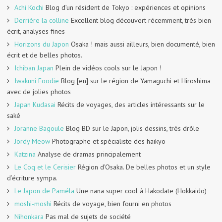
Achi Kochi
Blog d’un résident de Tokyo : expériences et opinions
Derrière la colline
Excellent blog découvert récemment, très bien
écrit, analyses fines
Horizons du Japon
Osaka ! mais aussi ailleurs, bien documenté, bien
écrit et de belles photos.
Ichiban Japan
Plein de vidéos cools sur le Japon !
Iwakuni Foodie
Blog [en] sur le région de Yamaguchi et Hiroshima
avec de jolies photos
Japan Kudasai
Récits de voyages, des articles intéressants sur le
saké
Joranne Bagoule
Blog BD sur le Japon, jolis dessins, très drôle
Jordy Meow
Photographe et spécialiste des haikyo
Katzina
Analyse de dramas principalement
Le Coq et le Cerisier
Région d’Osaka. De belles photos et un style
d’écriture sympa.
Le Japon de Paméla
Une nana super cool à Hakodate (Hokkaido)
moshi-moshi
Récits de voyage, bien fourni en photos
Nihonkara
Pas mal de sujets de société