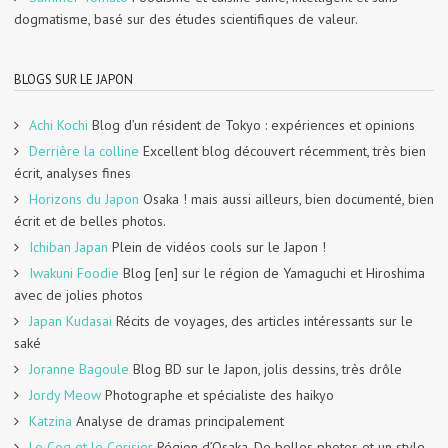
dogmatisme, basé sur des études scientifiques de valeur.
BLOGS SUR LE JAPON
Achi Kochi
Blog d’un résident de Tokyo : expériences et opinions
Derrière la colline
Excellent blog découvert récemment, très bien
écrit, analyses fines
Horizons du Japon
Osaka ! mais aussi ailleurs, bien documenté, bien
écrit et de belles photos.
Ichiban Japan
Plein de vidéos cools sur le Japon !
Iwakuni Foodie
Blog [en] sur le région de Yamaguchi et Hiroshima
avec de jolies photos
Japan Kudasai
Récits de voyages, des articles intéressants sur le
saké
Joranne Bagoule
Blog BD sur le Japon, jolis dessins, très drôle
Jordy Meow
Photographe et spécialiste des haikyo
Katzina
Analyse de dramas principalement
Le Coq et le Cerisier
Région d’Osaka. De belles photos et un style