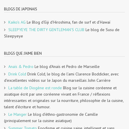
BLOGS DE JAPONAIS
Kaiko's AG
Le Blog d’Eiji d’Hiroshima, fan de surf et d’Hawaï
SLEEPYEYE THE DIRTY GENTLEMAN'S CLUB
Le blog de Susu de
Sleepyeye
BLOGS QUE J'AIME BIEN
Anaïs & Pedro
Le blog d’Anaïs et Pedro de Marseille
Drink Cold
Drink Cold, le blog de l’ami Clarence Boddicker, avec
d’excellentes vidéos sur le Japon du marseillais John Carrière
La table de Diogène est ronde
Blog sur la cuisine coréenne et
asiatique écrit par une coréenne vivant en France / réflexions
intéressantes et originales sur la nourriture, philosophie de la cuisine,
talent d’écriture et humour.
Le Manger
Le blog d’éthno-gastronomie de Camille
(principalement sur la cuisine asiatique)
Summer Tomato
Foodisme et cuisine saine, intelligent et sans