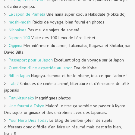
d’écriture sympa.
Le Japon de Paméla
Une nana super cool à Hakodate (Hokkaido)
moshi-moshi
Récits de voyage, bien fourni en photos
Nihonkara
Pas mal de sujets de société
Nippon 100
Visite des 100 lieux de l’ère Heisei
Ogijima
Mer intérieure du Japon, Takamatsu, Kagawa et Shikoku, par
David Billa
Passeport pour le Japon
Excellent blog de voyage sur le Japon
Quotidien d'une expatriée au Japon
Eva de Kobe
Rill in Japan
Nagoya. Humour et belle plume, tout ce que j’adore !
Tabi2
Critiques de cinéma, animé, litterature et d’émissions de télé
japonais
Tanukitsuneko
Magnifiques photos
Une fourmi à Tokyo
Malgré le titre ça semble se passer à Kyoto.
Des sujets originaux et des entretiens avec des Japonais.
Your Hero Dies Today
Le blog de Senbei (plein de sujets
différents donc difficile d’en faire un résumé mais c’est très bien,
lisez !)