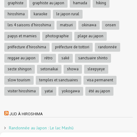
graphiste
graphiste au japon
hamada
hiking
hiroshima
karaoke
le japon rural
les 4 saisons d'hiroshima
matsuri
okinawa
onsen
papys et mamies
photographie
plage au japon
préfecture d'hiroshima
préfecture de tottori
randonnée
reggae au japon
rétro
saké
sanctuaire shinto
secte shingon
setonaikai
showa
sleepyeye
slow tourism
temples et sanctuaires
visa permanent
visiter hiroshima
yatai
yokogawa
été au japon
JUD À HIROSHIMA
Randonnée au Japon : Le lac Mashū
Le marché aux poissons nocturne d’Hiroshima