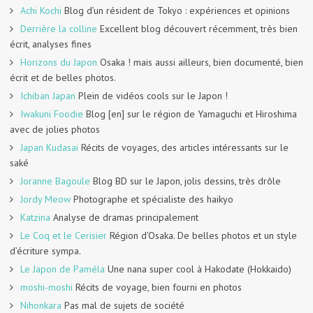
Achi Kochi
Blog d’un résident de Tokyo : expériences et opinions
Derrière la colline
Excellent blog découvert récemment, très bien
écrit, analyses fines
Horizons du Japon
Osaka ! mais aussi ailleurs, bien documenté, bien
écrit et de belles photos.
Ichiban Japan
Plein de vidéos cools sur le Japon !
Iwakuni Foodie
Blog [en] sur le région de Yamaguchi et Hiroshima
avec de jolies photos
Japan Kudasai
Récits de voyages, des articles intéressants sur le
saké
Joranne Bagoule
Blog BD sur le Japon, jolis dessins, très drôle
Jordy Meow
Photographe et spécialiste des haikyo
Katzina
Analyse de dramas principalement
Le Coq et le Cerisier
Région d’Osaka. De belles photos et un style
d’écriture sympa.
Le Japon de Paméla
Une nana super cool à Hakodate (Hokkaido)
moshi-moshi
Récits de voyage, bien fourni en photos
Nihonkara
Pas mal de sujets de société