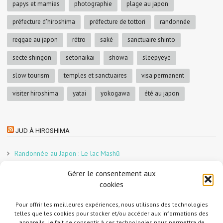
papys et mamies
photographie
plage au japon
préfecture d'hiroshima
préfecture de tottori
randonnée
reggae au japon
rétro
saké
sanctuaire shinto
secte shingon
setonaikai
showa
sleepyeye
slow tourism
temples et sanctuaires
visa permanent
visiter hiroshima
yatai
yokogawa
été au japon
JUD À HIROSHIMA
Randonnée au Japon : Le lac Mashū
Le marché aux poissons nocturne d’Hiroshima
Gérer le consentement aux
En direct sur Adobe France !
cookies
Graphiste freelance au Japon pour la 3e année
Un café et des cabanes dans la forêt
Pour offrir les meilleures expériences, nous utilisons des technologies
telles que les cookies pour stocker et/ou accéder aux informations des
Slow Tourism à Tomo-no-Ura
appareils. Le fait de consentir à ces technologies nous permettra de