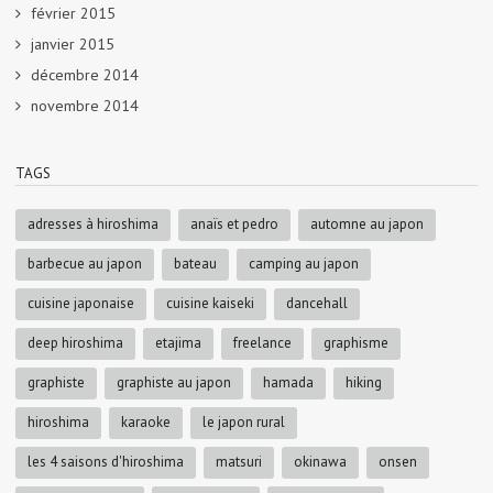
février 2015
janvier 2015
décembre 2014
novembre 2014
TAGS
adresses à hiroshima
anaïs et pedro
automne au japon
barbecue au japon
bateau
camping au japon
cuisine japonaise
cuisine kaiseki
dancehall
deep hiroshima
etajima
freelance
graphisme
graphiste
graphiste au japon
hamada
hiking
hiroshima
karaoke
le japon rural
les 4 saisons d'hiroshima
matsuri
okinawa
onsen