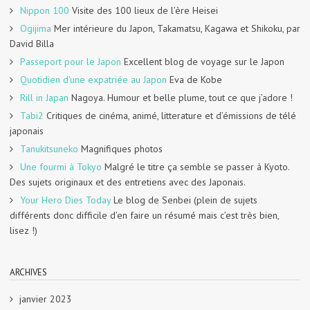
Nippon 100
Visite des 100 lieux de l’ère Heisei
Ogijima
Mer intérieure du Japon, Takamatsu, Kagawa et Shikoku, par
David Billa
Passeport pour le Japon
Excellent blog de voyage sur le Japon
Quotidien d'une expatriée au Japon
Eva de Kobe
Rill in Japan
Nagoya. Humour et belle plume, tout ce que j’adore !
Tabi2
Critiques de cinéma, animé, litterature et d’émissions de télé
japonais
Tanukitsuneko
Magnifiques photos
Une fourmi à Tokyo
Malgré le titre ça semble se passer à Kyoto.
Des sujets originaux et des entretiens avec des Japonais.
Your Hero Dies Today
Le blog de Senbei (plein de sujets
différents donc difficile d’en faire un résumé mais c’est très bien,
lisez !)
ARCHIVES
janvier 2023