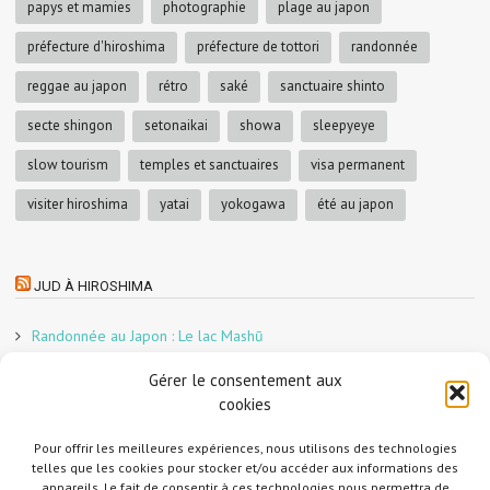
papys et mamies
photographie
plage au japon
préfecture d'hiroshima
préfecture de tottori
randonnée
reggae au japon
rétro
saké
sanctuaire shinto
secte shingon
setonaikai
showa
sleepyeye
slow tourism
temples et sanctuaires
visa permanent
visiter hiroshima
yatai
yokogawa
été au japon
JUD À HIROSHIMA
Randonnée au Japon : Le lac Mashū
Le marché aux poissons nocturne d’Hiroshima
Gérer le consentement aux
En direct sur Adobe France !
cookies
Graphiste freelance au Japon pour la 3e année
Un café et des cabanes dans la forêt
Pour offrir les meilleures expériences, nous utilisons des technologies
telles que les cookies pour stocker et/ou accéder aux informations des
Slow Tourism à Tomo-no-Ura
appareils. Le fait de consentir à ces technologies nous permettra de