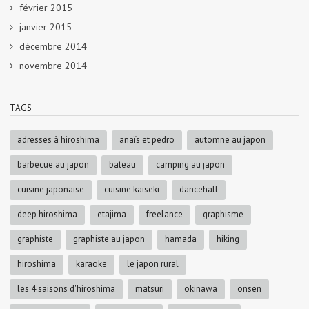
février 2015
janvier 2015
décembre 2014
novembre 2014
TAGS
adresses à hiroshima
anaïs et pedro
automne au japon
barbecue au japon
bateau
camping au japon
cuisine japonaise
cuisine kaiseki
dancehall
deep hiroshima
etajima
freelance
graphisme
graphiste
graphiste au japon
hamada
hiking
hiroshima
karaoke
le japon rural
les 4 saisons d'hiroshima
matsuri
okinawa
onsen