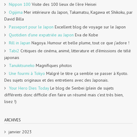
Nippon 100
Visite des 100 lieux de l’ère Heisei
Ogijima
Mer intérieure du Japon, Takamatsu, Kagawa et Shikoku, par
David Billa
Passeport pour le Japon
Excellent blog de voyage sur le Japon
Quotidien d'une expatriée au Japon
Eva de Kobe
Rill in Japan
Nagoya. Humour et belle plume, tout ce que j’adore !
Tabi2
Critiques de cinéma, animé, litterature et d’émissions de télé
japonais
Tanukitsuneko
Magnifiques photos
Une fourmi à Tokyo
Malgré le titre ça semble se passer à Kyoto.
Des sujets originaux et des entretiens avec des Japonais.
Your Hero Dies Today
Le blog de Senbei (plein de sujets
différents donc difficile d’en faire un résumé mais c’est très bien,
lisez !)
ARCHIVES
janvier 2023