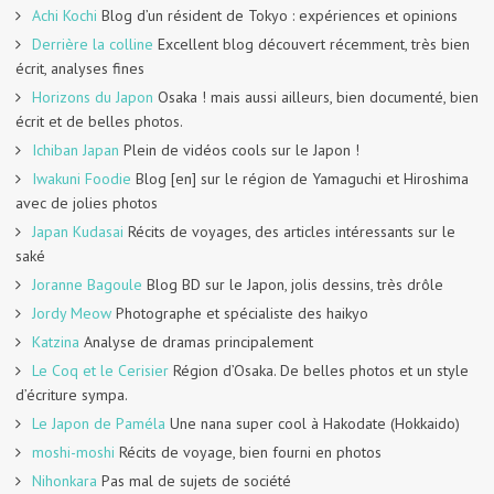
Achi Kochi
Blog d’un résident de Tokyo : expériences et opinions
Derrière la colline
Excellent blog découvert récemment, très bien
écrit, analyses fines
Horizons du Japon
Osaka ! mais aussi ailleurs, bien documenté, bien
écrit et de belles photos.
Ichiban Japan
Plein de vidéos cools sur le Japon !
Iwakuni Foodie
Blog [en] sur le région de Yamaguchi et Hiroshima
avec de jolies photos
Japan Kudasai
Récits de voyages, des articles intéressants sur le
saké
Joranne Bagoule
Blog BD sur le Japon, jolis dessins, très drôle
Jordy Meow
Photographe et spécialiste des haikyo
Katzina
Analyse de dramas principalement
Le Coq et le Cerisier
Région d’Osaka. De belles photos et un style
d’écriture sympa.
Le Japon de Paméla
Une nana super cool à Hakodate (Hokkaido)
moshi-moshi
Récits de voyage, bien fourni en photos
Nihonkara
Pas mal de sujets de société