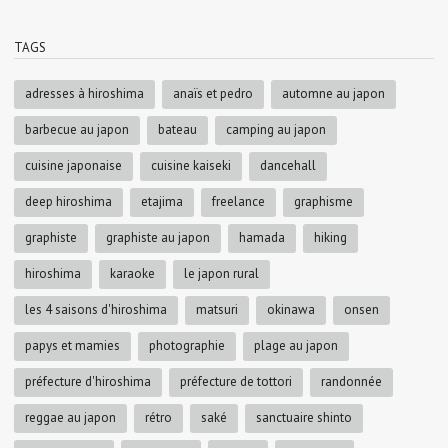
TAGS
adresses à hiroshima
anaïs et pedro
automne au japon
barbecue au japon
bateau
camping au japon
cuisine japonaise
cuisine kaiseki
dancehall
deep hiroshima
etajima
freelance
graphisme
graphiste
graphiste au japon
hamada
hiking
hiroshima
karaoke
le japon rural
les 4 saisons d'hiroshima
matsuri
okinawa
onsen
papys et mamies
photographie
plage au japon
préfecture d'hiroshima
préfecture de tottori
randonnée
reggae au japon
rétro
saké
sanctuaire shinto