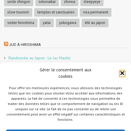
secte shingon
setonaikai
showa
sleepyeye
slow tourism
temples et sanctuaires
visa permanent
visiter hiroshima
yatai
yokogawa
été au japon
JUD À HIROSHIMA
Randonnée au Japon : Le lac Mashū
Le marché aux poissons nocturne d’Hiroshima
Gérer le consentement aux
En direct sur Adobe France !
cookies
Graphiste freelance au Japon pour la 3e année
Un café et des cabanes dans la forêt
Pour offrir les meilleures expériences, nous utilisons des technologies
telles que les cookies pour stocker et/ou accéder aux informations des
Slow Tourism à Tomo-no-Ura
appareils. Le fait de consentir à ces technologies nous permettra de
Slow tourism à Onomichi
traiter des données telles que le comportement de navigation ou les ID
uniques sur ce site. Le fait de ne pas consentir ou de retirer son
Randonnée au Japon : Le Mont Daisen
consentement peut avoir un effet négatif sur certaines caractéristiques et
Randonnée au Japon : Le Mont Misen
fonctions.
Randonnée au Japon : Le Mont Shirakiyama