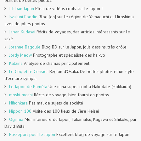
écrit et de belles photos.
Ichiban Japan
Plein de vidéos cools sur le Japon !
Iwakuni Foodie
Blog [en] sur le région de Yamaguchi et Hiroshima
avec de jolies photos
Japan Kudasai
Récits de voyages, des articles intéressants sur le
saké
Joranne Bagoule
Blog BD sur le Japon, jolis dessins, très drôle
Jordy Meow
Photographe et spécialiste des haikyo
Katzina
Analyse de dramas principalement
Le Coq et le Cerisier
Région d’Osaka. De belles photos et un style
d’écriture sympa.
Le Japon de Paméla
Une nana super cool à Hakodate (Hokkaido)
moshi-moshi
Récits de voyage, bien fourni en photos
Nihonkara
Pas mal de sujets de société
Nippon 100
Visite des 100 lieux de l’ère Heisei
Ogijima
Mer intérieure du Japon, Takamatsu, Kagawa et Shikoku, par
David Billa
Passeport pour le Japon
Excellent blog de voyage sur le Japon