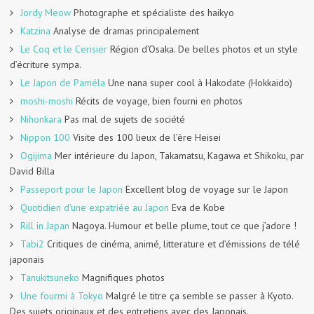
Jordy Meow
Photographe et spécialiste des haikyo
Katzina
Analyse de dramas principalement
Le Coq et le Cerisier
Région d’Osaka. De belles photos et un style
d’écriture sympa.
Le Japon de Paméla
Une nana super cool à Hakodate (Hokkaido)
moshi-moshi
Récits de voyage, bien fourni en photos
Nihonkara
Pas mal de sujets de société
Nippon 100
Visite des 100 lieux de l’ère Heisei
Ogijima
Mer intérieure du Japon, Takamatsu, Kagawa et Shikoku, par
David Billa
Passeport pour le Japon
Excellent blog de voyage sur le Japon
Quotidien d'une expatriée au Japon
Eva de Kobe
Rill in Japan
Nagoya. Humour et belle plume, tout ce que j’adore !
Tabi2
Critiques de cinéma, animé, litterature et d’émissions de télé
japonais
Tanukitsuneko
Magnifiques photos
Une fourmi à Tokyo
Malgré le titre ça semble se passer à Kyoto.
Des sujets originaux et des entretiens avec des Japonais.