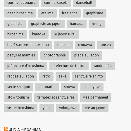
cuisine japonaise
cuisine kaiseki
dancehall
deep hiroshima
etajima
freelance
graphisme
graphiste
graphiste au japon
hamada
hiking
hiroshima
karaoke
le japon rural
les 4 saisons d'hiroshima
matsuri
okinawa
onsen
papys et mamies
photographie
plage au japon
préfecture d'hiroshima
préfecture de tottori
randonnée
reggae au japon
rétro
saké
sanctuaire shinto
secte shingon
setonaikai
showa
sleepyeye
slow tourism
temples et sanctuaires
visa permanent
visiter hiroshima
yatai
yokogawa
été au japon
JUD À HIROSHIMA