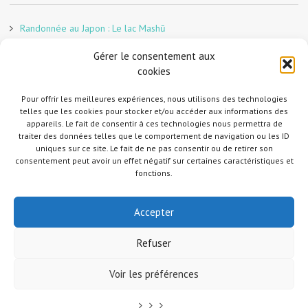
Randonnée au Japon : Le lac Mashū
Le marché aux poissons nocturne d’Hiroshima
Gérer le consentement aux
En direct sur Adobe France !
cookies
Graphiste freelance au Japon pour la 3e année
Un café et des cabanes dans la forêt
Pour offrir les meilleures expériences, nous utilisons des technologies
telles que les cookies pour stocker et/ou accéder aux informations des
Slow Tourism à Tomo-no-Ura
appareils. Le fait de consentir à ces technologies nous permettra de
Slow tourism à Onomichi
traiter des données telles que le comportement de navigation ou les ID
uniques sur ce site. Le fait de ne pas consentir ou de retirer son
Randonnée au Japon : Le Mont Daisen
consentement peut avoir un effet négatif sur certaines caractéristiques et
Randonnée au Japon : Le Mont Misen
fonctions.
Randonnée au Japon : Le Mont Shirakiyama
Accepter
Refuser
Copyright © 2014-2026 Jud à Hiroshima. All Rights Reserved. Merci de me
Voir les préférences
contacter et mettre un lien vers mon site si vous utilisez une photo. Si vous
souhaitez me suivre sur Instagram, envoyez-moi d'abord un message ici parce
que je suis en mode privé.