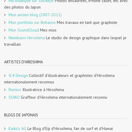
Ma boutique sur Society6
Photos encadrées, iPhone cases, etc avec
des photos du Japon
Mon ancien blog (2007-2011)
Mon portfolio sur Behance
Mes travaux en tant que graphiste
Mon SoundCloud
Mes mixs
Nininbaori Hiroshima
Le studio de design graphique dans lequel je
travaillais
ARTISTES D'HIROSHIMA
IC4 Design
Collectif d’illustrateurs et graphistes d’Hiroshima
internationalement reconnus
Ruminz
Illustratrice à Hiroshima
SUIKO
Graffeur d’Hiroshima internationalement reconnu
BLOGS DE JAPONAIS
Kaiko's AG
Le Blog d’Eiji d’Hiroshima, fan de surf et d’Hawaï