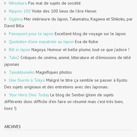
Nihonkara
Pas mal de sujets de société
Nippon 100
Visite des 100 lieux de l’ère Heisei
Ogijima
Mer intérieure du Japon, Takamatsu, Kagawa et Shikoku, par
David Billa
Passeport pour le Japon
Excellent blog de voyage sur le Japon
Quotidien d'une expatriée au Japon
Eva de Kobe
Rill in Japan
Nagoya. Humour et belle plume, tout ce que j’adore !
Tabi2
Critiques de cinéma, animé, litterature et d’émissions de télé
japonais
Tanukitsuneko
Magnifiques photos
Une fourmi à Tokyo
Malgré le titre ça semble se passer à Kyoto.
Des sujets originaux et des entretiens avec des Japonais.
Your Hero Dies Today
Le blog de Senbei (plein de sujets
différents donc difficile d’en faire un résumé mais c’est très bien,
lisez !)
ARCHIVES