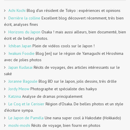
Achi Kochi
Blog d’un résident de Tokyo : expériences et opinions
Derrière la colline
Excellent blog découvert récemment, très bien
écrit, analyses fines
Horizons du Japon
Osaka ! mais aussi ailleurs, bien documenté, bien
écrit et de belles photos.
Ichiban Japan
Plein de vidéos cools sur le Japon !
Iwakuni Foodie
Blog [en] sur le région de Yamaguchi et Hiroshima
avec de jolies photos
Japan Kudasai
Récits de voyages, des articles intéressants sur le
saké
Joranne Bagoule
Blog BD sur le Japon, jolis dessins, très drôle
Jordy Meow
Photographe et spécialiste des haikyo
Katzina
Analyse de dramas principalement
Le Coq et le Cerisier
Région d’Osaka. De belles photos et un style
d’écriture sympa.
Le Japon de Paméla
Une nana super cool à Hakodate (Hokkaido)
moshi-moshi
Récits de voyage, bien fourni en photos