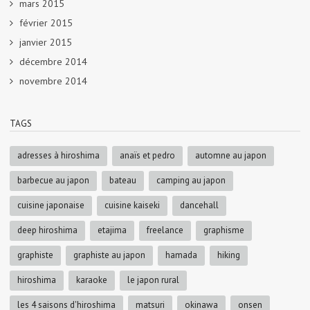
mars 2015
février 2015
janvier 2015
décembre 2014
novembre 2014
TAGS
adresses à hiroshima
anaïs et pedro
automne au japon
barbecue au japon
bateau
camping au japon
cuisine japonaise
cuisine kaiseki
dancehall
deep hiroshima
etajima
freelance
graphisme
graphiste
graphiste au japon
hamada
hiking
hiroshima
karaoke
le japon rural
les 4 saisons d'hiroshima
matsuri
okinawa
onsen