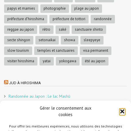
papys et mamies
photographie
plage au japon
préfecture d'hiroshima
préfecture de tottori
randonnée
reggae au japon
rétro
saké
sanctuaire shinto
secte shingon
setonaikai
showa
sleepyeye
slow tourism
temples et sanctuaires
visa permanent
visiter hiroshima
yatai
yokogawa
été au japon
JUD À HIROSHIMA
Randonnée au Japon : Le lac Mashū
Le marché aux poissons nocturne d’Hiroshima
Gérer le consentement aux
En direct sur Adobe France !
cookies
Graphiste freelance au Japon pour la 3e année
Un café et des cabanes dans la forêt
Pour offrir les meilleures expériences, nous utilisons des technologies