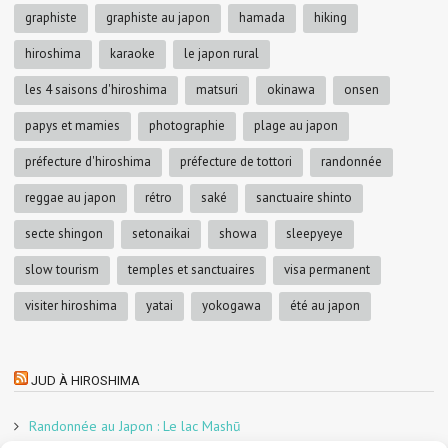
graphiste
graphiste au japon
hamada
hiking
hiroshima
karaoke
le japon rural
les 4 saisons d'hiroshima
matsuri
okinawa
onsen
papys et mamies
photographie
plage au japon
préfecture d'hiroshima
préfecture de tottori
randonnée
reggae au japon
rétro
saké
sanctuaire shinto
secte shingon
setonaikai
showa
sleepyeye
slow tourism
temples et sanctuaires
visa permanent
visiter hiroshima
yatai
yokogawa
été au japon
JUD À HIROSHIMA
Randonnée au Japon : Le lac Mashū