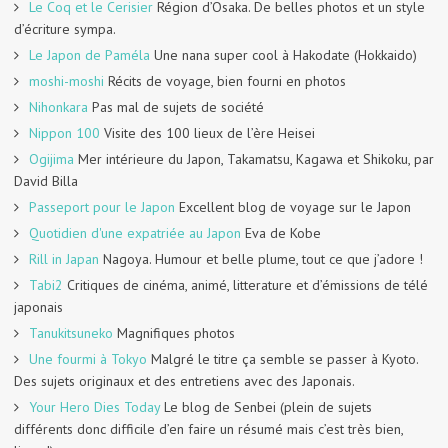
Le Coq et le Cerisier
Région d’Osaka. De belles photos et un style
d’écriture sympa.
Le Japon de Paméla
Une nana super cool à Hakodate (Hokkaido)
moshi-moshi
Récits de voyage, bien fourni en photos
Nihonkara
Pas mal de sujets de société
Nippon 100
Visite des 100 lieux de l’ère Heisei
Ogijima
Mer intérieure du Japon, Takamatsu, Kagawa et Shikoku, par
David Billa
Passeport pour le Japon
Excellent blog de voyage sur le Japon
Quotidien d'une expatriée au Japon
Eva de Kobe
Rill in Japan
Nagoya. Humour et belle plume, tout ce que j’adore !
Tabi2
Critiques de cinéma, animé, litterature et d’émissions de télé
japonais
Tanukitsuneko
Magnifiques photos
Une fourmi à Tokyo
Malgré le titre ça semble se passer à Kyoto.
Des sujets originaux et des entretiens avec des Japonais.
Your Hero Dies Today
Le blog de Senbei (plein de sujets
différents donc difficile d’en faire un résumé mais c’est très bien,