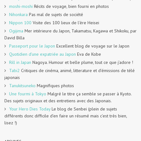
moshi-moshi
Récits de voyage, bien fourni en photos
Nihonkara
Pas mal de sujets de société
Nippon 100
Visite des 100 lieux de l’ère Heisei
Ogijima
Mer intérieure du Japon, Takamatsu, Kagawa et Shikoku, par
David Billa
Passeport pour le Japon
Excellent blog de voyage sur le Japon
Quotidien d'une expatriée au Japon
Eva de Kobe
Rill in Japan
Nagoya. Humour et belle plume, tout ce que j’adore !
Tabi2
Critiques de cinéma, animé, litterature et d’émissions de télé
japonais
Tanukitsuneko
Magnifiques photos
Une fourmi à Tokyo
Malgré le titre ça semble se passer à Kyoto.
Des sujets originaux et des entretiens avec des Japonais.
Your Hero Dies Today
Le blog de Senbei (plein de sujets
différents donc difficile d’en faire un résumé mais c’est très bien,
lisez !)