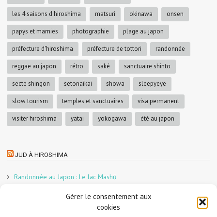
les 4 saisons d'hiroshima
matsuri
okinawa
onsen
papys et mamies
photographie
plage au japon
préfecture d'hiroshima
préfecture de tottori
randonnée
reggae au japon
rétro
saké
sanctuaire shinto
secte shingon
setonaikai
showa
sleepyeye
slow tourism
temples et sanctuaires
visa permanent
visiter hiroshima
yatai
yokogawa
été au japon
JUD À HIROSHIMA
Randonnée au Japon : Le lac Mashū
Le marché aux poissons nocturne d’Hiroshima
Gérer le consentement aux
En direct sur Adobe France !
cookies
Graphiste freelance au Japon pour la 3e année