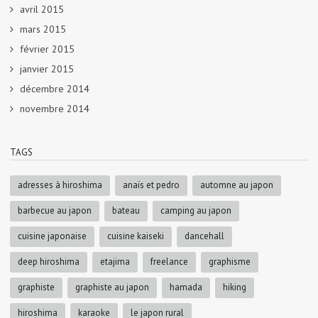
avril 2015
mars 2015
février 2015
janvier 2015
décembre 2014
novembre 2014
TAGS
adresses à hiroshima
anaïs et pedro
automne au japon
barbecue au japon
bateau
camping au japon
cuisine japonaise
cuisine kaiseki
dancehall
deep hiroshima
etajima
freelance
graphisme
graphiste
graphiste au japon
hamada
hiking
hiroshima
karaoke
le japon rural