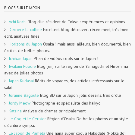
BLOGS SUR LE JAPON
Achi Kochi
Blog d’un résident de Tokyo : expériences et opinions
Derrière la colline
Excellent blog découvert récemment, très bien
écrit, analyses fines
Horizons du Japon
Osaka ! mais aussi ailleurs, bien documenté, bien
écrit et de belles photos.
Ichiban Japan
Plein de vidéos cools sur le Japon !
Iwakuni Foodie
Blog [en] sur le région de Yamaguchi et Hiroshima
avec de jolies photos
Japan Kudasai
Récits de voyages, des articles intéressants sur le
saké
Joranne Bagoule
Blog BD sur le Japon, jolis dessins, très drôle
Jordy Meow
Photographe et spécialiste des haikyo
Katzina
Analyse de dramas principalement
Le Coq et le Cerisier
Région d’Osaka. De belles photos et un style
d’écriture sympa.
Le Japon de Paméla
Une nana super cool à Hakodate (Hokkaido)