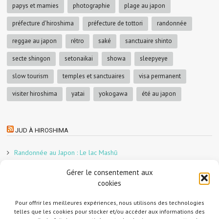
papys et mamies
photographie
plage au japon
préfecture d'hiroshima
préfecture de tottori
randonnée
reggae au japon
rétro
saké
sanctuaire shinto
secte shingon
setonaikai
showa
sleepyeye
slow tourism
temples et sanctuaires
visa permanent
visiter hiroshima
yatai
yokogawa
été au japon
JUD À HIROSHIMA
Randonnée au Japon : Le lac Mashū
Le marché aux poissons nocturne d’Hiroshima
Gérer le consentement aux
En direct sur Adobe France !
cookies
Graphiste freelance au Japon pour la 3e année
Un café et des cabanes dans la forêt
Pour offrir les meilleures expériences, nous utilisons des technologies
telles que les cookies pour stocker et/ou accéder aux informations des
Slow Tourism à Tomo-no-Ura