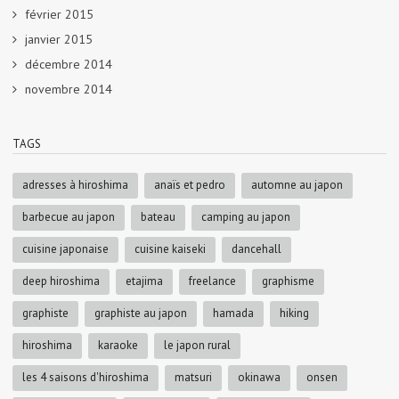
février 2015
janvier 2015
décembre 2014
novembre 2014
TAGS
adresses à hiroshima
anaïs et pedro
automne au japon
barbecue au japon
bateau
camping au japon
cuisine japonaise
cuisine kaiseki
dancehall
deep hiroshima
etajima
freelance
graphisme
graphiste
graphiste au japon
hamada
hiking
hiroshima
karaoke
le japon rural
les 4 saisons d'hiroshima
matsuri
okinawa
onsen