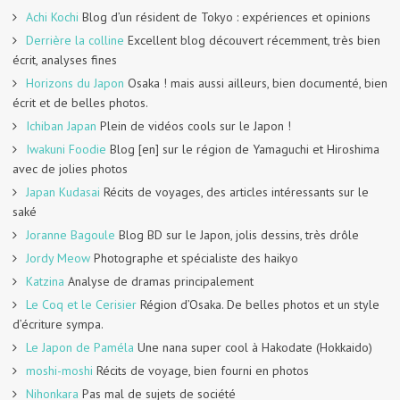
Achi Kochi
Blog d’un résident de Tokyo : expériences et opinions
Derrière la colline
Excellent blog découvert récemment, très bien
écrit, analyses fines
Horizons du Japon
Osaka ! mais aussi ailleurs, bien documenté, bien
écrit et de belles photos.
Ichiban Japan
Plein de vidéos cools sur le Japon !
Iwakuni Foodie
Blog [en] sur le région de Yamaguchi et Hiroshima
avec de jolies photos
Japan Kudasai
Récits de voyages, des articles intéressants sur le
saké
Joranne Bagoule
Blog BD sur le Japon, jolis dessins, très drôle
Jordy Meow
Photographe et spécialiste des haikyo
Katzina
Analyse de dramas principalement
Le Coq et le Cerisier
Région d’Osaka. De belles photos et un style
d’écriture sympa.
Le Japon de Paméla
Une nana super cool à Hakodate (Hokkaido)
moshi-moshi
Récits de voyage, bien fourni en photos
Nihonkara
Pas mal de sujets de société