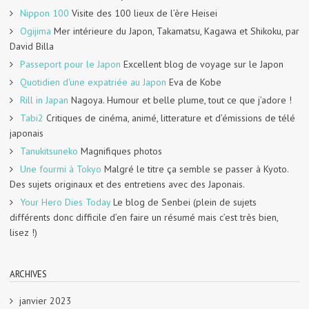
Nippon 100
Visite des 100 lieux de l’ère Heisei
Ogijima
Mer intérieure du Japon, Takamatsu, Kagawa et Shikoku, par
David Billa
Passeport pour le Japon
Excellent blog de voyage sur le Japon
Quotidien d'une expatriée au Japon
Eva de Kobe
Rill in Japan
Nagoya. Humour et belle plume, tout ce que j’adore !
Tabi2
Critiques de cinéma, animé, litterature et d’émissions de télé
japonais
Tanukitsuneko
Magnifiques photos
Une fourmi à Tokyo
Malgré le titre ça semble se passer à Kyoto.
Des sujets originaux et des entretiens avec des Japonais.
Your Hero Dies Today
Le blog de Senbei (plein de sujets
différents donc difficile d’en faire un résumé mais c’est très bien,
lisez !)
ARCHIVES
janvier 2023