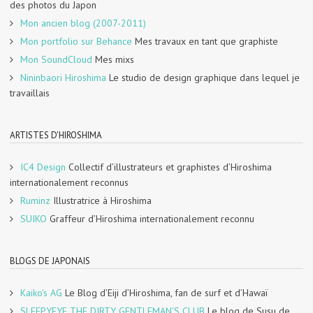
des photos du Japon
Mon ancien blog (2007-2011)
Mon portfolio sur Behance
Mes travaux en tant que graphiste
Mon SoundCloud
Mes mixs
Nininbaori Hiroshima
Le studio de design graphique dans lequel je
travaillais
ARTISTES D'HIROSHIMA
IC4 Design
Collectif d’illustrateurs et graphistes d’Hiroshima
internationalement reconnus
Ruminz
Illustratrice à Hiroshima
SUIKO
Graffeur d’Hiroshima internationalement reconnu
BLOGS DE JAPONAIS
Kaiko's AG
Le Blog d’Eiji d’Hiroshima, fan de surf et d’Hawaï
SLEEPYEYE THE DIRTY GENTLEMAN'S CLUB
Le blog de Susu de